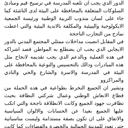
الدور الدي يجب ان تلعبه المدرسة في ترسيخ قيم ومبادئ
السلوكات المتعلقة بالمحافظة على البيئة لدى الناشئة كما
جاء على لسان مندوب التربية الوطنية ورئيسة الجمعية
الايكولوجية واليبيئية والمكلفة بالاندية البيئية والتي اعطت
نمادج من التجارب الناجحة
في المقابل انصبت مداخلات ممثلي المجتمع المدني بالدور
الايجابي الدي يجب ان يضطلع به المواطن قصد اشراكه
في هده العملية وبالدعم الدي يجب تقديمه لانجاح مثل
هذه المبادرات ودالك بالتحسيس والتوعية بالمحافظة على
البيئة في المدرسة والاسرة والشارع والحي والنادي
والمراكزوو
ونشير ان الجميع النخرط بطواعية في هده الحملة من
قطاع الانعاش الوطني وعمال شركتي النظافة بحيث
تظافرت جهود الجميع وكانت الانطلاقة ناجحة والتي انكب
عليها الجميع بعيدا عن الحسابات والالوان السياسية
والاتفاق على ان تكون بصفة مستدامة وليست مناسباتية
حتى تعود للمدينة الجمالية والخضرة والفضاءات كما كانت