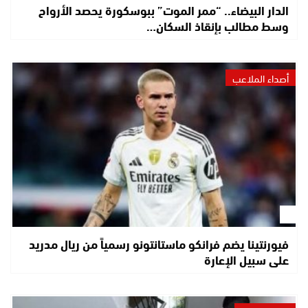
الدار البيضاء.. “ممر الموت” ببوسكورة يحصد الأرواح
وسط مطالب بإنقاذ السكان…
أصداء الملاعب
فيورنتينا يضم فرانكو ماستانتونو رسمياً من ريال مدريد
على سبيل الإعارة