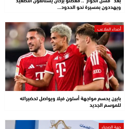
بعد “فشل الحوار”.. معطلو بركان يستأنفون التصعيد
ويهددون بمسيرة نحو الحدود…
أصداء الملاعب
بايرن يحسم مواجهة أستون فيلا ويواصل تحضيراته
للموسم الجديد
جهة الصحراء