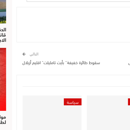
الد
الا
التالي
سقوط طائرة خفيفة” بأيت تامليلت” اقليم أزيلال
سياسة
موا
لطن