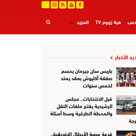
اعب
هبة زووم TV
المزيد
يد الأخبار
باريس سان جيرمان يحسم
صفقة أكليوش بعقد يمتد
لخمس سنوات
قبل الانتخابات.. مجلس
الرشيدية يفتح ملفات النقل
والمحطة الطرقية وسط أسئلة
جة
قرعة عصبة الأبطال الإفريقية..