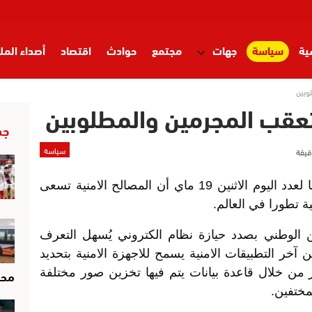
ية
سياسة
جهات
مجتمع
حوادث
اقتصاد
أصداء المل
وبين
عقب المجرمين والمطلوبين
جد
سياسة
أفادت يومية الاحداث المغربية في طبعتها لعدد اليوم الاثنين 19 ماي أن المصالح الامنية تسعى
ة تطورا في العالم.
من الوطني بصدد حيازة نظام الكتروني يُسهل التعرف
آخر التطبيقات الامنية يسمح للاجهزة الامنية بتحديد
محر
من خلال قاعدة بيانات يتم فيها تخزين صور مختلفة
ختفين.