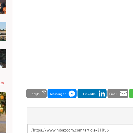
هب
Email
LinkedIn
Messenger
طباعة