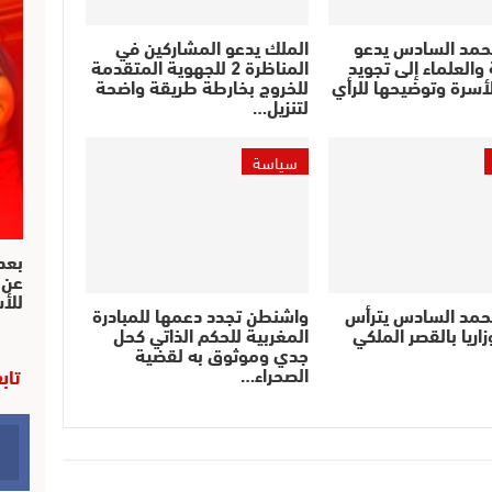
حمد السادس يدعو
الملك يدعو المشاركين في
والعلماء إلى تجويد
المناظرة 2 للجهوية المتقدمة
أسرة وتوضيحها للرأي
للخروج بخارطة طريقة واضحة
لتنزيل…
سياسة
بعد 
عن 
للأ
حمد السادس يترأس
واشنطن تجدد دعمها للمبادرة
اريا بالقصر الملكي
المغربية للحكم الذاتي كحل
جدي وموثوق به لقضية
الصحراء…
تاب