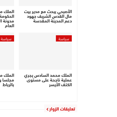
الأصبحي يبحث مع مدير بيت
الملك م
مال القدس الشريف جهود
الحكومة 
دعم المدينة المقدسة
مدونة ال
العام
سياسة
سياسة
الملك محمد السادس يجري
الملك م
عملية ناجحة على مستوى
مجلسا وز
الكتف الأيسر
بالرباط
تعليقات الزوار