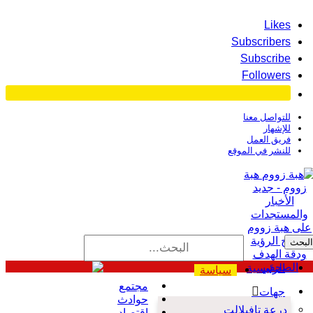
Likes
Subscribers
Subscribe
Followers
للتواصل معنا
للإشهار
فريق العمل
للنشر في الموقع
هبة
زووم - جديد
الأخبار
والمستجدات
على هبة زووم
وضوح الرؤية
ودقة الهدف
الصحفي
الرئيسية
سياسة
مجتمع
جهات
حوادث
درعة تافيلالت
اقتصاد