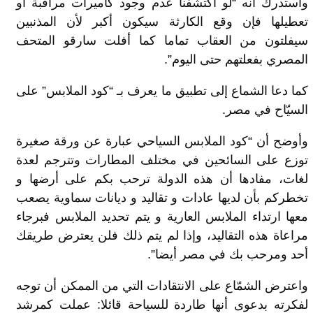
واستدرك أنه “لو اكتشفنا عدم وجود كاميرات مراقبة أو
تعطيلها فإن وقع الكارثة سيكون أكبر لأن المذنبين
سيفلتون من العقاب تماما كما أفلت سارقو المتحف
المصري بفعلتهم حتى اليوم”.
كما دعا الشماع إلى تطبيق ما يعرف بـ “كود الملابس” على
السيّاح في مصر.
وأوضح أن “كود الملابس السياحي عبارة عن ورقة صغيرة
توزع على السائحين في مختلف المطارات وتترجم لعدة
لغات، مفادها أن هذه الدولة ترحب بكم على أرضها و
تخطركم بأن لديها عادات و تقاليد و ديانات سماوية يصعب
معها ارتداء الملابس العارية و يتم تحديد الملابس فبرجاء
مراعاة هذه التقاليد، وإذا لم يتم ذلك فلن يعترض طريقك
أحد ومرحب بك في مصر أيضا”.
واعترض الشمّاع على الانتقادات التي من الممكن أن توجه
لفكرته بدعوى أنها طاردة للسياحة قائلا: عملت كمرشد