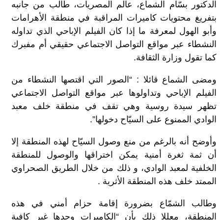
الدكتور بسّام الشماع، عالم المصريات، طالب من جانبه
بتفريغ محتويات كاميرات المراقبة في منطقة الأهرامات
وأبو الهول لمعرفة ما إذا كان الفيلم الإباحي الذي تداوله
النشطاء عبر مواقع التواصل الاجتماعي حقيقي أم مفبرك
كما تقول وزارة الثقافة.
ومضى الشماع قائلا : “الصور التي اقتصها النشطاء من
الفيلم الإباحي وتداولوها عبر مواقع التواصل الاجتماعي
تظهر سيدة روسية وهي تقف في منطقة خلف معبد
الوادي الممنوع على السيّاح دخولها”.
وأوضح أنه بالرغم من منع وصول السيّاح لهذه المنطقة إلا
أن ثمة ثغرة أمنية يمكن اختراقها والوصول للمنطقة
الخلفية لمعبد الوادي، و ذلك من خلال الطريق الصحراوي
الممتد خلف هذه المنطقة الأثرية .
وطالب الشمّاع بضرورة إقامة حزام أمني في هذه
المنطقة، معللا ذلك بأن “الكاميرات وحدها غير كافية