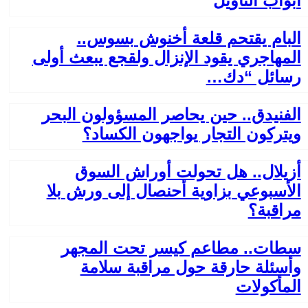
أبواب التأويل
البام يقتحم قلعة أخنوش بسوس..
المهاجري يقود الإنزال ولقجع يبعث أولى
رسائل “دك…
الفنيدق.. حين يحاصر المسؤولون البحر
ويتركون التجار يواجهون الكساد؟
أزيلال.. هل تحولت أوراش السوق
الأسبوعي بزاوية أحنصال إلى ورش بلا
مراقبة؟
سطات.. مطاعم كيسر تحت المجهر
وأسئلة حارقة حول مراقبة سلامة
المأكولات