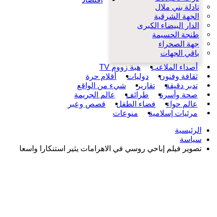
تادلة بني ملال
الجهة الشرقية
الدار البيضاء الكبرى
طنجة الحسيمة
جهة الصحراء
باقي الجهات
أصداء الملاعب
هبة زووم TV
ثقافة وفنون
دوليات
أقلام حرة
تدبر دقيقة
تقارير
شيء من الواقع
صحة وأسرة
طرائف
عالم الجريمة
عالم حواء
فضاء الطفل
قصص وعبر
مرئيات إسلامية
منوعات
الرئيسية
سياسة
تصوير فيلم إباحي روسي في الاهرامات يثير استنكارا واسعا