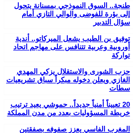
طنجة.. السوق النموذجي بمسنانة يتحول
إلى بؤرة للفوضى والوالي التازي أمام
سؤال التدبير
توفيق بن الطيب يشعل الميركاتو.. أندية
أوروبية وعربية تتنافس على مهاجم اتحاد
تواركة
حزب الشورى والاستقلال يزكي المهدي
الغازي ويعلن دخوله مبكراً سباق تشريعيات
سطات
20 تعييناً أمنياً جديداً.. حموشي يعيد ترتيب
خريطة المسؤوليات بعدد من مدن المملكة
المغرب الفاسي يعزز صفوفه بصفقتين