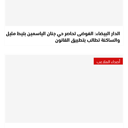
الدار البيضاء: الفوضى تحاصر حي جنان الياسمين بتيط مليل
والساكنة تطالب بتطبيق القانون
أصداء الملاعب