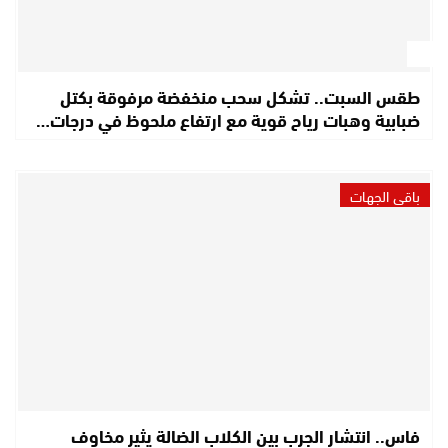
طقس السبت.. تشكل سحب منخفضة مرفوقة بكتل
ضبابية وهبات رياح قوية مع ارتفاع ملحوظ في درجات…
باقي الجهات
فاس.. انتشار الجرب بين الكلاب الضالة يثير مخاوف