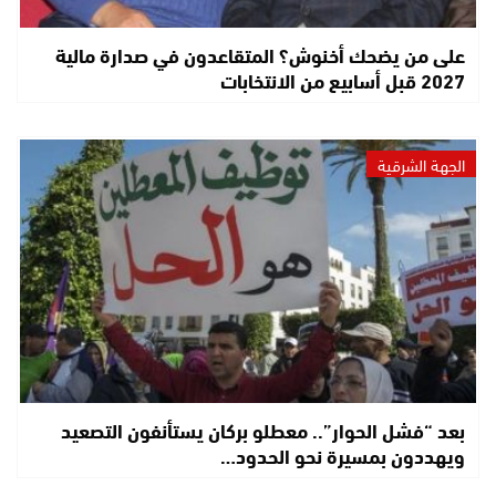
على من يضحك أخنوش؟ المتقاعدون في صدارة مالية
2027 قبل أسابيع من الانتخابات
الجهة الشرقية
بعد “فشل الحوار”.. معطلو بركان يستأنفون التصعيد
ويهددون بمسيرة نحو الحدود…