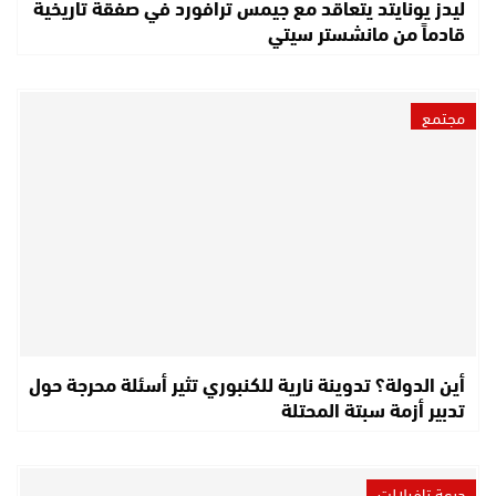
ليدز يونايتد يتعاقد مع جيمس ترافورد في صفقة تاريخية
قادماً من مانشستر سيتي
مجتمع
أين الدولة؟ تدوينة نارية للكنبوري تثير أسئلة محرجة حول
تدبير أزمة سبتة المحتلة
درعة تافيلالت