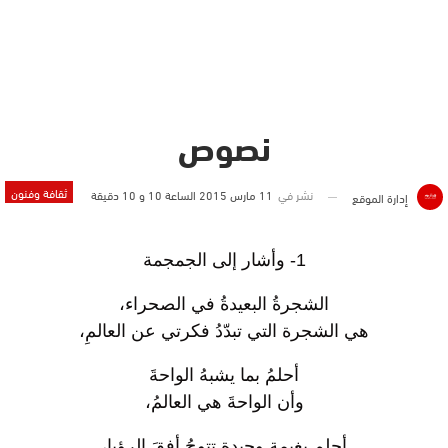
نصوص
ثقافة وفنون
نشر في
11 مارس 2015 الساعة 10 و 10 دقيقة
إدارة الموقع
1- وأشار إلى الجمجمة
الشجرةُ البعيدةُ في الصحراء،
هي الشجرة التي تبدّدُ فكرتي عن العالمِ،
أحلمُ بما يشبهُ الواحةَ
وأن الواحةَ هي العالمُ،
أحلم بغيمةٍ وحيدةٍ تتوجُ أفقَ الرؤيا،