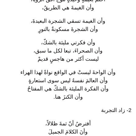
وأن الغيمةَ هي الطريقُ،
وأن الغيمة تسقي الشجرة البعيدةَ،
وأن الشجرةَ مسكونةٌ بالنورٍ
وأن فكرتي مليئة بالشكّ،
وأن الصحراءَ، تبعا لكل ما سبق،
ليست أكثر من هاجسٍ قديمْ
وأن الواحةَ ليستْ في الواقع نواةً لهذا الهراء
وأن العالمَ نفسهُ ليس سوى استعارةٍ
وأن الفكرة المليئة بالشكّ هي المفتاحُ
وأن الكنزَ هنا.
2- زاد التجربة
أفترضُ أنّ ثمةَ ظلالاً،
وأنَ الكلامَ الجميلَ