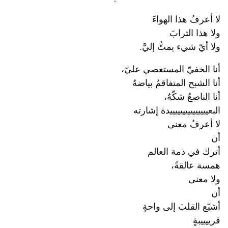
لا أعرفُ هذا الهواءَ
ولا هذا الترابَ
ولا أيّ شيء يمتُّ إليَّ.
أنا الخفيّ المستعصي عليّ،
أنا الشبح المتفاقمُ بياضهُ
أنا الناصعُ شكّهُ،
البعيييييييييييييييدة إشارته
لا أعرفُ معنى
أن
أترك في ذمة العالم
همسة عالقةً،
ولا معنى
أن
أشيّع القلبَ إلى واحةٍ
قرييييبةٍ