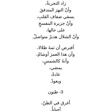
زاد التجربةْ،
وأنّ النهرَ المتدفقَ
يسقي ضفاف القلبِ،
وأنّ جزيرة البنفسجٍ
على حالها،
وأنّ الشلال هديرٌ متواصلٌ.
أفترض أن ثمةَ ظلالا،
وأن هذا العمرَ أوشامٌ،
وأنهُ كالشمسٍ،
يمضي،
عادةً،
ويعودْ.
3- ظنون
أغرق في الظنّ،
أحياناً.