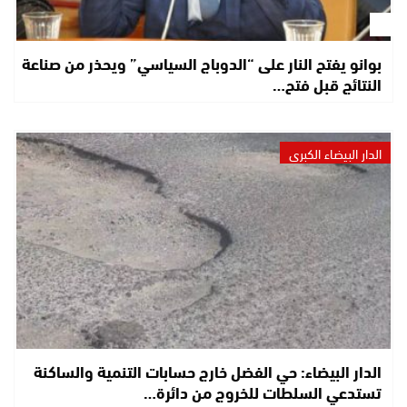
بوانو يفتح النار على “الدوباج السياسي” ويحذر من صناعة
النتائج قبل فتح…
الدار البيضاء الكبرى
الدار البيضاء: حي الفضل خارج حسابات التنمية والساكنة
تستدعي السلطات للخروج من دائرة…