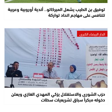
توفيق بن الطيب يشعل الميركاتو.. أندية أوروبية وعربية
تتنافس على مهاجم اتحاد تواركة
الدار البيضاء الكبرى
حزب الشورى والاستقلال يزكي المهدي الغازي ويعلن
دخوله مبكراً سباق تشريعيات سطات