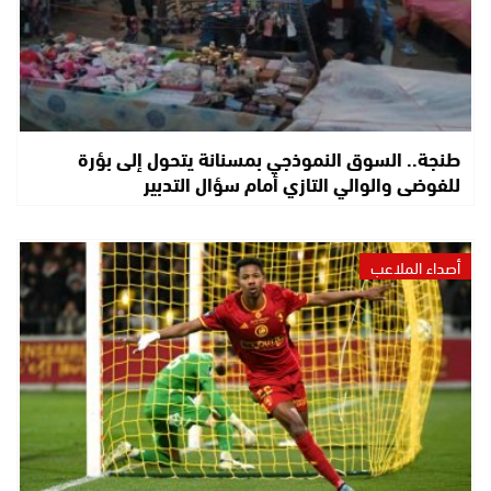
طنجة.. السوق النموذجي بمسنانة يتحول إلى بؤرة
للفوضى والوالي التازي أمام سؤال التدبير
أصداء الملاعب