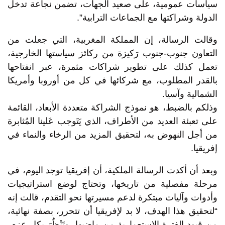
سياسات عمومية، على صعيد الجهات، تضمن نجاعة تدخل
الدولة وشراكتها مع الجماعات الترابية”.
وقالت الرسالة، إن المملكة المغربية، التي جعلت من
التعاون جنوب-جنوب رَكيزة من ركائز سياستها الخارجية،
تعمل كذلك على تطوير شراكات مثمرة، عبر انفتاحها
بالقدر المطلوب، مع شركائها في كل من أوروبا وأمريكا
الشمالية وآسيا.
وذلكم بالضبط، هو نموذج الشراكة متعددة الأبعاد، القائمة
على تعبئة العديد من الأطراف، الذي يَتَوجب عَلينا المُثابرة
من أجل النهوض به، لتحقيق المزيد من الرخاء والنماء في
إفريقيا.
وبعد أن أكدت الرسالة الملكية، أن إفريقيا توجد اليوم، في
مرحلة مفصلية من تاريخها، وتحتاج لوضع استراتيجيات
وأدوات وآليات مبتكرة لدعم مسيرتها نحو التقدم، قالت إنه
“لتحقيق هذا الهدف، لا بد لإفريقيا أن تتحرر، بصفة نهائية،
من قيود الفترة الاستعمارية من ماضيها، وتَنْظُرَ بكل عزم،