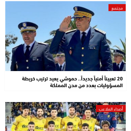
مجتمع
20 تعييناً أمنياً جديداً.. حموشي يعيد ترتيب خريطة
المسؤوليات بعدد من مدن المملكة
أصداء الملاعب