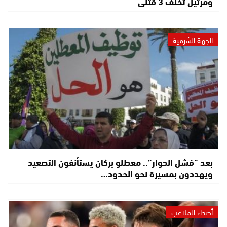
ومرتيل تخلف 3 قتلى
الجهة الشرقية
بعد “فشل الحوار”.. معطلو بركان يستأنفون التصعيد
ويهددون بمسيرة نحو الحدود…
أصداء الملاعب