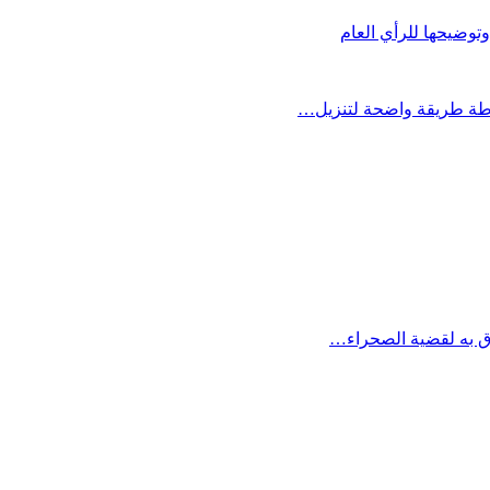
توضيحها للرأي العام
وق به لقضية الصحراء…