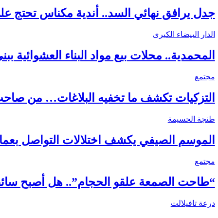
جدل يرافق نهائي السد.. أندية مكناس تحتج على 
الدار البيضاء الكبرى
المحمدية.. محلات بيع مواد البناء العشوائية
مجتمع
التزكيات تكشف ما تخفيه البلاغات… من صاحب 
طنجة الحسيمة
الموسم الصيفي يكشف اختلالات التواصل بعمال
مجتمع
“طاحت الصمعة علقو الحجام”.. هل أصبح سائق
درعة تافيلالت