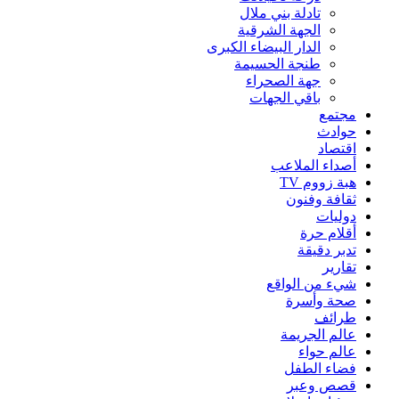
تادلة بني ملال
الجهة الشرقية
الدار البيضاء الكبرى
طنجة الحسيمة
جهة الصحراء
باقي الجهات
مجتمع
حوادث
اقتصاد
أصداء الملاعب
هبة زووم TV
ثقافة وفنون
دوليات
أقلام حرة
تدبر دقيقة
تقارير
شيء من الواقع
صحة وأسرة
طرائف
عالم الجريمة
عالم حواء
فضاء الطفل
قصص وعبر