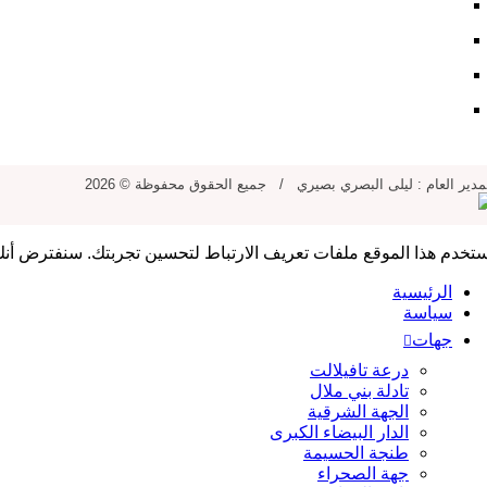
فريق العمل
للإشهار
للتواصل معنا
للنشر في الموقع
مدير العام : ليلى البصري بصيري / جميع الحقوق محفوظة © 2026
تخدم هذا الموقع ملفات تعريف الارتباط لتحسين تجربتك. سنفترض أنك
الرئيسية
سياسة
جهات
درعة تافيلالت
تادلة بني ملال
الجهة الشرقية
الدار البيضاء الكبرى
طنجة الحسيمة
جهة الصحراء