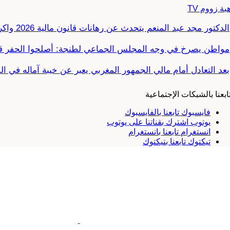
بة زووم TV
الدكتور مجد عبد المنعم يتحدث عن رهانات قانون مالية 2026 واكراهات العدالة الاجتماعية في…
مواطن يصرخ في وجه المجلس الجماعي لطنجة: أصلحوا الحفر قب
بعد التعادل أمام مالي الجمهور المغربي يعبر عن خيبة آماله في ا
ابعنا بالشبكات الإجتماعية
فايسبوك
تابعنا بالفايسبوك
يوتوب
اشترك بقناتنا على يوتوب
انستغرام
تابعنا بانستغرام
تيكتوك
تابعنا بتيكتوك