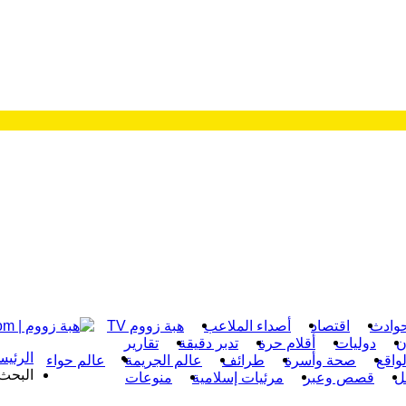
وادث
اقتصاد
أصداء الملاعب
هبة زووم TV
ن
دوليات
أقلام حرة
تدبر دقيقة
تقارير
الرئيس
واقع
صحة وأسرة
طرائف
عالم الجريمة
عالم حواء
البحث 
ل
قصص وعبر
مرئيات إسلامية
منوعات