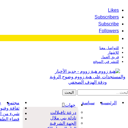
Likes
Subscribers
Subscribe
Followers
للتواصل معنا
للإشهار
فريق العمل
للنشر في الموقع
هبة زووم - جديد الأخبار
والمستجدات على هبة زووم وضوح الرؤية
ودقة الهدف الصحفي
الرئيسية
سياسة
مجتمع
ح
جهات
ثقافة وفنو
درعة تافيلالت
شيء من ال
تادلة بني ملال
فضاء الطف
الجهة الشرقية