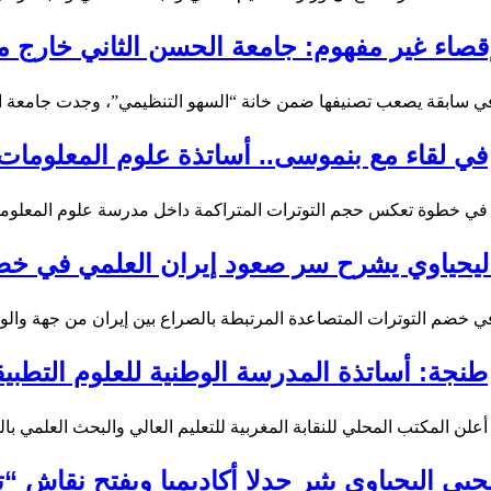
قصاء غير مفهوم: جامعة الحسن الثاني خارج م
ي سابقة يصعب تصنيفها ضمن خانة “السهو التنظيمي”، وجدت جامعة الح
في لقاء مع بنموسى.. أساتذة علوم المعلومات 
في خطوة تعكس حجم التوترات المتراكمة داخل مدرسة علوم المعلومات،
ليحياوي يشرح سر صعود إيران العلمي في خ
ي خضم التوترات المتصاعدة المرتبطة بالصراع بين إيران من جهة والو
طنجة: أساتذة المدرسة الوطنية للعلوم التطبيق
أعلن المكتب المحلي للنقابة المغربية للتعليم العالي والبحث العلمي
حيى اليحياوي يثير جدلا أكاديميا ويفتح نقا