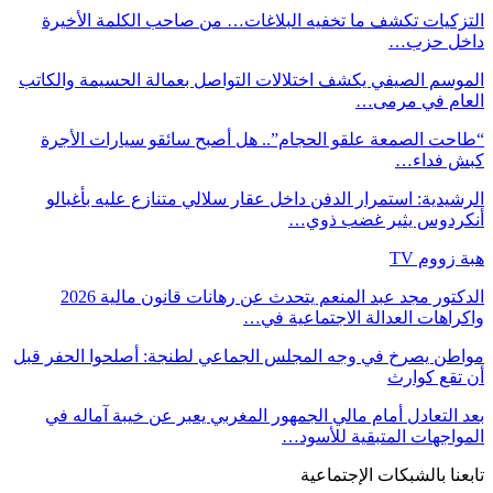
التزكيات تكشف ما تخفيه البلاغات… من صاحب الكلمة الأخيرة
داخل حزب…
الموسم الصيفي يكشف اختلالات التواصل بعمالة الحسيمة والكاتب
العام في مرمى…
“طاحت الصمعة علقو الحجام”.. هل أصبح سائقو سيارات الأجرة
كبش فداء…
الرشيدية: استمرار الدفن داخل عقار سلالي متنازع عليه بأغبالو
أنكردوس يثير غضب ذوي…
هبة زووم TV
الدكتور مجد عبد المنعم يتحدث عن رهانات قانون مالية 2026
واكراهات العدالة الاجتماعية في…
مواطن يصرخ في وجه المجلس الجماعي لطنجة: أصلحوا الحفر قبل
أن تقع كوارث
بعد التعادل أمام مالي الجمهور المغربي يعبر عن خيبة آماله في
المواجهات المتبقية للأسود…
تابعنا بالشبكات الإجتماعية