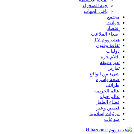
جهة الصحراء
باقي الجهات
مجتمع
حوادث
اقتصاد
أصداء الملاعب
هبة زووم TV
ثقافة وفنون
دوليات
أقلام حرة
تدبر دقيقة
تقارير
شيء من الواقع
صحة وأسرة
طرائف
عالم الجريمة
عالم حواء
فضاء الطفل
قصص وعبر
مرئيات إسلامية
منوعات