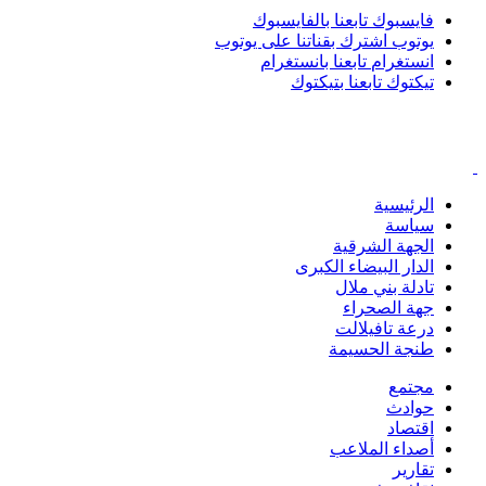
فايسبوك
تابعنا بالفايسبوك
يوتوب
اشترك بقناتنا على يوتوب
انستغرام
تابعنا بانستغرام
تيكتوك
تابعنا بتيكتوك
الرئيسية
سياسة
الجهة الشرقية
الدار البيضاء الكبرى
تادلة بني ملال
جهة الصحراء
درعة تافيلالت
طنجة الحسيمة
مجتمع
حوادث
اقتصاد
أصداء الملاعب
تقارير