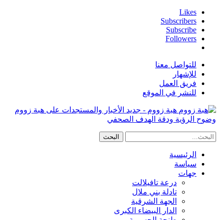
Likes
Subscribers
Subscribe
Followers
للتواصل معنا
للإشهار
فريق العمل
للنشر في الموقع
هبة زووم - جديد الأخبار والمستجدات على هبة زووم
وضوح الرؤية ودقة الهدف الصحفي
الرئيسية
سياسة
جهات
درعة تافيلالت
تادلة بني ملال
الجهة الشرقية
الدار البيضاء الكبرى
طنجة الحسيمة