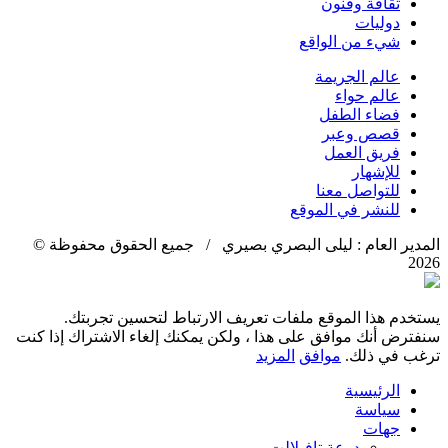
ثقافة وفنون
دوليات
شيء من الواقع
عالم الجريمة
عالم حواء
فضاء الطفل
قصص وعبر
فريق العمل
للإشهار
للتواصل معنا
للنشر في الموقع
المدير العام : ليلى البصري بصيري / جميع الحقوق محفوظة ©
2026
يستخدم هذا الموقع ملفات تعريف الارتباط لتحسين تجربتك.
سنفترض أنك موافق على هذا ، ولكن يمكنك إلغاء الاشتراك إذا كنت
ترغب في ذلك.
موافق
المزيد
الرئيسية
سياسة
جهات
درعة تافيلالت