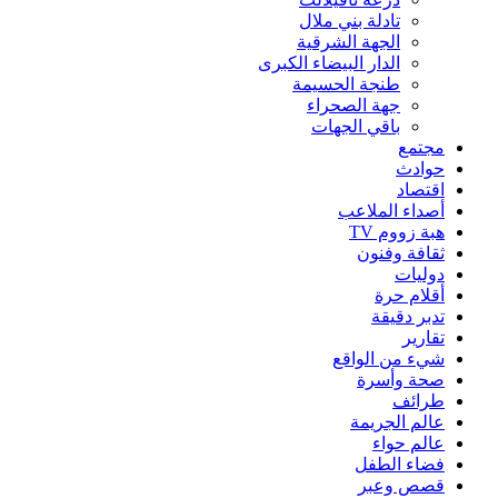
تادلة بني ملال
الجهة الشرقية
الدار البيضاء الكبرى
طنجة الحسيمة
جهة الصحراء
باقي الجهات
مجتمع
حوادث
اقتصاد
أصداء الملاعب
هبة زووم TV
ثقافة وفنون
دوليات
أقلام حرة
تدبر دقيقة
تقارير
شيء من الواقع
صحة وأسرة
طرائف
عالم الجريمة
عالم حواء
فضاء الطفل
قصص وعبر