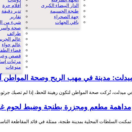
الدار البيضاء الكبرى
أقلام حرة
طنجة الحسيمة
تدبر دقيقة
جهة الصحراء
تقارير
باقي الجهات
شيء من الو
صحة وأسرة
طرائف
عالم الجريم
عالم حواء
فضاء الطف
قصص وعبر
مرئيات إسل
منوعات
يدلت: مدينة في مهب الريح وصحة المواطن آ
ي ميدلت، تُركت صحة المواطن لتكون رهينة للحظ، إذا لم تصبك جرثومة
مداهمة مطعم ومجزرة بطنجة وضبط لحوم غير
تمكنت السلطات المحلية بمدينة طنجة، ممثلة في قائد المقاطعة التاسعة مكرر بمغوغة، مس