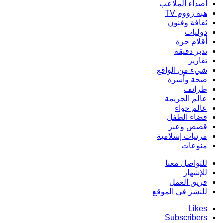
أصداء الملاعب
هبة زووم TV
ثقافة وفنون
دوليات
أقلام حرة
تدبر دقيقة
تقارير
شيء من الواقع
صحة وأسرة
طرائف
عالم الجريمة
عالم حواء
فضاء الطفل
قصص وعبر
مرئيات إسلامية
منوعات
للتواصل معنا
للإشهار
فريق العمل
للنشر في الموقع
Likes
Subscribers