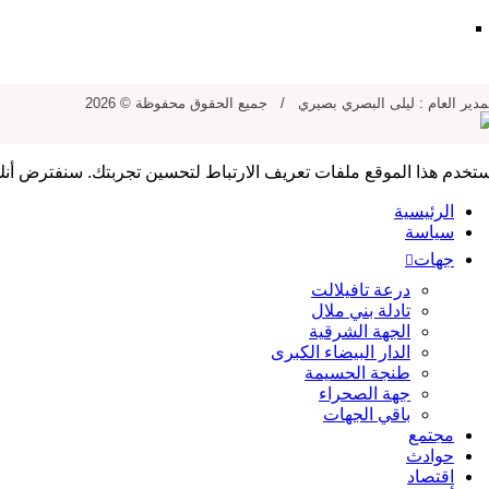
للنشر في الموقع
مدير العام : ليلى البصري بصيري / جميع الحقوق محفوظة © 2026
تخدم هذا الموقع ملفات تعريف الارتباط لتحسين تجربتك. سنفترض أنك
الرئيسية
سياسة
جهات
درعة تافيلالت
تادلة بني ملال
الجهة الشرقية
الدار البيضاء الكبرى
طنجة الحسيمة
جهة الصحراء
باقي الجهات
مجتمع
حوادث
اقتصاد