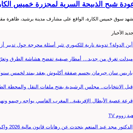
ودة شبح الذبيحة السرية لمجزرة خميس الكار
شهد سوق خميس الكارة، الواقع على مشارف مدينة برشيد، ظاهرة مقلقة تت
ديد الأخبار
أين الدولة؟ تدوينة نارية للكنبوري تثير أسئلة محرجة حول تدبير أز
ميدلت تغرق من جديد… أمطار صيفية تفضح هشاشة الطرق وتعر
باريس سان جيرمان يحسم صفقة أكليوش بعقد يمتد لخمس سنو
قبل الانتخابات.. مجلس الرشيدية يفتح ملفات النقل والمحطة ا
قرعة عصبة الأبطال الإفريقية.. المغرب الفاسي يواجه رحيمو ون
بة زووم TV
الدكتور مجد عبد المنعم يتحدث عن رهانات قانون مالية 2026 واكراهات العدالة الاجتماعية في…