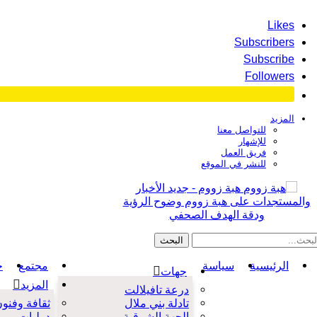
Likes
Subscribers
Subscribe
Followers
المزيد
للتواصل معنا
للإشهار
فريق العمل
للنشر في الموقع
هبة زووم - جديد الأخبار
والمستجدات على هبة زووم وضوح الرؤية
ودقة الهدف الصحفي
الرئيسية
سياسة
مجتمع
ح
جهات
المزيد
درعة تافيلالت
تادلة بني ملال
ثقافة وفنو
الجهة الشرقية
دوليات