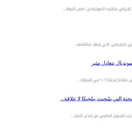
إيراني بنظيره النيوزيلندي، ضمن الجولة…
دوري البلجيكي، الذي شهد انطلاقته…
نديال بتعادل مثير
ا 1–1 في المباراة…
ة التي سُحبت ببلجيكا لا علاقة…
 زيت الزيتون المغربي من إحدى الدول…