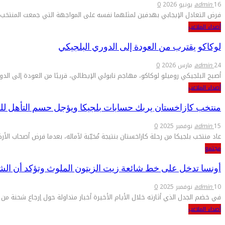
16 يونيو 2026
admin
0
فرض التعادل الإيجابي بهدفين لمثلهما نفسه على المواجهة التي جمعت المنتخب ال
أصداء الملاعب
لوكاكو يقترب من العودة إلى الدوري البلجيكي
24 مارس 2026
admin
0
أصبح البلجيكي روميلو لوكاكو، مهاجم نابولي الإيطالي، قريبًا من العودة إلى ال
أصداء الملاعب
منتخب كازاخستان يربك حسابات بلجيكا ويؤجل حسم التأهل للمو
15 نوفمبر 2025
admin
0
عاد منتخب بلجيكا من رحلة كازاخستان بنتيجة مُخيّبة لآماله، بعدما فرض أصحاب الأرض تعادلاً إيجابيً
مجتمع
أونسا تدخل على خط شائعة زيت الزيتون الملوث وتؤكد أن الشحن
10 نوفمبر 2025
admin
0
في خضم الجدل الذي أثارته خلال الأيام الأخيرة أخبار متداولة حول إرجاع شحنة من
أصداء الملاعب