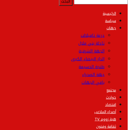
الرئيسية
سياسة
جهات
درعة تافيلالت
تادلة بني ملال
الجهة الشرقية
الدار البيضاء الكبرى
طنجة الحسيمة
جهة الصحراء
باقي الجهات
مجتمع
حوادث
اقتصاد
أصداء الملاعب
هبة زووم TV
ثقافة وفنون