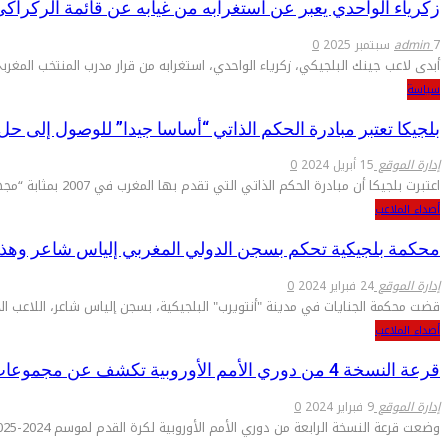
زكرياء الواحدي يعبر عن استغرابه من غيابه عن قائمة الركراك
7 سبتمبر 2025
admin
0
أبدى لاعب جينك البلجيكي، زكرياء الواحدي، استغرابه من قرار مدرب المنتخب المغر
سياسة
بلجيكا تعتبر مبادرة الحكم الذاتي “أساسا جيدا” للوصول إلى 
إدارة الموقع
15 أبريل 2024
0
اعتبرت بلجيكا أن مبادرة الحكم الذاتي التي تقدم بها المغرب في 2007 بمثابة “مجهود جدي وذي مصداقية من قبل المغرب وأساس…
أصداء الملاعب
محكمة بلجيكية تحكم بسجن الدولي المغربي إلياس شاعر وهذه
إدارة الموقع
24 فبراير 2024
0
قضت محكمة الجنايات في مدينة "أنتويرب" البلجيكية، بسجن إلياس شاعر، اللاعب ا
أصداء الملاعب
قرعة النسخة 4 من دوري الأمم الأوروبية تكشف عن مجموعات نارية
إدارة الموقع
9 فبراير 2024
0
وضعت قرعة النسخة الرابعة من دوري الأمم الأوروبية لكرة القدم لموسم 2024-2025 كل من فرنسا وصيفة بطلة العالم مع بلجيكا…