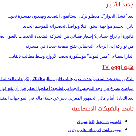
جديد الأخبار
بعد “فشل الحوار”.. معطلو بركان يستأنفون التصعيد ويهددون بمسيرة نحو…
بايرن يحسم مواجهة أستون فيلا ويواصل تحضيراته للموسم الجديد
فاتورة أم نزاع حسابي؟ إشعار قضائي من الشركة المتعددة الخدمات بالعيون يضع
من تواركة إلى الرجاء.. الدحماني يفتح صفحة جديدة في مسيرته
الدار البيضاء.. “ممر الموت” ببوسكورة يحصد الأرواح وسط مطالب بإنقاذ…
هبة زووم TV
الدكتور مجد عبد المنعم يتحدث عن رهانات قانون مالية 2026 واكراهات العدالة الاجتماعية في…
مواطن يصرخ في وجه المجلس الجماعي لطنجة: أصلحوا الحفر قبل أن تقع كوا
بعد التعادل أمام مالي الجمهور المغربي يعبر عن خيبة آماله في المواجهات المتبق
تابعنا بالشبكات الإجتماعية
فايسبوك
تابعنا بالفايسبوك
يوتوب
اشترك بقناتنا على يوتوب