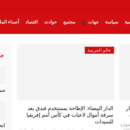
ية
سياسة
جهات
مجتمع
حوادث
اقتصاد
أصداء الم
ت
أقلام حرة
تدبر دقيقة
تقارير
شيء من الواقع
صحة وأس
عالم الجريمة
جد
حواء
فضاء الطفل
قصص وعبر
مرئيات إسلامية
منوعات
سؤ
ر
الدار البيضاء: الإطاحة بمستخدم فندق بعد
سرقة أموال لاعبات في كأس أمم إفريقيا
للسيدات
شواره
اتح