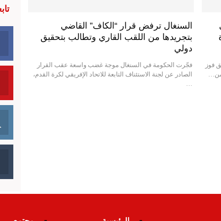
تاب
السنغال ترفض قرار “الكاف” القاضي
بتجريدها من اللقب القاري وتطالب بتحقيق
دولي
ق فوز
فجّرت الحكومة في السنغال موجة غضب واسعة عقب القرار
 من…
الصادر عن لجنة الاستئناف التابعة للاتحاد الإفريقي لكرة القدم،
…
الرئيسية
مجتمع