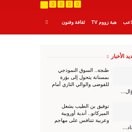
لاعب
هبة زووم TV
ثقافة وفنون
رة
طرائف
عالم الجريمة
يد الأخبار
طنجة.. السوق النموذجي
بمسنانة يتحول إلى بؤرة
للفوضى والوالي التازي أمام
ال…
توفيق بن الطيب يشعل
الميركاتو.. أندية أوروبية
وعربية تتنافس على مهاجم
اد…