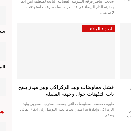
بثبات في نهائيات كأس أمم إفريقيا للسيدات "المغرب 2026"،
نجحت عناصر فرقة الشرطة القضائية التابعة لمنطقة أمن أنفا
بمدينة الدار البيضاء في فك لغز سلسلة سرقات استهدفت
لاعبات…
أصداء الملاعب
سط
الم
فشل مفاوضات وليد الركراكي وبيراميدز يفتح
باب التكهنات حول وجهته المقبلة
طويت صفحة المفاوضات التي جمعت المدرب المغربي وليد
الركراكي وإدارة بيراميدز، بعدما تعذر التوصل إلى اتفاق نهائي
ن
هب
يقضي…
عب