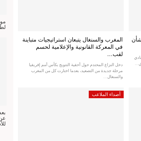
موا
لطن
شأن
المغرب والسنغال يتبعان استراتيجيات متباينة
في المعركة القانونية والإعلامية لحسم
لقب…
ادي
لق…
دخل النزاع المحتدم حول أحقية التتويج بكأس أمم إفريقيا
مرحلة جديدة من التصعيد، بعدما اختارت كل من المغرب
والسنغال…
أصداء الملاعب
بعد
عن 
للأ