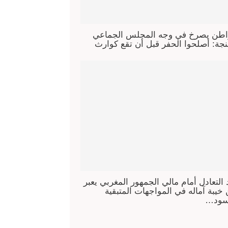
طن يصرخ في وجه المجلس الجماعي
جة: أصلحوا الحفر قبل أن تقع كوارث
 التعادل أمام مالي الجمهور المغربي يعبر
خيبة آماله في المواجهات المتبقية
سود…