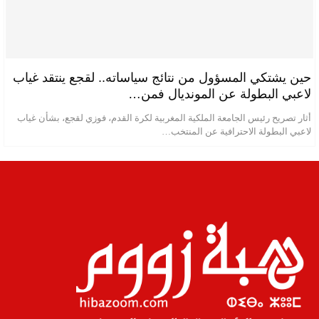
حين يشتكي المسؤول من نتائج سياساته.. لقجع ينتقد غياب
لاعبي البطولة عن المونديال فمن…
أثار تصريح رئيس الجامعة الملكية المغربية لكرة القدم، فوزي لقجع، بشأن غياب
لاعبي البطولة الاحترافية عن المنتخب…