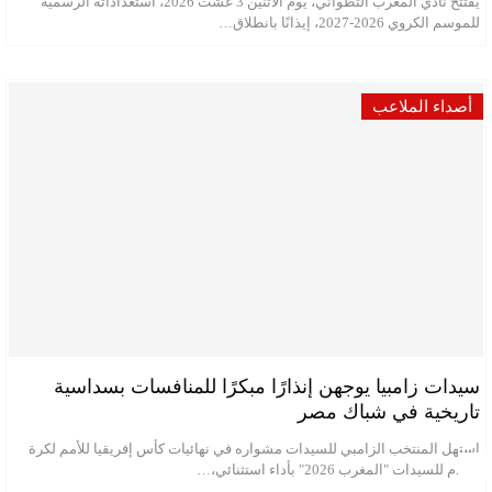
يفتتح نادي المغرب التطواني، يوم الاثنين 3 غشت 2026، استعداداته الرسمية
للموسم الكروي 2026-2027، إيذانًا بانطلاق…
أصداء الملاعب
سيدات زامبيا يوجهن إنذارًا مبكرًا للمنافسات بسداسية
تاريخية في شباك مصر
استهل المنتخب الزامبي للسيدات مشواره في نهائيات كأس إفريقيا للأمم لكرة
القدم للسيدات "المغرب 2026" بأداء استثنائي،…