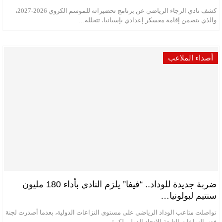
كشف نادي الرجاء الرياضي عن برنامج تحضيراته للموسم الكروي 2026-2027،
والذي يتضمن إقامة معسكر إعدادي بإسبانيا، تتخلله…
أصداء الملاعب
ضربة جديدة للوداد.. “فيفا” يلزم النادي بأداء 180 مليون
سنتيم لبولونيا…
تواصلت متاعب الوداد الرياضي على مستوى النزاعات الدولية، بعدما أصدرت لجنة
فض النزاعات التابعة للاتحاد الدولي لكرة…