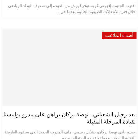
اقترب الجنوب إفريقي كريستوفر لورش من العودة إلى صفوف الوداد الرياضي
خلال فترة الانتقالات الصيفية الحالية، بعدما حل…
أصداء الملاعب
بعد رحيل الشعباني.. نهضة بركان يراهن على بيدرو بوابيستا
لقيادة المرحلة المقبلة
حسم نادي نهضة بركان، بشكل رسمي، ملف المدرب الجديد الذي سيقود العارضة
التقنية للفريق، بعدما تعاقد مع البرتغالي بيدرو…