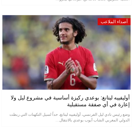
أصداء الملاعب
أوليفييه ليتانغ: بوعدي ركيزة أساسية في مشروع ليل ولا
إعارة في أي صفقة مستقبلية
وضع رئيس نادي ليل الفرنسي، أوليفييه ليتانغ، حداً لسيل التكهنات التي ربطت
الدولي المغربي الشاب أيوب بوعدي بالانتقال…