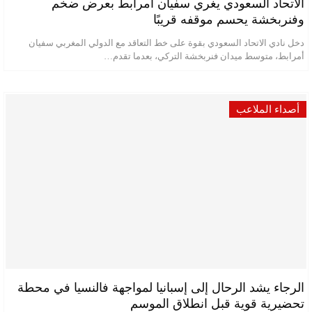
الاتحاد السعودي يغري سفيان أمرابط بعرض ضخم
وفنربخشة يحسم موقفه قريبًا
دخل نادي الاتحاد السعودي بقوة على خط التعاقد مع الدولي المغربي سفيان
أمرابط، متوسط ميدان فنربخشة التركي، بعدما تقدم…
أصداء الملاعب
الرجاء يشد الرحال إلى إسبانيا لمواجهة فالنسيا في محطة
تحضيرية قوية قبل انطلاق الموسم