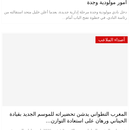
أمور مولودية وجدة
دخل نادي مولودية وجدة مرحلة إدارية جديدة، بعدما أعلن خليل متحد استقالته من
رئاسة النادي، في خطوة تفتح الباب أمام…
أصداء الملاعب
المغرب التطواني يدشن تحضيراته للموسم الجديد بقيادة
الحيناني ورهان على استعادة التوازن…