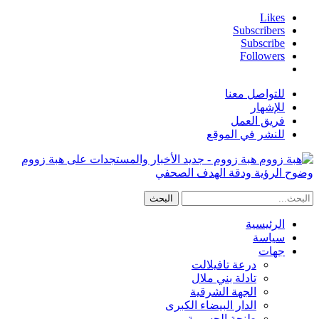
Likes
Subscribers
Subscribe
Followers
للتواصل معنا
للإشهار
فريق العمل
للنشر في الموقع
هبة زووم - جديد الأخبار والمستجدات على هبة زووم
وضوح الرؤية ودقة الهدف الصحفي
الرئيسية
سياسة
جهات
درعة تافيلالت
تادلة بني ملال
الجهة الشرقية
الدار البيضاء الكبرى
طنجة الحسيمة