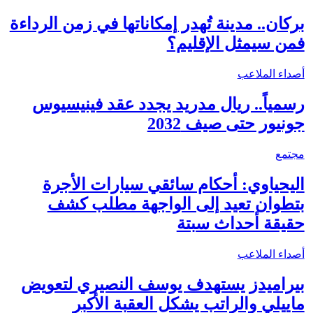
بركان.. مدينة تُهدر إمكاناتها في زمن الرداءة
فمن سيمثل الإقليم؟
أصداء الملاعب
رسمياً.. ريال مدريد يجدد عقد فينيسيوس
جونيور حتى صيف 2032
مجتمع
اليحياوي: أحكام سائقي سيارات الأجرة
بتطوان تعيد إلى الواجهة مطلب كشف
حقيقة أحداث سبتة
أصداء الملاعب
بيراميدز يستهدف يوسف النصيري لتعويض
ماييلي والراتب يشكل العقبة الأكبر