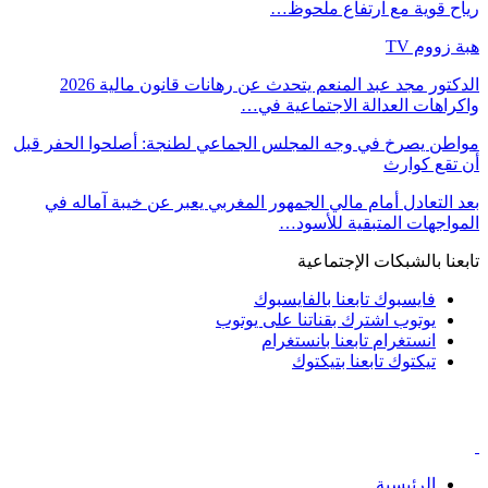
رياح قوية مع ارتفاع ملحوظ…
هبة زووم TV
الدكتور مجد عبد المنعم يتحدث عن رهانات قانون مالية 2026
واكراهات العدالة الاجتماعية في…
مواطن يصرخ في وجه المجلس الجماعي لطنجة: أصلحوا الحفر قبل
أن تقع كوارث
بعد التعادل أمام مالي الجمهور المغربي يعبر عن خيبة آماله في
المواجهات المتبقية للأسود…
تابعنا بالشبكات الإجتماعية
فايسبوك
تابعنا بالفايسبوك
يوتوب
اشترك بقناتنا على يوتوب
انستغرام
تابعنا بانستغرام
تيكتوك
تابعنا بتيكتوك
الرئيسية