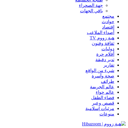
جهة الصحراء
باقي الجهات
مجتمع
حوادث
اقتصاد
أصداء الملاعب
هبة زووم TV
ثقافة وفنون
دوليات
أقلام حرة
تدبر دقيقة
تقارير
شيء من الواقع
صحة وأسرة
طرائف
عالم الجريمة
عالم حواء
فضاء الطفل
قصص وعبر
مرئيات إسلامية
منوعات