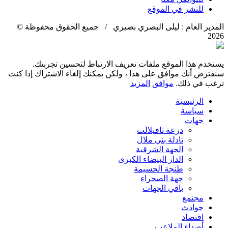
للنشر في الموقع
المدير العام : ليلى البصري بصيري / جميع الحقوق محفوظة ©
2026
يستخدم هذا الموقع ملفات تعريف الارتباط لتحسين تجربتك.
سنفترض أنك موافق على هذا ، ولكن يمكنك إلغاء الاشتراك إذا كنت
ترغب في ذلك.
موافق
المزيد
الرئيسية
سياسة
جهات
درعة تافيلالت
تادلة بني ملال
الجهة الشرقية
الدار البيضاء الكبرى
طنجة الحسيمة
جهة الصحراء
باقي الجهات
مجتمع
حوادث
اقتصاد
أصداء الملاعب