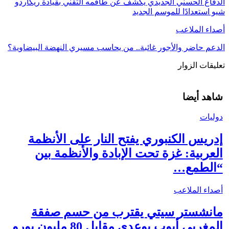
الدفاع الحسني الجديدي يكشف عن طاقمه التقني بقيادة ريكاردو
شيو استعدادًا للموسم الجديد
أصداء الملاعب
الدعم حاضر والأجور غائبة.. من يحاسب مسيري النهضة البيضاوية؟
تعليقات الزوار
شاهد أيضا
دوليات
إدريس الكنبوري يفتح النار على الأنظمة
العربية: غزة تحت الإبادة والأنظمة بين
“الطمع…
أصداء الملاعب
مانشستر سيتي يقترب من حسم صفقة
المغربي أيوب بوعدي مقابل 80 مليون يورو