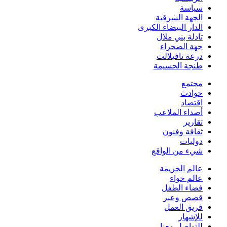
سياسة
الجهة الشرقية
الدار البيضاء الكبرى
تادلة بني ملال
جهة الصحراء
درعة تافيلالت
طنجة الحسيمة
مجتمع
حوادث
اقتصاد
أصداء الملاعب
تقارير
ثقافة وفنون
دوليات
شيء من الواقع
عالم الجريمة
عالم حواء
فضاء الطفل
قصص وعبر
فريق العمل
للإشهار
للتواصل معنا