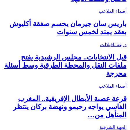
أصداء الملاعب
باريس سان جيرمان يحسم صفقة أكليوش
بعقد يمتد لخمس سنوات
درعة تافيلالت
قبل الانتخابات.. مجلس الرشيدية يفتح
ملفات النقل والمحطة الطرقية وسط أسئلة
محرجة
أصداء الملاعب
قرعة عصبة الأبطال الإفريقية.. المغرب
الفاسي يواجه رحيمو ونهضة بركان ينتظر
المتأهل من…
الجهة الشرقية