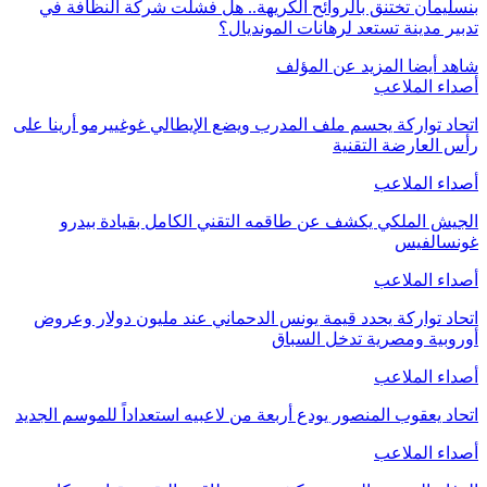
بنسليمان تختنق بالروائح الكريهة.. هل فشلت شركة النظافة في
تدبير مدينة تستعد لرهانات المونديال؟
شاهد أيضا
المزيد عن المؤلف
أصداء الملاعب
اتحاد تواركة يحسم ملف المدرب ويضع الإيطالي غوغييرمو أرينا على
رأس العارضة التقنية
أصداء الملاعب
الجيش الملكي يكشف عن طاقمه التقني الكامل بقيادة بيدرو
غونسالفيس
أصداء الملاعب
اتحاد تواركة يحدد قيمة يونس الدحماني عند مليون دولار وعروض
أوروبية ومصرية تدخل السباق
أصداء الملاعب
اتحاد يعقوب المنصور يودع أربعة من لاعبيه استعداداً للموسم الجديد
أصداء الملاعب