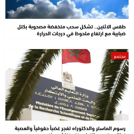
طقس الاثنين.. تشكل سحب منخفضة مصحوبة بكتل
ضبابية مع ارتفاع ملحوظ في درجات الحرارة
مجتمع
رسوم الماستر والدكتوراه تفجر غضباً حقوقياً والعصبة