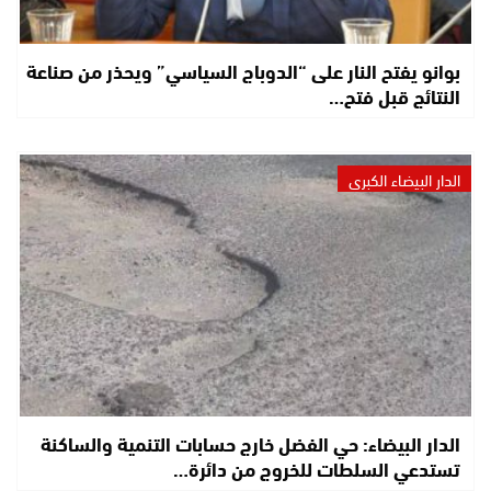
بوانو يفتح النار على “الدوباج السياسي” ويحذر من صناعة
النتائج قبل فتح…
الدار البيضاء الكبرى
الدار البيضاء: حي الفضل خارج حسابات التنمية والساكنة
تستدعي السلطات للخروج من دائرة…