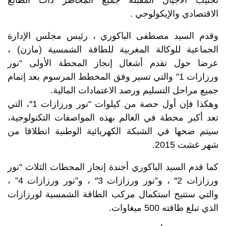
تجنيب الأجيال المقبلة جميع المخاطر ذات الطابع
الاقتصادي والإيكولوجي .
وقدم السيد مصطفى الباكوري ، رئيس مجلس الإدارة
الجماعية للوكالة المغربية للطاقة الشمسية (مازن) ،
عرضا حول تقدم أشغال إنجاز المحطة الأولى “نور
ورزازات 1” والتي تسير وفق المخطط المرسوم بعد إتمام
جميع مراحل التسليم ورصد الاعتمادات المالية.
وهكذا فإن أول حصة من كيلوات “نور ورزازات 1″، التي
تعد أكبر محطة في العالم بهذه المواصفات التكنولوجية،
سيتم ضخها في الشبكة الكهربائية الوطنية انطلاقا من
شهر غشت 2015.
كما قدم السيد الباكوري أجندة إنجاز المحطات الثلاث “نور
ورزازات 2″ ، و”نور ورزازات 3″ ، و”نور ورزازات 4” ،
والتي ستتيح استكمال مركب الطاقة الشمسية لورزازات
الذي تبلغ طاقته 500 ميغاوات.