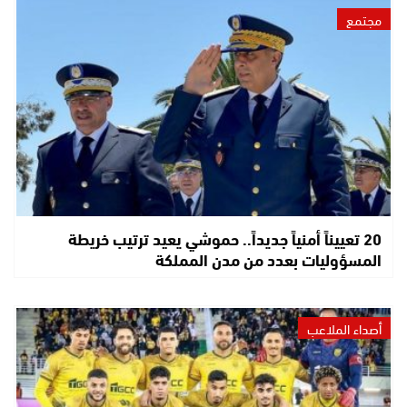
مجتمع
20 تعييناً أمنياً جديداً.. حموشي يعيد ترتيب خريطة
المسؤوليات بعدد من مدن المملكة
أصداء الملاعب