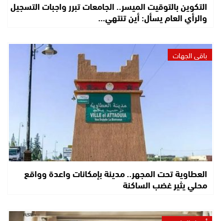
التكوين بالتوقيت الميسر.. الجامعات تبرر واجبات التسجيل
والرأي العام يسأل: أين تنتهي…
باقي الجهات
العطاوية تحت المجهر.. مدينة بإمكانات واعدة وواقع
محلي يثير غضب الساكنة