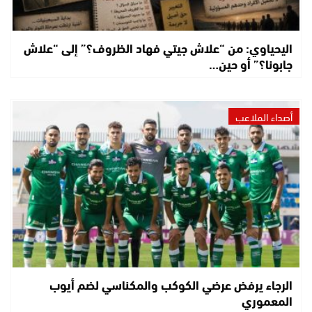
اليحياوي: من “علاش جيتي فهاد الظروف؟” إلى “علاش
جابونا؟” أو حين…
أصداء الملاعب
الرجاء يرفض عرضي الكوكب والمكناسي لضم أيوب
المعموري