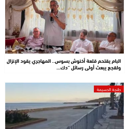
البام يقتحم قلعة أخنوش بسوس.. المهاجري يقود الإنزال
ولقجع يبعث أولى رسائل “دك…
طنجة الحسيمة