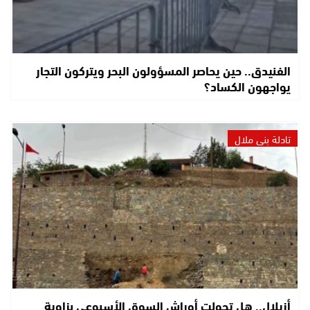
الفنيدق.. حين يحاصر المسؤولون البحر ويتركون التجار
يواجهون الكساد؟
تادلة بني ملال
أزيلال.. هل تحولت أوراش السوق الأسبوعي بزاوية