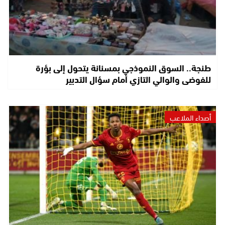
طنجة.. السوق النموذجي بمسنانة يتحول إلى بؤرة
للفوضى والوالي التازي أمام سؤال التدبير
أصداء الملاعب