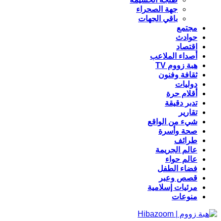
جهة الصحراء
باقي الجهات
مجتمع
حوادث
اقتصاد
أصداء الملاعب
هبة زووم TV
ثقافة وفنون
دوليات
أقلام حرة
تدبر دقيقة
تقارير
شيء من الواقع
صحة وأسرة
طرائف
عالم الجريمة
عالم حواء
فضاء الطفل
قصص وعبر
مرئيات إسلامية
منوعات