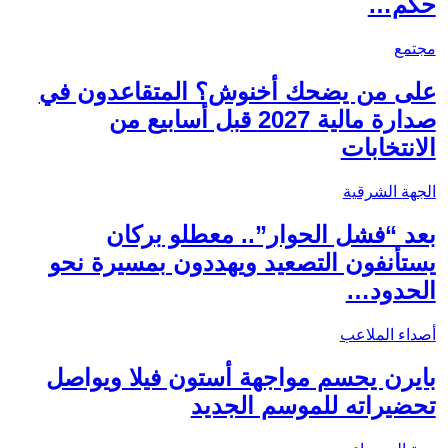
حكم…
مجتمع
على من يضحك أخنوش؟ المتقاعدون في
صدارة مالية 2027 قبل أسابيع من
الانتخابات
الجهة الشرقية
بعد “فشل الحوار”.. معطلو بركان
يستأنفون التصعيد ويهددون بمسيرة نحو
الحدود…
أصداء الملاعب
بايرن يحسم مواجهة أستون فيلا ويواصل
تحضيراته للموسم الجديد