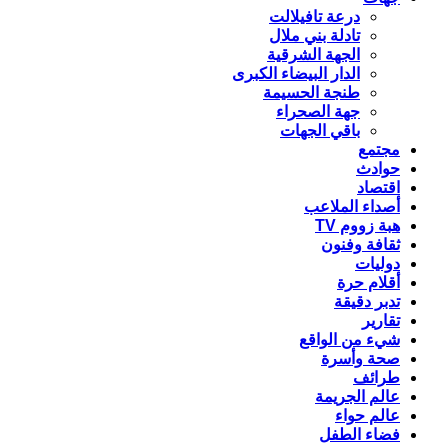
درعة تافيلالت
تادلة بني ملال
الجهة الشرقية
الدار البيضاء الكبرى
طنجة الحسيمة
جهة الصحراء
باقي الجهات
مجتمع
حوادث
اقتصاد
أصداء الملاعب
هبة زووم TV
ثقافة وفنون
دوليات
أقلام حرة
تدبر دقيقة
تقارير
شيء من الواقع
صحة وأسرة
طرائف
عالم الجريمة
عالم حواء
فضاء الطفل