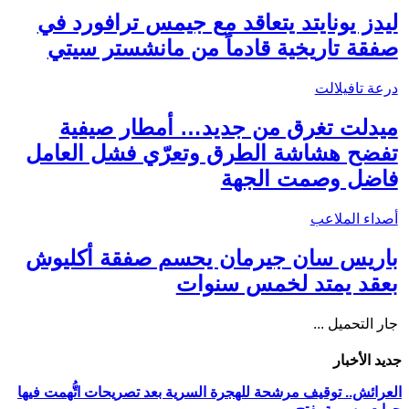
ليدز يونايتد يتعاقد مع جيمس ترافورد في
صفقة تاريخية قادماً من مانشستر سيتي
درعة تافيلالت
ميدلت تغرق من جديد… أمطار صيفية
تفضح هشاشة الطرق وتعرّي فشل العامل
فاضل وصمت الجهة
أصداء الملاعب
باريس سان جيرمان يحسم صفقة أكليوش
بعقد يمتد لخمس سنوات
جار التحميل ...
جديد الأخبار
العرائش.. توقيف مرشحة للهجرة السرية بعد تصريحات اتُّهمت فيها