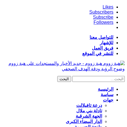
Likes
Subscribers
Subscribe
Followers
للتواصل معنا
للإشهار
فريق العمل
للنشر في الموقع
هبة زووم - جديد الأخبار والمستجدات على هبة زووم
وضوح الرؤية ودقة الهدف الصحفي
الرئيسية
سياسة
جهات
درعة تافيلالت
تادلة بني ملال
الجهة الشرقية
الدار البيضاء الكبرى
طنجة الحسيمة