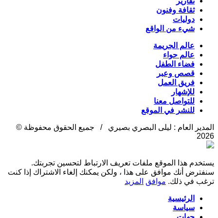
تقارير
ثقافة وفنون
دوليات
شيء من الواقع
عالم الجريمة
عالم حواء
فضاء الطفل
قصص وعبر
فريق العمل
للإشهار
للتواصل معنا
للنشر في الموقع
المدير العام : ليلى البصري بصيري / جميع الحقوق محفوظة ©
2026
يستخدم هذا الموقع ملفات تعريف الارتباط لتحسين تجربتك.
سنفترض أنك موافق على هذا ، ولكن يمكنك إلغاء الاشتراك إذا كنت
ترغب في ذلك.
موافق
المزيد
الرئيسية
سياسة
جهات