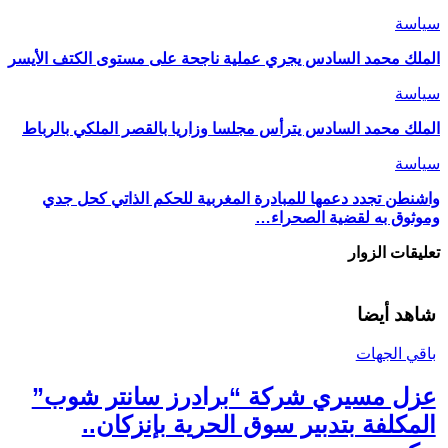
سياسة
الملك محمد السادس يجري عملية ناجحة على مستوى الكتف الأيسر
سياسة
الملك محمد السادس يترأس مجلسا وزاريا بالقصر الملكي بالرباط
سياسة
واشنطن تجدد دعمها للمبادرة المغربية للحكم الذاتي كحل جدي
وموثوق به لقضية الصحراء…
تعليقات الزوار
شاهد أيضا
باقي الجهات
عزل مسيري شركة “برادرز سانتر شوب”
المكلفة بتدبير سوق الحرية بإنزكان..