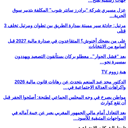
جهات رسمية بفتح…
عزل مسيري شركة “برادرز سانتر شوب” المكلفة بتدبير سوق
الحرية…
مرتيل: حادثة سير مميتة بمدارة الطريق بين تطوان ومرتيل تخلف 3
قتلى
على من يضحك أخنوش؟ المتقاعدون في صدارة مالية 2027 قبل
أسابيع من الانتخابات
بعد “فشل الحوار”.. معطلو بركان يستأنفون التصعيد ويهددون
بمسيرة نحو…
هبة زووم TV
الدكتور مجد عبد المنعم يتحدث عن رهانات قانون مالية 2026
واكراهات العدالة الاجتماعية في…
مواطن يصرخ في وجه المجلس الجماعي لطنجة: أصلحوا الحفر قبل
أن تقع كوارث
بعد التعادل أمام مالي الجمهور المغربي يعبر عن خيبة آماله في
المواجهات المتبقية للأسود…