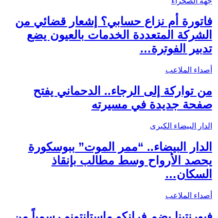
جهة الصحراء
فاتورة أم نزاع حسابي؟ إشعار قضائي من
الشركة المتعددة الخدمات بالعيون يضع
تدبير الفوترة…
أصداء الملاعب
من تواركة إلى الرجاء.. الدحماني يفتح
صفحة جديدة في مسيرته
الدار البيضاء الكبرى
الدار البيضاء.. “ممر الموت” ببوسكورة
يحصد الأرواح وسط مطالب بإنقاذ
السكان…
أصداء الملاعب
فيورنتينا يضم فرانكو ماستانتونو رسمياً من