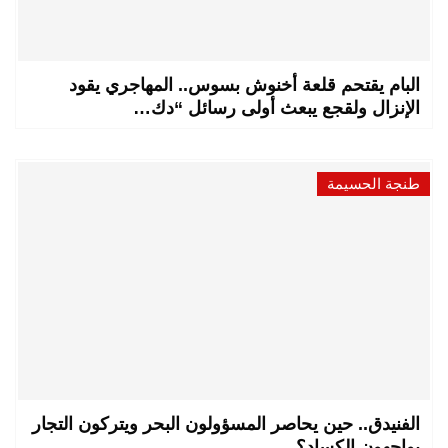
البام يقتحم قلعة أخنوش بسوس.. المهاجري يقود
الإنزال ولقجع يبعث أولى رسائل “دك…
طنجة الحسيمة
الفنيدق.. حين يحاصر المسؤولون البحر ويتركون التجار
يواجهون الكساد؟