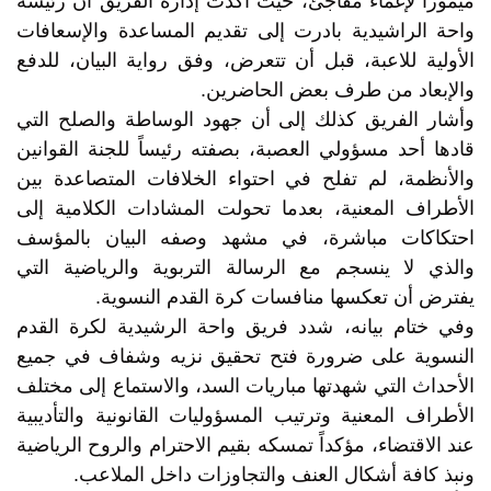
ميموزا لإغماء مفاجئ، حيث أكدت إدارة الفريق أن رئيسة
واحة الراشيدية بادرت إلى تقديم المساعدة والإسعافات
الأولية للاعبة، قبل أن تتعرض، وفق رواية البيان، للدفع
والإبعاد من طرف بعض الحاضرين.
وأشار الفريق كذلك إلى أن جهود الوساطة والصلح التي
قادها أحد مسؤولي العصبة، بصفته رئيساً للجنة القوانين
والأنظمة، لم تفلح في احتواء الخلافات المتصاعدة بين
الأطراف المعنية، بعدما تحولت المشادات الكلامية إلى
احتكاكات مباشرة، في مشهد وصفه البيان بالمؤسف
والذي لا ينسجم مع الرسالة التربوية والرياضية التي
يفترض أن تعكسها منافسات كرة القدم النسوية.
وفي ختام بيانه، شدد فريق واحة الرشيدية لكرة القدم
النسوية على ضرورة فتح تحقيق نزيه وشفاف في جميع
الأحداث التي شهدتها مباريات السد، والاستماع إلى مختلف
الأطراف المعنية وترتيب المسؤوليات القانونية والتأديبية
عند الاقتضاء، مؤكداً تمسكه بقيم الاحترام والروح الرياضية
ونبذ كافة أشكال العنف والتجاوزات داخل الملاعب.