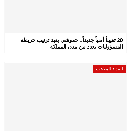
20 تعييناً أمنياً جديداً.. حموشي يعيد ترتيب خريطة
المسؤوليات بعدد من مدن المملكة
أصداء الملاعب