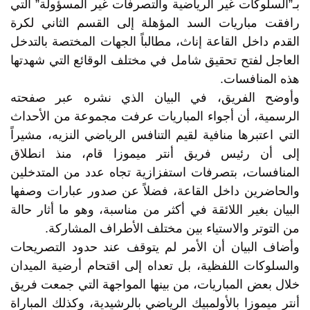
بـ”السلوكات غير الرياضية والتصرفات غير المسؤولة” التي
رافقت مباريات السد المؤهلة إلى القسم الثاني لكرة
القدم داخل القاعة إناث، مطالباً الجهات المختصة بالتدخل
العاجل لفتح تحقيق شامل في مختلف الوقائع التي شهدتها
هذه المنافسات.
وأوضح الفريق، في البيان الذي نشره عبر صفحته
الرسمية، أن أجواء المباريات عرفت مجموعة من الأحداث
التي اعتبرها منافية لقيم التنافس الرياضي النزيه، مشيراً
إلى أن رئيس فريق أنتر ميموزا قام، منذ انطلاق
المنافسات، بتصرفات استفزازية تجاه عدد من المتدخلين
والحاضرين داخل القاعة، فضلاً عن صدور عبارات وصفها
البيان بغير اللائقة في أكثر من مناسبة، وهو ما أثار حالة
من التوتر والاستياء بين مختلف الأطراف المشاركة.
وأضاف البيان أن الأمر لم يتوقف عند حدود التصريحات
والسلوكات اللفظية، بل تعداه إلى اقتحام أرضية الميدان
خلال بعض المباريات، من بينها المواجهة التي جمعت فريق
أنتر ميموزا بالأولمبيك الرياضي بالرشيدية، وكذلك المباراة