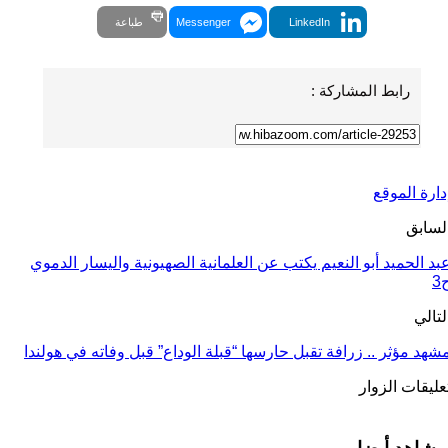
LinkedIn
Messenger
طباعة
رابط المشاركة :
دارة الموقع
لسابق
بد الحميد أبو النعيم يكتب عن العلمانية الصهيونية واليسار الدموي
3
لتالي
شهد مؤثر .. زرافة تقبل حارسها “قبلة الوداع” قبل وفاته في هولندا
عليقات الزوار