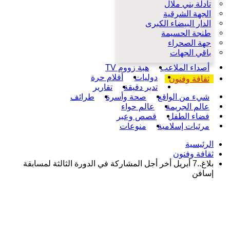
تادلة بني ملال
الجهة الشرقية
الدار البيضاء الكبرى
طنجة الحسيمة
جهة الصحراء
باقي الجهات
أصداء الملاعب
هبة زووم TV
دوليات
أقلام حرة
ثقافة وفنون
تدبر دقيقة
تقارير
شيء من الواقع
صحة وأسرة
طرائف
عالم الجريمة
عالم حواء
فضاء الطفل
قصص وعبر
مرئيات إسلامية
منوعات
الرئيسية
ثقافة وفنون
بلاغ..7 أبريل أخر أجل المشاركة في الدورة الثالثة لمسابقة
إسافن