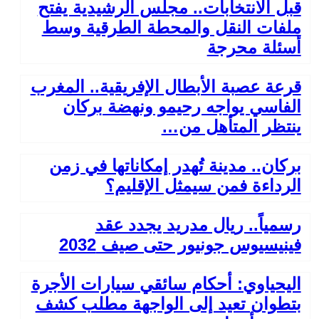
قبل الانتخابات.. مجلس الرشيدية يفتح
ملفات النقل والمحطة الطرقية وسط
أسئلة محرجة
قرعة عصبة الأبطال الإفريقية.. المغرب
الفاسي يواجه رحيمو ونهضة بركان
ينتظر المتأهل من…
بركان.. مدينة تُهدر إمكاناتها في زمن
الرداءة فمن سيمثل الإقليم؟
رسمياً.. ريال مدريد يجدد عقد
فينيسيوس جونيور حتى صيف 2032
اليحياوي: أحكام سائقي سيارات الأجرة
بتطوان تعيد إلى الواجهة مطلب كشف