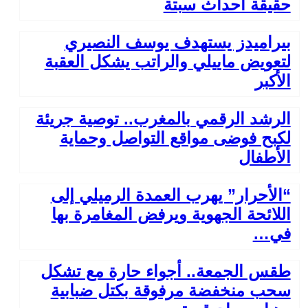
حقيقة أحداث سبتة
بيراميدز يستهدف يوسف النصيري
لتعويض ماييلي والراتب يشكل العقبة
الأكبر
الرشد الرقمي بالمغرب.. توصية جريئة
لكبح فوضى مواقع التواصل وحماية
الأطفال
“الأحرار” يهرب العمدة الرميلي إلى
اللائحة الجهوية ويرفض المغامرة بها
في…
طقس الجمعة.. أجواء حارة مع تشكل
سحب منخفضة مرفوقة بكتل ضبابية