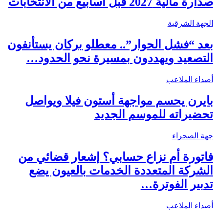
صدارة مالية 2027 قبل أسابيع من الانتخابات
الجهة الشرقية
بعد “فشل الحوار”.. معطلو بركان يستأنفون
التصعيد ويهددون بمسيرة نحو الحدود…
أصداء الملاعب
بايرن يحسم مواجهة أستون فيلا ويواصل
تحضيراته للموسم الجديد
جهة الصحراء
فاتورة أم نزاع حسابي؟ إشعار قضائي من
الشركة المتعددة الخدمات بالعيون يضع
تدبير الفوترة…
أصداء الملاعب