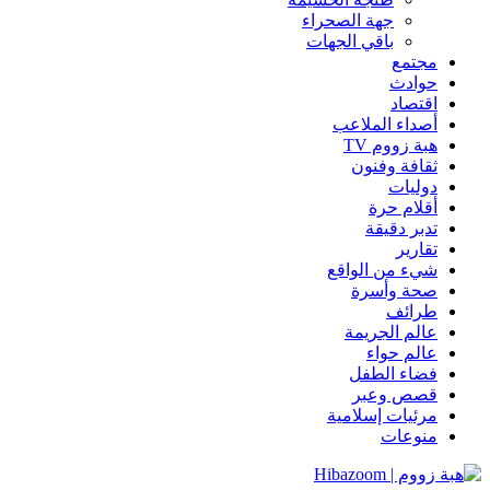
جهة الصحراء
باقي الجهات
مجتمع
حوادث
اقتصاد
أصداء الملاعب
هبة زووم TV
ثقافة وفنون
دوليات
أقلام حرة
تدبر دقيقة
تقارير
شيء من الواقع
صحة وأسرة
طرائف
عالم الجريمة
عالم حواء
فضاء الطفل
قصص وعبر
مرئيات إسلامية
منوعات