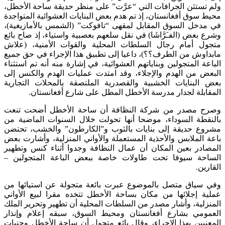
ولم تستثن الجرافات التي “عرَّت” على منظر حديقة ساحة الأخطل،
محيط سوق أفغانستان، إذ تم هدم بعض البنايات العشوائية المتواجدة
في مدخل السوق المقابل لمقهى “تافوكت” (الشمس بالأمازيغية)،
وشرع بعض (الفـَرَّاشَا) في نقل سلعهم بعصبية واستياء، إذ صاح بائع
متجول أمام رجال السلطات المحلية والقوات الأمنية، (علاش
مابداوش من الطرف؟؟)، داعيا إلى تطبيق هذا الإجراء في حق جميع
الباعة المتجولين وبناياتهم العشوائية، في إشارة منه أنه تم استثناء
البعض من الهدم والإجلاء، وقد امتدت عمليات الهدم والكنس إلى
بعض البنايات الخشبية والقصدرية الملتصقة بالمحلات التجارية
المقابلة لجدار مدرسة الأخطل المطل على شارع أفغانستان.
وصرح مصدر من شركة النظافة أن ساحة الأخطل أضحت تنعت
بالنقطة السوداء، موضحا أنها تحولت خلال السنوات الماضية من
مشروع حديقة إلى بنايات بالثوب و”الكارطون” والخشب، تحتضن
باعة الملابس والأحذية المستعملة والأواني المنزلية، وأشارت بعض
المصادر بعين المكان أن عمال النظافة وجدوا أثناء كنس وتطهير
الساحة سيوفا تحت طاولات خاصة ببعض الباعة المتجولين –
القارين.
وفي سياق متصل بالموضوع عبرت بائعة متجولة عن استيائها من
عملية إجلائها من مكان بساحة الأخطل تتخده مقرا لبيع الأواني
المنزلية، وأشار مصدر من السلطات المحلية أن تطهير وتحرير الملك
العمومي بشارع أفغانستان ومحيط السوق، سبقه إعلام وإنذار
المعنيين بهذا الإجراء، وقال بائع متجول أن ساحة الأخطل وجنبات