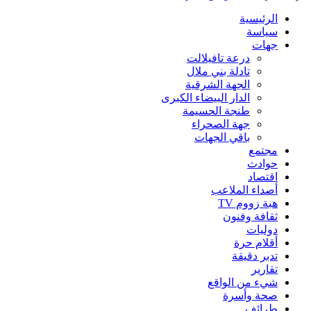
الرئيسية
سياسة
جهات
درعة تافيلالت
تادلة بني ملال
الجهة الشرقية
الدار البيضاء الكبرى
طنجة الحسيمة
جهة الصحراء
باقي الجهات
مجتمع
حوادث
اقتصاد
أصداء الملاعب
هبة زووم TV
ثقافة وفنون
دوليات
أقلام حرة
تدبر دقيقة
تقارير
شيء من الواقع
صحة وأسرة
طرائف