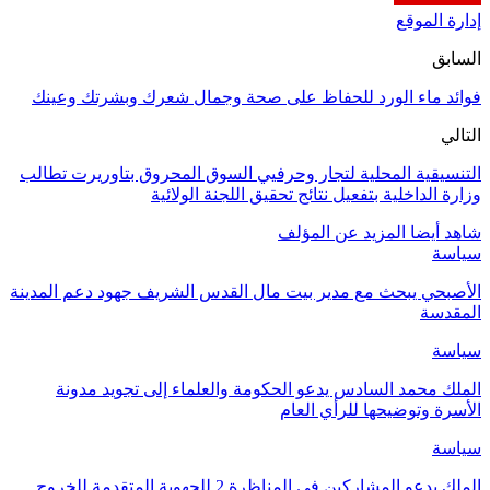
إدارة الموقع
السابق
فوائد ماء الورد للحفاظ على صحة وجمال شعرك وبشرتك وعينك
التالي
التنسيقية المحلية لتجار وحرفيي السوق المحروق بتاوريرت تطالب
وزارة الداخلية بتفعيل نتائج تحقيق اللجنة الولائية
شاهد أيضا
المزيد عن المؤلف
سياسة
الأصبحي يبحث مع مدير بيت مال القدس الشريف جهود دعم المدينة
المقدسة
سياسة
الملك محمد السادس يدعو الحكومة والعلماء إلى تجويد مدونة
الأسرة وتوضيحها للرأي العام
سياسة
الملك يدعو المشاركين في المناظرة 2 للجهوية المتقدمة للخروج