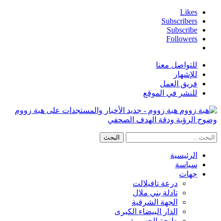
Likes
Subscribers
Subscribe
Followers
للتواصل معنا
للإشهار
فريق العمل
للنشر في الموقع
هبة زووم - جديد الأخبار والمستجدات على هبة زووم
وضوح الرؤية ودقة الهدف الصحفي
الرئيسية
سياسة
جهات
درعة تافيلالت
تادلة بني ملال
الجهة الشرقية
الدار البيضاء الكبرى
طنجة الحسيمة