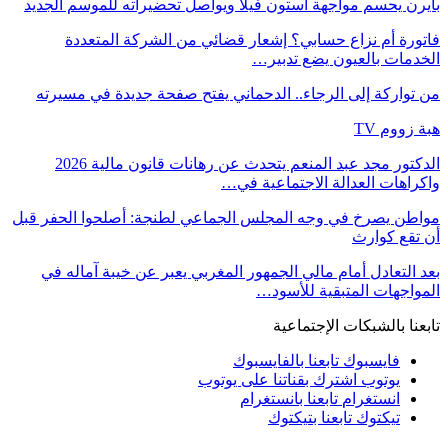
بايرن يحسم مواجهة أستون فيلا ويواصل تحضيراته للموسم الجديد
فاتورة أم نزاع حسابي؟ إشعار قضائي من الشركة المتعددة
الخدمات بالعيون يضع تدبير…
من تواركة إلى الرجاء.. الدحماني يفتح صفحة جديدة في مسيرته
هبة زووم TV
الدكتور مجد عبد المنعم يتحدث عن رهانات قانون مالية 2026
واكراهات العدالة الاجتماعية في…
مواطن يصرخ في وجه المجلس الجماعي لطنجة: أصلحوا الحفر قبل
أن تقع كوارث
بعد التعادل أمام مالي الجمهور المغربي يعبر عن خيبة آماله في
المواجهات المتبقية للأسود…
تابعنا بالشبكات الإجتماعية
فايسبوك
تابعنا بالفايسبوك
يوتوب
اشترك بقناتنا على يوتوب
انستغرام
تابعنا بانستغرام
تيكتوك
تابعنا بتيكتوك