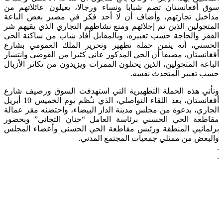
سوق أفغانستان تضم شبابا ونساء ورجالا، يعيلون عائلاتهم من
مداخيل تجارتهم، وأضاف أن لا أحد فكر في مصير بعض الباعة
المتجولين الذين تم إجلائهم ومنع نشاطهم التجاري الذي يقيهم شر
الفقر والحاجة حسب تعبيره، وبالمقابل أفاد شاب من ساكنة الحي
الحسني، أنه يثمن حملة تطهير وتحرير الملك العمومي بشارع
أفغانستان، مضيفا أن الحي المذكور عانى كثيرا من الفوضى وانتشار
الباعة المتجولين، الذين يحتلون الممرات ويزيدون من تكاثر الأزبال
حسب تعبير المتحدث نفسه.
وتأتي هذه الحملة التطهيرية التي استهدفت السوق ورصيف شارع
أفغانستان، بعد اللقاء التواصلي، الذي نـُظم يوم الخميس 10 أبريل
الجاري، بدعوة من مجلس مدينة الدار البيضاء، واحتضنه مقر عمالة
مقاطعة الحي الحسني برئاسة العامل “حنان التجاني” وبحضور
برلمانيي المنطقة ورئيس مقاطعة الحي الحسني وأعضاء المجلس
والبعض من ممثلي جمعيات المجتمع المدني.
.
.