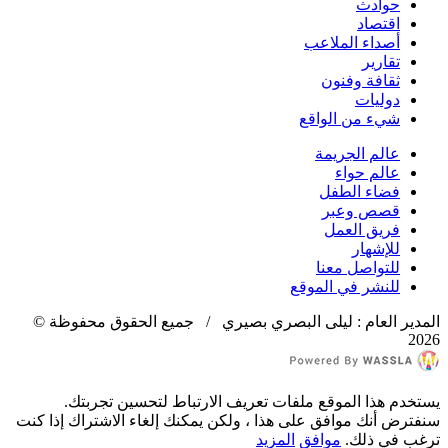
حوادث
اقتصاد
أصداء الملاعب
تقارير
ثقافة وفنون
دوليات
شيء من الواقع
عالم الجريمة
عالم حواء
فضاء الطفل
قصص وعبر
فريق العمل
للإشهار
للتواصل معنا
للنشر في الموقع
المدير العام : ليلى البصري بصيري / جميع الحقوق محفوظة ©
2026
يستخدم هذا الموقع ملفات تعريف الارتباط لتحسين تجربتك.
سنفترض أنك موافق على هذا ، ولكن يمكنك إلغاء الاشتراك إذا كنت
ترغب في ذلك.
موافق
المزيد