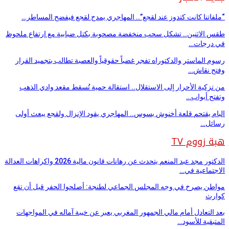
“ملفاتنا كانت كتدوز عند لقجع”.. المهاجري يمدح لقجع فيفضح المساطر…
طقس الاثنين.. تشكل سحب منخفضة مصحوبة بكتل ضبابية مع ارتفاع ملحوظ
في درجات…
رسوم الماستر والدكتوراه تفجر غضباً حقوقياً والعصبة تطالب بتجميد القرار
وفتح نقاش…
من تزكية الأحرار إلى الاستقلال.. استقالة حمية تُسقط مقعد وادي الذهب
وتفتح أبواب…
البام يقتحم قلعة أخنوش بسوس.. المهاجري يقود الإنزال ولقجع يبعث أولى
رسائل…
هبة زووم TV
الدكتور مجد عبد المنعم يتحدث عن رهانات قانون مالية 2026 واكراهات العدالة
الاجتماعية في…
مواطن يصرخ في وجه المجلس الجماعي لطنجة: أصلحوا الحفر قبل أن تقع
كوارث
بعد التعادل أمام مالي الجمهور المغربي يعبر عن خيبة آماله في المواجهات
المتبقية للأسود…