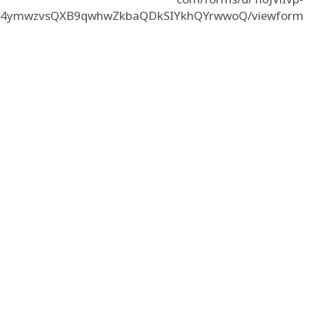
4ymwzvsQXB9qwhwZkbaQDkSIYkhQYrwwoQ/viewform