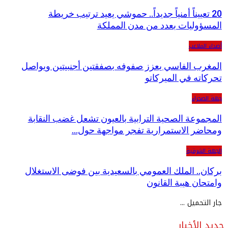
20 تعييناً أمنياً جديداً.. حموشي يعيد ترتيب خريطة
المسؤوليات بعدد من مدن المملكة
أصداء الملاعب
المغرب الفاسي يعزز صفوفه بصفقتين أجنبيتين ويواصل
تحركاته في الميركاتو
جهة الصحراء
المجموعة الصحية الترابية بالعيون تشعل غضب النقابة
ومحاضر الاستمرارية تفجر مواجهة حول…
الجهة الشرقية
بركان.. الملك العمومي بالسعيدية بين فوضى الاستغلال
وامتحان هيبة القانون
جار التحميل ...
جديد الأخبار