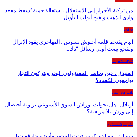
من تزكية الأحرار إلى الاستقلال.. استقالة حمية تُسقط مقعد
وادي الذهب وتفتح أبواب التأويل
مجتمع
البام يقتحم قلعة أخنوش بسوس.. المهاجري يقود الإنزال
ولقجع يبعث أولى رسائل “دك…
طنجة الحسيمة
الفنيدق.. حين يحاصر المسؤولون البحر ويتركون التجار
يواجهون الكساد؟
تادلة بني ملال
أزيلال.. هل تحولت أوراش السوق الأسبوعي بزاوية أحنصال
إلى ورش بلا مراقبة؟
الدار البيضاء الكبرى
سطات.. مطاعم كيسر تحت المجهر وأسئلة حارقة حول