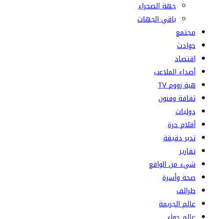
جهة الصحراء
باقي الجهات
مجتمع
حوادث
اقتصاد
أصداء الملاعب
هبة زووم TV
ثقافة وفنون
دوليات
أقلام حرة
تدبر دقيقة
تقارير
شيء من الواقع
صحة وأسرة
طرائف
عالم الجريمة
عالم حواء