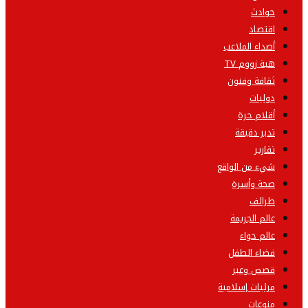
حوادث
اقتصاد
أصداء الملاعب
هبة زووم TV
ثقافة وفنون
دوليات
أقلام حرة
تدبر دقيقة
تقارير
شيء من الواقع
صحة وأسرة
طرائف
عالم الجريمة
عالم حواء
فضاء الطفل
قصص وعبر
مرئيات إسلامية
منوعات