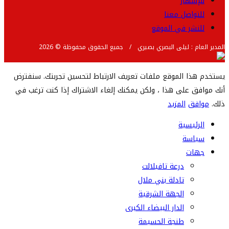
للإشهار
للتواصل معنا
للنشر في الموقع
المدير العام : ليلى البصري بصيري / جميع الحقوق محفوظة © 2026
يستخدم هذا الموقع ملفات تعريف الارتباط لتحسين تجربتك. سنفترض
أنك موافق على هذا ، ولكن يمكنك إلغاء الاشتراك إذا كنت ترغب في
ذلك.
موافق
المزيد
الرئيسية
سياسة
جهات
درعة تافيلالت
تادلة بني ملال
الجهة الشرقية
الدار البيضاء الكبرى
طنجة الحسيمة