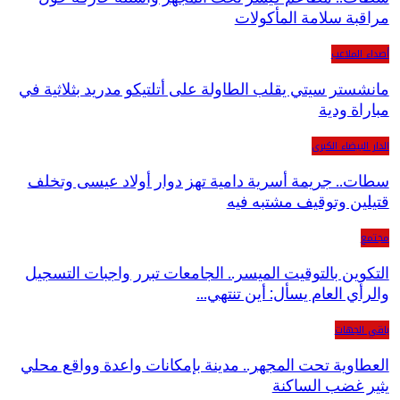
مراقبة سلامة المأكولات
أصداء الملاعب
مانشستر سيتي يقلب الطاولة على أتلتيكو مدريد بثلاثية في
مباراة ودية
الدار البيضاء الكبرى
سطات.. جريمة أسرية دامية تهز دوار أولاد عيسى وتخلف
قتيلين وتوقيف مشتبه فيه
مجتمع
التكوين بالتوقيت الميسر.. الجامعات تبرر واجبات التسجيل
والرأي العام يسأل: أين تنتهي…
باقي الجهات
العطاوية تحت المجهر.. مدينة بإمكانات واعدة وواقع محلي
يثير غضب الساكنة