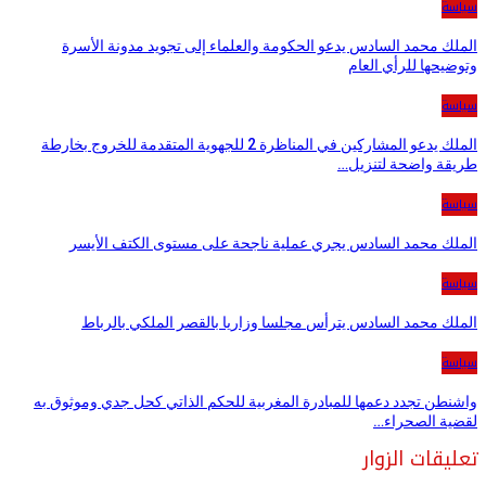
سياسة
الملك محمد السادس يدعو الحكومة والعلماء إلى تجويد مدونة الأسرة
وتوضيحها للرأي العام
سياسة
الملك يدعو المشاركين في المناظرة 2 للجهوية المتقدمة للخروج بخارطة
طريقة واضحة لتنزيل…
سياسة
الملك محمد السادس يجري عملية ناجحة على مستوى الكتف الأيسر
سياسة
الملك محمد السادس يترأس مجلسا وزاريا بالقصر الملكي بالرباط
سياسة
واشنطن تجدد دعمها للمبادرة المغربية للحكم الذاتي كحل جدي وموثوق به
لقضية الصحراء…
تعليقات الزوار