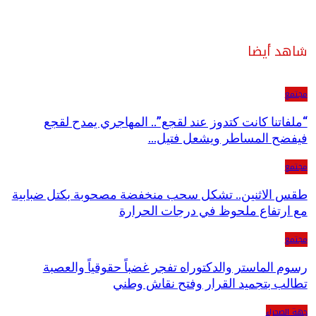
شاهد أيضا
مجتمع
“ملفاتنا كانت كتدوز عند لقجع”.. المهاجري يمدح لقجع
فيفضح المساطر ويشعل فتيل…
مجتمع
طقس الاثنين.. تشكل سحب منخفضة مصحوبة بكتل ضبابية
مع ارتفاع ملحوظ في درجات الحرارة
مجتمع
رسوم الماستر والدكتوراه تفجر غضباً حقوقياً والعصبة
تطالب بتجميد القرار وفتح نقاش وطني
جهة الصحراء