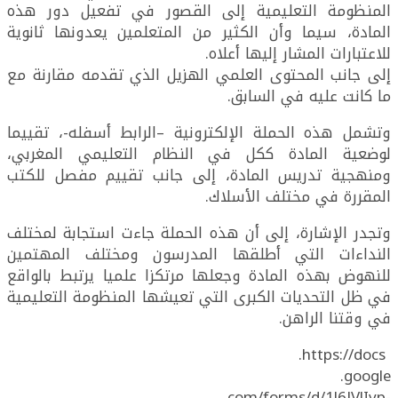
المنظومة التعليمية إلى القصور في تفعيل دور هذه
المادة، سيما وأن الكثير من المتعلمين يعدونها ثانوية
للاعتبارات المشار إليها أعلاه.
إلى جانب المحتوى العلمي الهزيل الذي تقدمه مقارنة مع
ما كانت عليه في السابق.
وتشمل هذه الحملة الإلكترونية –الرابط أسفله-، تقييما
لوضعية المادة ككل في النظام التعليمي المغربي،
ومنهجية تدريس المادة، إلى جانب تقييم مفصل للكتب
المقررة في مختلف الأسلاك.
وتجدر الإشارة، إلى أن هذه الحملة جاءت استجابة لمختلف
النداءات التي أطلقها المدرسون ومختلف المهتمين
للنهوض بهذه المادة وجعلها مرتكزا علميا يرتبط بالواقع
في ظل التحديات الكبرى التي تعيشها المنظومة التعليمية
في وقتنا الراهن.
https://docs.
google.
com/forms/d/1l6JVlIvp-