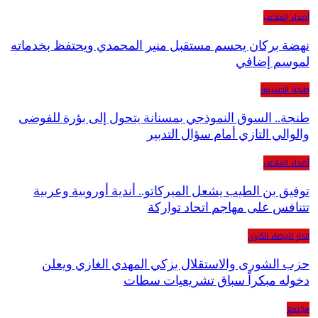
أصداء الملاعب
نهضة بركان يحسم مستقبل منير المحمدي ويحتفظ بخدماته
لموسم إضافي
طنجة الحسيمة
طنجة.. السوق النموذجي بمسنانة يتحول إلى بؤرة للفوضى
والوالي التازي أمام سؤال التدبير
أصداء الملاعب
توفيق بن الطيب يشعل الميركاتو.. أندية أوروبية وعربية
تتنافس على مهاجم اتحاد تواركة
الدار البيضاء الكبرى
حزب الشورى والاستقلال يزكي المهدي الغازي ويعلن
دخوله مبكراً سباق تشريعيات سطات
مجتمع