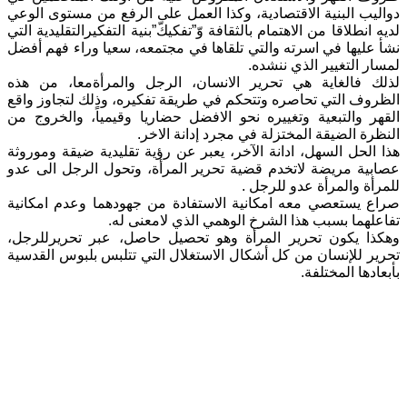
دواليب البنية الاقتصادية، وكذا العمل على الرفع من مستوى الوعي
لديه انطلاقا من الاهتمام بالثقافة وّ”تفكيكّ”بنية التفكيرالتقليدية التي
نشأ عليها في اسرته والتي تلقاها في مجتمعه، سعيا وراء فهم أفضل
لمسار التغيير الذي ننشده.
لذلك فالغاية هي تحرير الانسان، الرجل والمرأةمعا، من هذه
الظروف التي تحاصره وتتحكم في طريقة تفكيره، وذلك لتجاوز واقع
القهر والتبعية وتغييره نحو الافضل حضاريا وقيمياً، والخروج من
النظرة الضيقة المختزلة في مجرد إدانة الاخر.
هذا الحل السهل، ادانة الآخر، يعبر عن رؤية تقليدية ضيقة وموروثة
عصابية مريضة لاتخدم قضية تحرير المرأة، وتحول الرجل الى عدو
للمرأة والمرأة عدو للرجل .
صراع يستعصي معه امكانية الاستفادة من جهودهما وعدم امكانية
تفاعلهما بسبب هذا الشرخ الوهمي الذي لامعنى له.
وهكذا يكون تحرير المرأة وهو تحصيل حاصل، عبر تحريرللرجل،
تحرير للإنسان من كل أشكال الاستغلال التي تتلبس بلبوس القدسية
بأبعادها المختلفة.