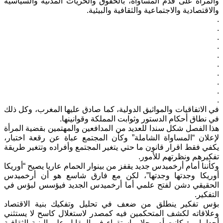
والمرأة على قدم المساواة، بالحقوق والحريات المدنية والسياسية
والاقتصادية والاجتماعية والثقافية والبيئية.
.
.
.
.
.
.
.
.
.
.
في الاتفاقيات والمواثيق الدولية، كما صادق عليها المغرب، وكل ذلك
في نطاق أحكام الدستور وثوابت المملكة وقوانينها.
هذا الفصل شكل سندا للعديد من المدافعين والمهتمين بقضية المرأة
لإعلان “المساواة الشاملة” وكأن المجتمع عباة عن رقعة اختبار،
يكفي فقط اقرار قانون ما حتي يتغير المجتمع وأفراده وتتغير طريقة
تفكيرهم ونظرتهم للأمور.
وكأننا أمام أرخميدس جديد يقفز من بينوار الحمام عاريا يصيح “أوريكا
أوريكا وجدتها وجدتها”، لكن مع فارق شاسع هو أن أرخميدس
الحقيقي دشن لفتح علمي أما أرخميدس الجديد فيؤسس لبؤس في
التفكير.
بؤس تفكير ينطلق من ضعف في تحليل وتفكيك بنية الاقتصاد
وعلاقاته لكشف المتحكمين فيه كمصدر لاستغلال كاسح لا يستثني
أحدا، امرة كانت أم رجلا، واستقواء في المقابل على البنية الثقافية