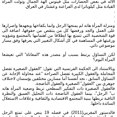
الاله في بعض الحضارات مثل فينوس الهة الجمال وتولت المرأة
القيادة مثل كيلوباترا لدى الفراعنة وعشتار في العراق.
.
.
.
ومنزلة المرأة هاته لم يمنحها الرجل وانما بكفاءتها وبجهدها واصرارها
على العمل والجد ورفضها كل من ينتقص من حقوقها، اضافة الى
قوة الشخصية التي تتمتع بها انطلاقا من اهتمامها بالمجتمع وشؤونه
ورغبتها في المساهمة في كل أشكال التغيير التي يعرفها وفق مسار
موضوعي ذاتي.
لكن التساؤل يرتبط بسبب أو مصدر هذه “المعاناة” التي تعيشعا
المرأة اليوم؟
وبالاستناد الى الحكمة الفرنسية التي تقول: “العقول الصغيرة تفضل
المجاملة والعقول الكبيرة تفضل الصراحة “عند محاولة الإجابة عن
التساؤل السابق ، نجد أنفسنا أما مسارين مختلفين يؤسسان لاختلاف
جوهري بين “العقول” الصغيرة والعقول الناضجة.
فالعقول الصغيرة ذات التفكير السطحي تربط وضعية المرأة هاته
ب” الرجل”، بينما العقول الناضجة ذات التحليل العميق والنظرة
الثاقبة تربطها ببنية المجتمع الاقتصادية والثقافية وعلاقات الاستغلال
السائدة داخلها.
فالدستور المغربي(2011) في فصله 19 ينص على تمتع الرجل