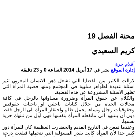
محنة الفصل 19
كريم السعيدي
أقلام حرة
إدارة الموقع
نشر في
17 أبريل 2014 الساعة 0 و 23 دقيقة
لازالت الكثير من القضايا التي تشغل ذهن الانسان المغربي تثير
اسئلة عديدة لظواهر سلبية في المجتمع ومنها قضية المرأة التي
تظهر الاسئلة المشروعة عن هذه القضية.
والكلام عن حقوق المرأة وضرورة مساواتها بالرجل في كافة
مجالات الحياة من خلال كتابات باحثين او باحثات حقوقيين
وحقوقيات رجال ونساء، يحمل ظلم واحتقار المرأة الى الرجل فقط
دون ان ينتبهوا الى ماتفعله المرأة بنفسها فهي اول من تنتهك حرية
نفسها.
وعندما نمعن في التاريخ القديم والحضارت العظيمة كان للمرأة دور
كبير جدا لأن المرأة كانت بقدر المسؤلية التي تتحملها فبلغت درجة