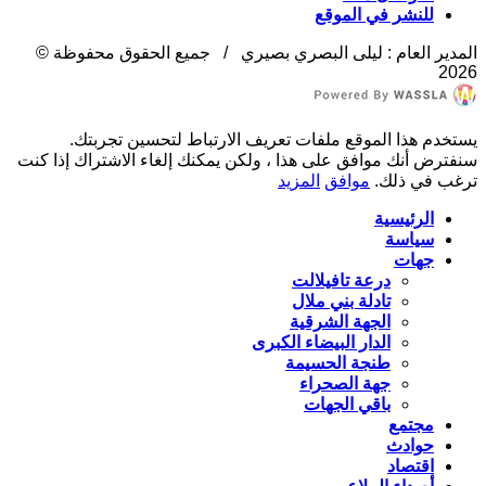
للنشر في الموقع
المدير العام : ليلى البصري بصيري / جميع الحقوق محفوظة ©
2026
يستخدم هذا الموقع ملفات تعريف الارتباط لتحسين تجربتك.
سنفترض أنك موافق على هذا ، ولكن يمكنك إلغاء الاشتراك إذا كنت
ترغب في ذلك.
موافق
المزيد
الرئيسية
سياسة
جهات
درعة تافيلالت
تادلة بني ملال
الجهة الشرقية
الدار البيضاء الكبرى
طنجة الحسيمة
جهة الصحراء
باقي الجهات
مجتمع
حوادث
اقتصاد