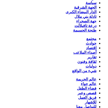
سياسة
الجهة الشرقية
الدار البيضاء الكبرى
تادلة بني ملال
جهة الصحراء
درعة تافيلالت
طنجة الحسيمة
مجتمع
حوادث
اقتصاد
أصداء الملاعب
تقارير
ثقافة وفنون
دوليات
شيء من الواقع
عالم الجريمة
عالم حواء
فضاء الطفل
قصص وعبر
فريق العمل
للإشهار
للتواصل معنا