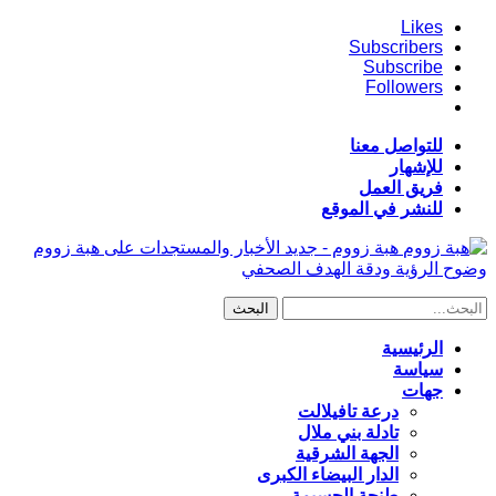
Likes
Subscribers
Subscribe
Followers
للتواصل معنا
للإشهار
فريق العمل
للنشر في الموقع
هبة زووم - جديد الأخبار والمستجدات على هبة زووم
وضوح الرؤية ودقة الهدف الصحفي
الرئيسية
سياسة
جهات
درعة تافيلالت
تادلة بني ملال
الجهة الشرقية
الدار البيضاء الكبرى
طنجة الحسيمة