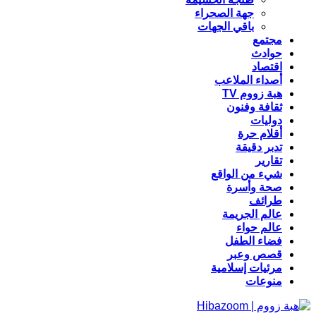
جهة الصحراء
باقي الجهات
مجتمع
حوادث
اقتصاد
أصداء الملاعب
هبة زووم TV
ثقافة وفنون
دوليات
أقلام حرة
تدبر دقيقة
تقارير
شيء من الواقع
صحة وأسرة
طرائف
عالم الجريمة
عالم حواء
فضاء الطفل
قصص وعبر
مرئيات إسلامية
منوعات