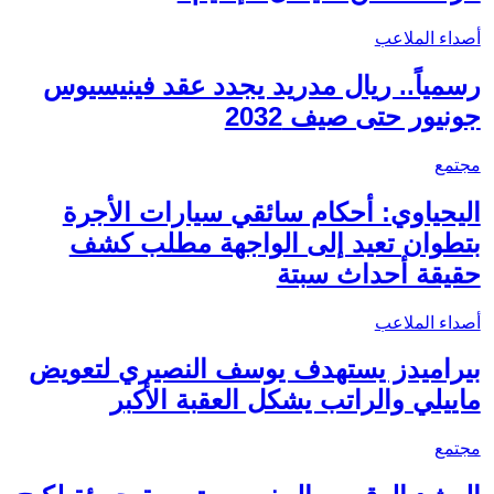
أصداء الملاعب
رسمياً.. ريال مدريد يجدد عقد فينيسيوس
جونيور حتى صيف 2032
مجتمع
اليحياوي: أحكام سائقي سيارات الأجرة
بتطوان تعيد إلى الواجهة مطلب كشف
حقيقة أحداث سبتة
أصداء الملاعب
بيراميدز يستهدف يوسف النصيري لتعويض
ماييلي والراتب يشكل العقبة الأكبر
مجتمع