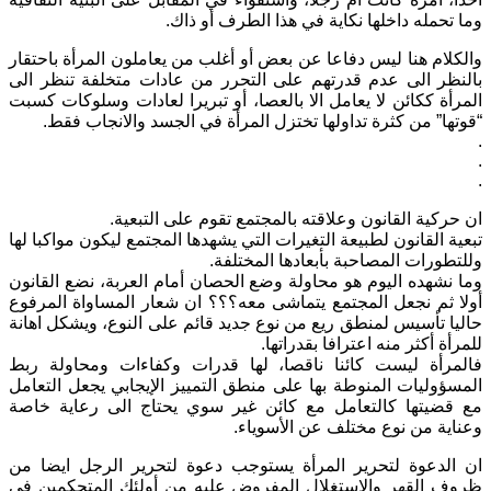
وما تحمله داخلها نكاية في هذا الطرف أو ذاك.
والكلام هنا ليس دفاعا عن بعض أو أغلب من يعاملون المرأة باحتقار
بالنظر الى عدم قدرتهم على التحرر من عادات متخلفة تنظر الى
المرأة ككائن لا يعامل الا بالعصا، أو تبريرا لعادات وسلوكات كسبت
“قوتها” من كثرة تداولها تختزل المرأة في الجسد والانجاب فقط.
.
.
.
ان حركية القانون وعلاقته بالمجتمع تقوم على التبعية.
تبعية القانون لطبيعة التغيرات التي يشهدها المجتمع ليكون مواكبا لها
وللتطورات المصاحبة بأبعادها المختلفة.
وما نشهده اليوم هو محاولة وضع الحصان أمام العربة، نضع القانون
أولا ثم نجعل المجتمع يتماشى معه؟؟؟ ان شعار المساواة المرفوع
حاليا تأسيس لمنطق ريع من نوع جديد قائم على النوع، ويشكل اهانة
للمرأة أكثر منه اعترافا بقدراتها.
فالمرأة ليست كائنا ناقصا، لها قدرات وكفاءات ومحاولة ربط
المسؤوليات المنوطة بها على منطق التمييز الإيجابي يجعل التعامل
مع قضيتها كالتعامل مع كائن غير سوي يحتاج الى رعاية خاصة
وعناية من نوع مختلف عن الأسوياء.
ان الدعوة لتحرير المرأة يستوجب دعوة لتحرير الرجل ايضا من
ظروف القهر والاستغلال المفروض عليه من أولئك المتحكمين في