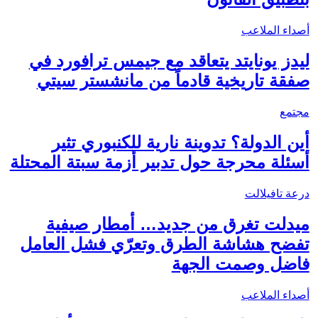
أصداء الملاعب
ليدز يونايتد يتعاقد مع جيمس ترافورد في
صفقة تاريخية قادماً من مانشستر سيتي
مجتمع
أين الدولة؟ تدوينة نارية للكنبوري تثير
أسئلة محرجة حول تدبير أزمة سبتة المحتلة
درعة تافيلالت
ميدلت تغرق من جديد… أمطار صيفية
تفضح هشاشة الطرق وتعرّي فشل العامل
فاضل وصمت الجهة
أصداء الملاعب