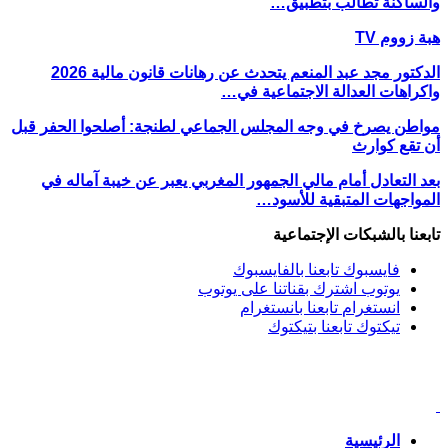
والساكنة تطالب بتطبيق…
هبة زووم TV
الدكتور مجد عبد المنعم يتحدث عن رهانات قانون مالية 2026
واكراهات العدالة الاجتماعية في…
مواطن يصرخ في وجه المجلس الجماعي لطنجة: أصلحوا الحفر قبل
أن تقع كوارث
بعد التعادل أمام مالي الجمهور المغربي يعبر عن خيبة آماله في
المواجهات المتبقية للأسود…
تابعنا بالشبكات الإجتماعية
فايسبوك
تابعنا بالفايسبوك
يوتوب
اشترك بقناتنا على يوتوب
انستغرام
تابعنا بانستغرام
تيكتوك
تابعنا بتيكتوك
الرئيسية