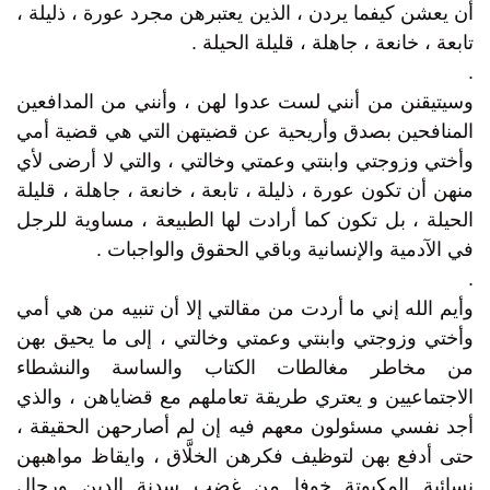
أن يعشن كيفما يردن ، الذين يعتبرهن مجرد عورة ، ذليلة ،
تابعة ، خانعة ، جاهلة ، قليلة الحيلة .
.
وسيتيقنن من أنني لست عدوا لهن ، وأنني من المدافعين
المنافحين بصدق وأريحية عن قضيتهن التي هي قضية أمي
وأختي وزوجتي وابنتي وعمتي وخالتي ، والتي لا أرضى لأي
منهن أن تكون عورة ، ذليلة ، تابعة ، خانعة ، جاهلة ، قليلة
الحيلة ، بل تكون كما أرادت لها الطبيعة ، مساوية للرجل
في الآدمية والإنسانية وباقي الحقوق والواجبات .
.
وأيم الله إني ما أردت من مقالتي إلا أن تنبيه من هي أمي
وأختي وزوجتي وابنتي وعمتي وخالتي ، إلى ما يحيق بهن
من مخاطر مغالطات الكتاب والساسة والنشطاء
الاجتماعيين و يعتري طريقة تعاملهم مع قضاياهن ، والذي
أجد نفسي مسئولون معهم فيه إن لم أصارحهن الحقيقة ،
حتى أدفع بهن لتوظيف فكرهن الخلَّاق ، وايقاظ مواهبهن
نسائية المكبوتة خوفا من غضب سدنة الدين ورجال