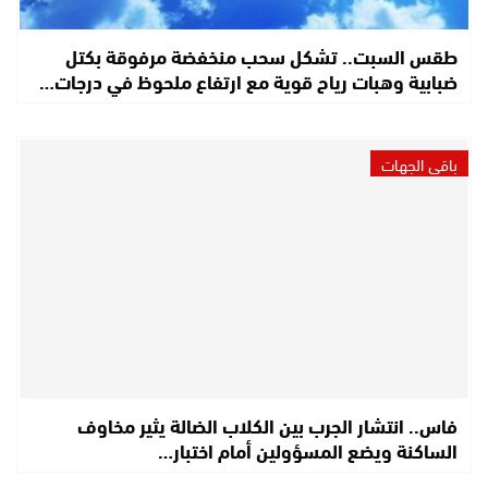
طقس السبت.. تشكل سحب منخفضة مرفوقة بكتل
ضبابية وهبات رياح قوية مع ارتفاع ملحوظ في درجات…
باقي الجهات
فاس.. انتشار الجرب بين الكلاب الضالة يثير مخاوف
الساكنة ويضع المسؤولين أمام اختبار…