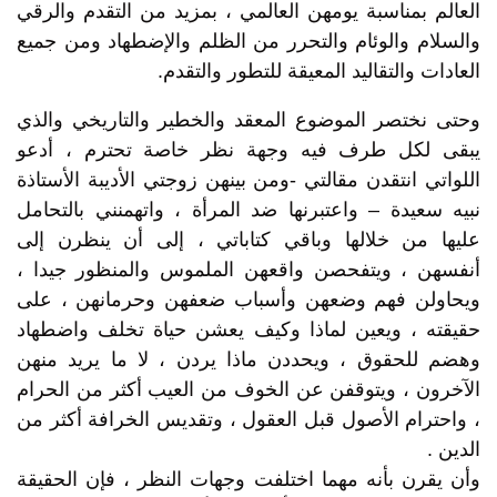
العالم بمناسبة يومهن العالمي ، بمزيد من التقدم والرقي
والسلام والوئام والتحرر من الظلم والإضطهاد ومن جميع
العادات والتقاليد المعيقة للتطور والتقدم.
وحتى نختصر الموضوع المعقد والخطير والتاريخي والذي
يبقى لكل طرف فيه وجهة نظر خاصة تحترم ، أدعو
اللواتي انتقدن مقالتي -ومن بينهن زوجتي الأديبة الأستاذة
نبيه سعيدة – واعتبرنها ضد المرأة ، واتهمنني بالتحامل
عليها من خلالها وباقي كتاباتي ، إلى أن ينظرن إلى
أنفسهن ، ويتفحصن واقعهن الملموس والمنظور جيدا ،
ويحاولن فهم وضعهن وأسباب ضعفهن وحرمانهن ، على
حقيقته ، ويعين لماذا وكيف يعشن حياة تخلف واضطهاد
وهضم للحقوق ، ويحددن ماذا يردن ، لا ما يريد منهن
الآخرون ، ويتوقفن عن الخوف من العيب أكثر من الحرام
، واحترام الأصول قبل العقول ، وتقديس الخرافة أكثر من
الدين .
وأن يقرن بأنه مهما اختلفت وجهات النظر ، فإن الحقيقة