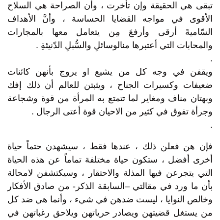
تبقى هي الحقيقة وإن تأخرت ، وأن الصراحة هي السلاح
الأقوى في مواجه القضايا الحساسة ، وأنَّ الأهداف
السّاميةَ أرقى وأرفعَ مِن يتعامل معها بالمجارات
والمحابات التي أعتبرها منالوسائلِ والسُّبلِ الدّنيئةِ .
.
ويقفن في وجه كل من يشيع او يروج بأنهن كائنات
ضعيفات وكسيرات الجناح ، ويثبتن للعالم أن ذلك إفك
وبهتان مناف ومغاير لما تتمتع به المرأة من قوة وشجاعة
وجرأة تفوق في كثير من الاحيان قوة أعتى الرجال .
.
فإن هن فعلن ذلك ، عندها فقط ، سيشهدن حتماً حياة
أخرى أفضل ، ستكون حياة مختلفة تماماً عن هذه الحياة
التي يتجرعن فيها المذلة والاحتقار ، وسيكتشفن لامحالة
بأن ما ورد في مقالتي –السابقة الذكر- من صادق الأفكار
وخالص النوايا ، ليست ضدهن في شيء ، وأنما هي ضد كل
من يستغل قضيتهن ويصادر حرياتهن ويلاحق رغباتهن في