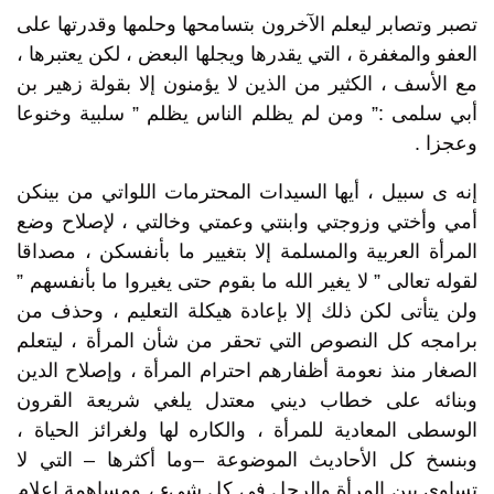
تصبر وتصابر ليعلم الآخرون بتسامحها وحلمها وقدرتها على
العفو والمغفرة ، التي يقدرها ويجلها البعض ، لكن يعتبرها ،
مع الأسف ، الكثير من الذين لا يؤمنون إلا بقولة زهير بن
أبي سلمى :” ومن لم يظلم الناس يظلم ” سلبية وخنوعا
وعجزا .
إنه ى سبيل ، أيها السيدات المحترمات اللواتي من بينكن
أمي وأختي وزوجتي وابنتي وعمتي وخالتي ، لإصلاح وضع
المرأة العربية والمسلمة إلا بتغيير ما بأنفسكن ، مصداقا
لقوله تعالى ” لا يغير الله ما بقوم حتى يغيروا ما بأنفسهم ”
ولن يتأتى لكن ذلك إلا بإعادة هيكلة التعليم ، وحذف من
برامجه كل النصوص التي تحقر من شأن المرأة ، ليتعلم
الصغار منذ نعومة أظفارهم احترام المرأة ، وإصلاح الدين
وبنائه على خطاب ديني معتدل يلغي شريعة القرون
الوسطى المعادية للمرأة ، والكاره لها ولغرائز الحياة ،
وبنسخ كل الأحاديث الموضوعة –وما أكثرها – التي لا
تساوي بين المرأة والرجل في كل شيء ، ومساهمة إعلام