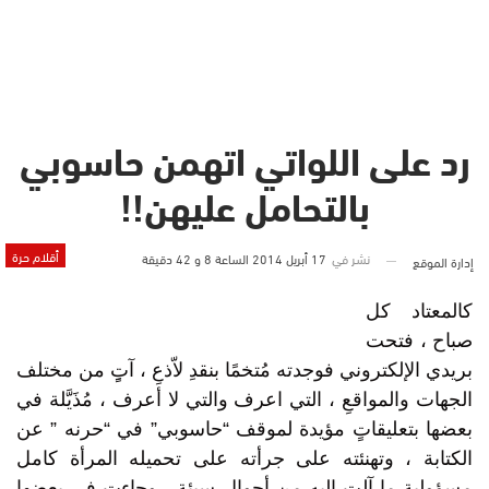
رد على اللواتي اتهمن حاسوبي
بالتحامل عليهن!!
أقلام حرة
نشر في
17 أبريل 2014 الساعة 8 و 42 دقيقة
إدارة الموقع
كالمعتاد كل
صباح ، فتحت
بريدي الإلكتروني فوجدته مُتخمًا بنقدِ لاّذعِ ، آتٍِ من مختلف
الجهات والمواقعِ ، التي اعرف والتي لا أعرف ، مُذَيَّلة في
بعضها بتعليقاتٍ مؤيدة لموقف “حاسوبي” في “حرنه ” عن
الكتابة ، وتهنئته على جرأته على تحميله المرأة كامل
مسؤولية ما آلت إليه من أحوال سيئة ، وجاءت في بعضها