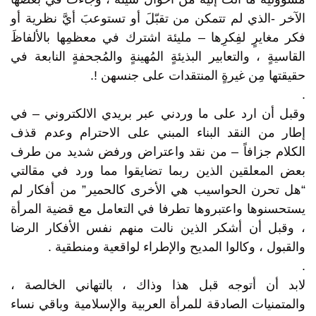
الآخر -الذي لم تتمكن من تقبّلَ أو تستوعبَ أيَّ نظرية أو
فكر مغايرٍ لفِكرِها – مليئة اشترك في معظمِها بالألفاظَ
القاسيةٍ ، والتعابير البذيئةٍ المُهينةٍ والمُجحفةٍ النابعة في
حقيقتها مِن غيرةٍ المنتقدات على جنسهن !.
.
وقبل أن ارد على ما وردني عبر بريدي الالكتروني – في
إطار من النقد البناء المبني على الاحترام وعدم قذف
الكلام جزافاً – من نقد واعتراض ورفض شديد من طرف
بعض المعلقين الذين ربما تضايقوا مما ورد في مقالتي
“هل تحرن الحواسيب هي الأخرى كالحمير” من أفكار لم
يستحسنوها واعتبروها تطرفا في التعامل مع قضية المرأة
، وقبل أن أشكر الذين نالت منهم نفس الأفكار الرضا
والقبول ، وكالوا المديح والإطراء لواقعية ومنطقية .
.
لابد أن أتوجه قبل هذا وذاك ، بالتهاني الخالصة ،
والمتمنيات الصادقة للمرأة العربية والإسلامية وباقي نساء