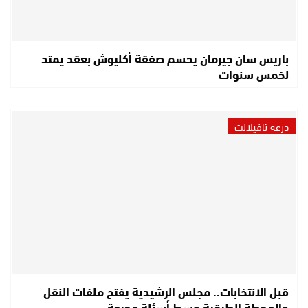
باريس سان جيرمان يحسم صفقة أكليوش بعقد يمتد
لخمس سنوات
درعة تافيلالت
قبل الانتخابات.. مجلس الرشيدية يفتح ملفات النقل
والمحطة الطرقية وسط أسئلة محرجة