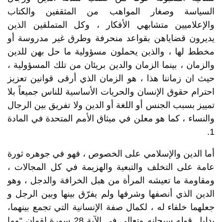
السياسة وصغار المواهب من المثقفين والكتاب
والإعلاميين متشابهي الأفكار ، وكل المتملقين الذين
يديرون قضاياهن بقواعد منحرفة وطرق غير مدروسة أو
مخطط لها ، والذين يحملون مسؤولية ما حل بهن للدين
والزمان ، بينما الزمان والدين بريئان من تلك المسؤولية ،
حيث ان زماننا هذا ، هو الزمان الذي أرقى قوانين تعزيز
احترام حقوق الإنسان والحريات الأساسية للناس جميعاً بلا
تمييز بسبب الجنس أو اللغة أو الدين ولا تفريق بين الرجال
والنساء ، كما هو معلن في ميثاق الأمم المتحدة في المادة
1.
أما الدين والإسلامي على الخصوص ، فهو في جوهره ثورة
عامة على التخلف والتبعية والهزيمة في كل المجالات ،
ومقاومة ما تعيشه المرأة من هبل الخرافة والدجل ، وهو
الدين الذي أنصفها وشرفها ولم يفرّق بينها وبين الرجل و
جعلهما خلفاء له ، لكمال صفة الإنسانية التي تجمع بينهما،
بدليل قوله سبحانه وتعالي في الآية 28 سورة لقمان “وما