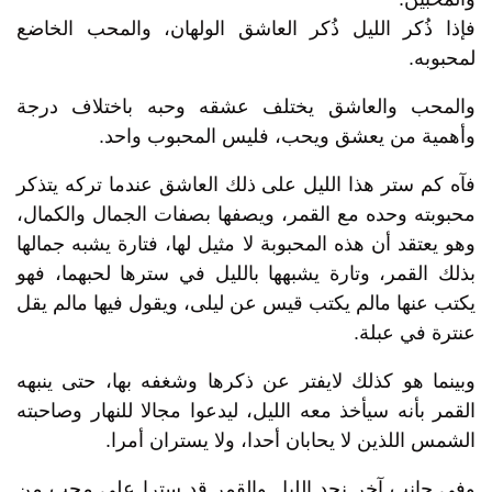
فإذا ذُكر الليل ذُكر العاشق الولهان، والمحب الخاضع
لمحبوبه.
والمحب والعاشق يختلف عشقه وحبه باختلاف درجة
وأهمية من يعشق ويحب، فليس المحبوب واحد.
فآه كم ستر هذا الليل على ذلك العاشق عندما تركه يتذكر
محبوبته وحده مع القمر، ويصفها بصفات الجمال والكمال،
وهو يعتقد أن هذه المحبوبة لا مثيل لها، فتارة يشبه جمالها
بذلك القمر، وتارة يشبهها بالليل في سترها لحبهما، فهو
يكتب عنها مالم يكتب قيس عن ليلى، ويقول فيها مالم يقل
عنترة في عبلة.
وبينما هو كذلك لايفتر عن ذكرها وشغفه بها، حتى ينبهه
القمر بأنه سيأخذ معه الليل، ليدعوا مجالا للنهار وصاحبته
الشمس اللذين لا يحابان أحدا، ولا يستران أمرا.
وفي جانب آخر نجد الليل والقمر قد سترا على محب من