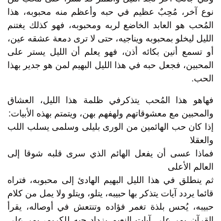
نوع آخر، مُحِبٌ عظيم في حبه وأعظم منه محبوبه، هذا
المُحب هو العابد الخاضع لربه ومحبوبه، فهو كذلك يغتنم
الليل ليخلو بمحبوبه ويناجيه، حتى لا ترى دمعة عشقه عين،
أو تسمع أنين بكائه أذن، فهو يعلم أن الليل يستر على
المحبين، فجعل حبه في هذا الليل البهيم لمن هو جدير بهذا
الحب.
فهاهو هذا المُحب يتذكرفي ظلمة هذا الليل، العشاق
والمحبين مع معشوقاتهم ولهفهم بهن، ويتمتم بهذه الأبيات:
إذا كان حب الهائمين من الورى بليلى وسلمى يسلب اللب
والعقلا
فماذا عسى أن يفعل الهائم الذي سرى قلبه شوقا إلى
العالم الأعلى
ثم ينطلق في هذا الليل البهيم الهادئ إلى محبوبه، فتراه
قائما يردد آيات يتذكر بها حبيبه، يتلو، ويتلو ولا يمل من كلام
حبيبه، يُحس بلذة تغمر فؤاده وتنتعش في أوصاله، يقرأ
القرآن يمر على آيات النعيم يزداد حبه للكريم، يمر على