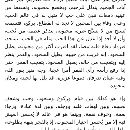
آيات الجحيم يتذلل للرحيم، ويخضع لمحبوبه، وتسقط من
عينيه دمعات تنبئ على حب لا مثيل له في عالم الحب،
وعلى وفاء بين المحبين لا تجد له انقطاع، يركع، فتسمعه
يُسبح من لا يسبَّح غيره، محبوبه، يتذكر عظمة من يُحب،
وأن لا أحد إذا عدل عن هذا الحب مثله في الحب، يسجد،
فتزداد دقاة قلبه نبضا، لقد اقترب أكثر من محبوبه، يطيل
السجود، إنه قريب من حبيبه، يطيل السجود، والقمر ينظر
إليه ويتعجب من حاله، يطيل السجود، يتعجب القمر، حتى
إذا رفع رأسه رأى القمر أمرا عجبا، وجه منير بنور الله،
وفيه عينان تذرفان دموعا غزيرة، قد بلل بها لحيته ومكان
سجوده.
وإذ هو كذلك بين قيام وركوع وسجود، وحب وشغف
بحبيبه، وبين لهفات قلبه ووجله، وبين لذة عبادة، ورجاء
نعمة، وخوف نقمة، وبينما هو في عالم لا يُحسن العيش
فيه إلا من يُحسن اختيار المحبوب، إذ بالفجر ينبهه بطلوعه،
وإذا بالقمر يستأذنه ليغادر مع صديقه الليل.