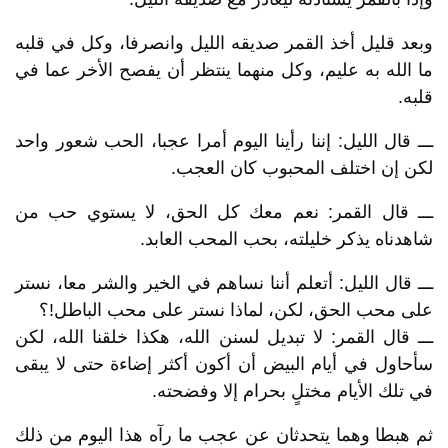
وبعد قليل أخذ القمر صديقه الليل وانصرفا، وكل في قلبه
ما الله به عليم، وكل منهما ينتظر أن يفصح الأخر عما في
قلبه.
ـــ قال الليل: إننا رأينا اليوم أمرا عجبا، الحب شعور واحد
لكن إن اختلف المحبوب كان العجب.
ـــ قال القمر: نعم معك كل الحق، لا يستوي حب من
شاهدناه يذكر خليلته، بحب المحب العابد.
ـــ قال الليل: أتعلم أننا نساهم في الخير والشر معا، نستر
على محب الحق، لكن، لماذا نستر على محب الباطل!؟
ـــ قال القمر: لا تبديل لسنن الله، هكذا خلقنا الله، لكن
سأحاول في أيام البيض أن أكون أكثر إضاءة حتى لا يبقى
في تلك الأيام مختلٍ بحرام إلا وفضحته.
ثم هبطا وهما يتحدثان عن عجب ما رآه هذا اليوم من ذلك