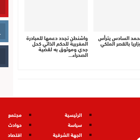
حمد السادس يترأس
واشنطن تجدد دعمها للمبادرة
اريا بالقصر الملكي
المغربية للحكم الذاتي كحل
جدي وموثوق به لقضية
الصحراء…
الرئيسية
مجتمع
سياسة
حوادث
الجهة الشرقية
اقتصاد