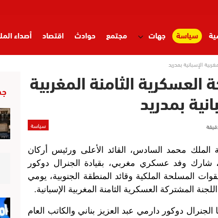
ية
سياسة
جهات
مجتمع
حوادث
اقتصاد
أصداء المل
غربية الإسبانية بمدريد
ة العسكرية الثامنة المغربية
جد
انية بمدريد
سياسة
لة الملك محمد السادس، القائد الأعلى ورئيس أركان
، شارك وفد عسكري مغربي، بقيادة الجنرال دوكور
لقوات المسلحة الملكية وقائد المنطقة الجنوبية، يومي
لجنرال دوكور دارمي عبد العزيز بناني والكاتب العام