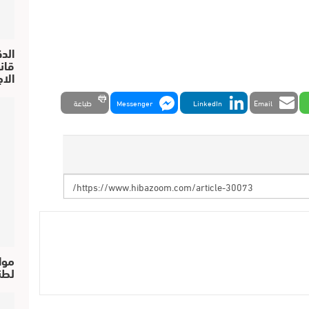
الد
الا
Email
LinkedIn
Messenger
طباعة
موا
لطن