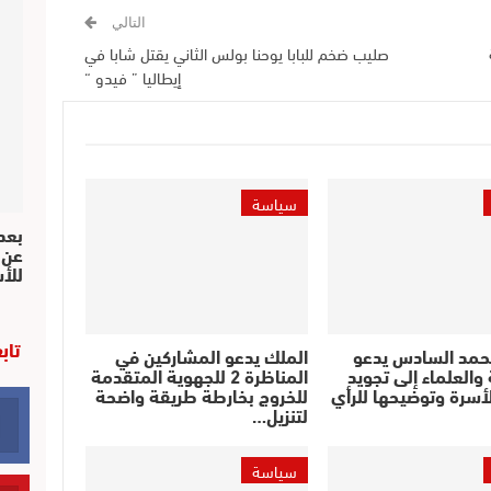
التالي
صليب ضخم للبابا يوحنا بولس الثاني يقتل شابا في
إيطاليا ” فيدو “
سياسة
بعد 
عن 
للأ
تاب
حمد السادس يدعو
الملك يدعو المشاركين في
والعلماء إلى تجويد
المناظرة 2 للجهوية المتقدمة
أسرة وتوضيحها للرأي
للخروج بخارطة طريقة واضحة
لتنزيل…
سياسة