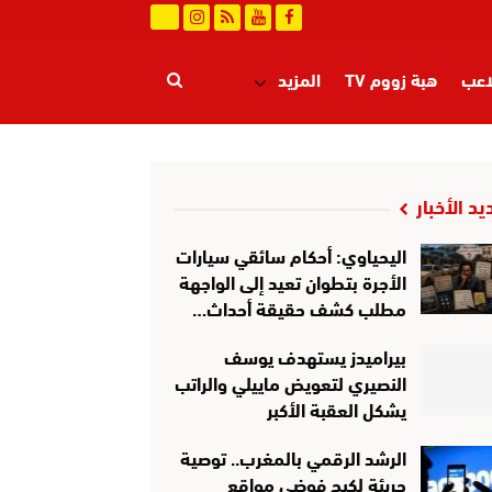
اعب
هبة زووم TV
المزيد
يد الأخبار
اليحياوي: أحكام سائقي سيارات
الأجرة بتطوان تعيد إلى الواجهة
مطلب كشف حقيقة أحداث…
بيراميدز يستهدف يوسف
النصيري لتعويض ماييلي والراتب
يشكل العقبة الأكبر
الرشد الرقمي بالمغرب.. توصية
جريئة لكبح فوضى مواقع