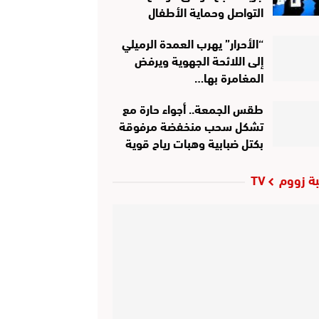
التواصل وحماية الأطفال
“الأحرار” يهرب العمدة الرميلي
إلى اللائحة الجهوية ويرفض
المغامرة بها…
طقس الجمعة.. أجواء حارة مع
تشكل سحب منخفضة مرفوقة
بكتل ضبابية وهبات رياح قوية
ة زووم TV