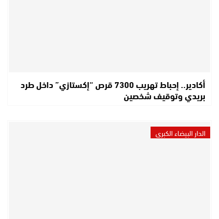
أكادير.. إحباط تهريب 7300 قرص “إكستازي” داخل طرد
بريدي وتوقيف شخصين
الدار البيضاء الكبرى