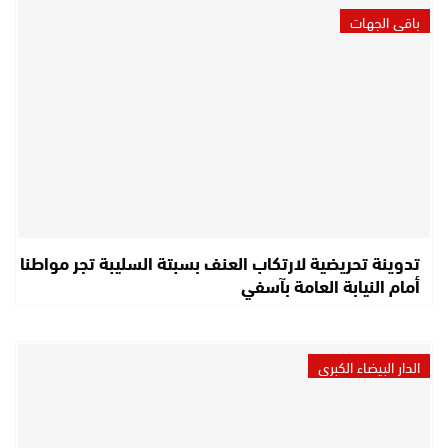
باقي الجهات
تدوينة تحريضية لارتكاب العنف بسبتة السليبة تجر مواطنا
أمام النيابة العامة بآسفي
الدار البيضاء الكبرى