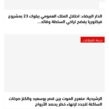
الدار البيضاء: احتلال الملك العمومي ببلوك 23 بمشروع
فيكتوريا يفضح تراخي السلطة وقائد…
درعة تافيلالت
الرشيدية: منعرج الموت بين قصر بوسعيد والكنز صرخات
الساكنة تتجدد لإنهاء خطر يحصد الأرواح