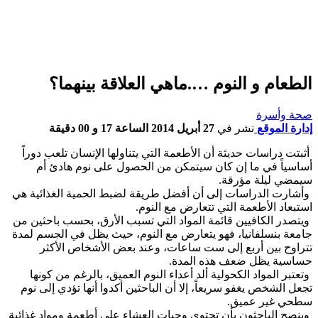
الطعام و النوم ….ماهي العلاقة بينهما؟
صحة وأسرة
إدارة الموقع
نشر في
27 أبريل 2014 الساعة 17 و 00 دقيقة
أثبتت دراسات حديثة أن الأطعمة التي يتناولها الإنسان تلعب دوراً
أساسياً في ما إن كان سيتمكن من الحصول على نوم هادئ أم
سيمضي ليلة مؤرقة.
وأشارت الدراسات إلى أن أفضل طريقة لضبط الحمية الغذائية هي
استبعاد الأطعمة التي تتعارض مع النوم.
ويتصدر الكافيين قائمة المواد التي تسبب الأرق، بحسب باحثين من
جامعة بنسلفانيا، فهو يتعارض مع النوم، حيث يظل في الجسم لمدة
تتراوح بين أربع إلى ست ساعات، وعند بعض الأشخاص الأكثر
حساسية يظل ضعف هذه المدة.
وتعتبر المواد الكحولية ألد أعداء النوم العميق، بالرغم من كونها
تجعل الشخص يغفو سريعاً، إلا أن الباحثين أكدوا أنها تؤدي إلى نوم
سطحي غير عميق.
وينصح الباحثون بأن تحتوي وجبات العشاء على أطعمة ومواد غذائية