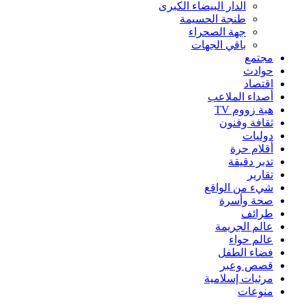
الدار البيضاء الكبرى
طنجة الحسيمة
جهة الصحراء
باقي الجهات
مجتمع
حوادث
اقتصاد
أصداء الملاعب
هبة زووم TV
ثقافة وفنون
دوليات
أقلام حرة
تدبر دقيقة
تقارير
شيء من الواقع
صحة وأسرة
طرائف
عالم الجريمة
عالم حواء
فضاء الطفل
قصص وعبر
مرئيات إسلامية
منوعات