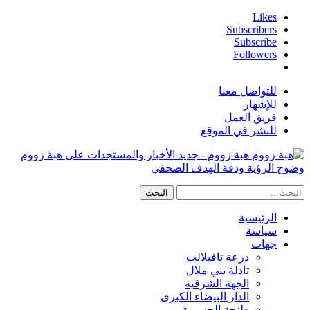
Likes
Subscribers
Subscribe
Followers
للتواصل معنا
للإشهار
فريق العمل
للنشر في الموقع
هبة زووم - جديد الأخبار والمستجدات على هبة زووم
وضوح الرؤية ودقة الهدف الصحفي
الرئيسية
سياسة
جهات
درعة تافيلالت
تادلة بني ملال
الجهة الشرقية
الدار البيضاء الكبرى
طنجة الحسيمة