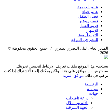
عالم الجريمة
عالم حواء
فضاء الطفل
قصص وعبر
فريق العمل
للإشهار
للتواصل معنا
للنشر في الموقع
المدير العام : ليلى البصري بصيري / جميع الحقوق محفوظة ©
2026
يستخدم هذا الموقع ملفات تعريف الارتباط لتحسين تجربتك.
سنفترض أنك موافق على هذا ، ولكن يمكنك إلغاء الاشتراك إذا كنت
ترغب في ذلك.
موافق
المزيد
الرئيسية
سياسة
جهات
درعة تافيلالت
تادلة بني ملال
الجهة الشرقية