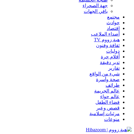
جهة الصحراء
باقي الجهات
مجتمع
حوادث
اقتصاد
أصداء الملاعب
هبة زووم TV
ثقافة وفنون
دوليات
أقلام حرة
تدبر دقيقة
تقارير
شيء من الواقع
صحة وأسرة
طرائف
عالم الجريمة
عالم حواء
فضاء الطفل
قصص وعبر
مرئيات إسلامية
منوعات