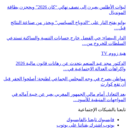
لبؤات الأطلس يعبرن إلى نصف نهائي “كان 2026” ويحجزن بطاقة
المونديال
بوانو يفتح النار على “الدوباج السياسي” ويحذر من صناعة النتائج
قبل…
الدار البيضاء: حي الفضل خارج حسابات التنمية والساكنة تستدعي
السلطات للخروج من…
هبة زووم TV
الدكتور مجد عبد المنعم يتحدث عن رهانات قانون مالية 2026
واكراهات العدالة الاجتماعية في…
مواطن يصرخ في وجه المجلس الجماعي لطنجة: أصلحوا الحفر قبل
أن تقع كوارث
بعد التعادل أمام مالي الجمهور المغربي يعبر عن خيبة آماله في
المواجهات المتبقية للأسود…
تابعنا بالشبكات الإجتماعية
فايسبوك
تابعنا بالفايسبوك
يوتوب
اشترك بقناتنا على يوتوب