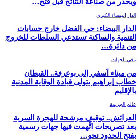
ويحذر من صناعة النتائج قبل فتح…
الدار البيضاء الكبرى
الدار البيضاء: حي الفضل خارج حسابات
التنمية والساكنة تستدعي السلطات للخروج
من دائرة…
باقي الجهات
من ميناء آسفي إلى بوعرفة.. القبطان
خطاب إبراهيم يتولى قيادة الوقاية المدنية
بالإقليم
عالم الجريمة
العرائش.. توقيف مرشحة للهجرة السرية
بعد تصريحات اتُّهمت فيها جهات رسمية
بفتح الحدود نحو…