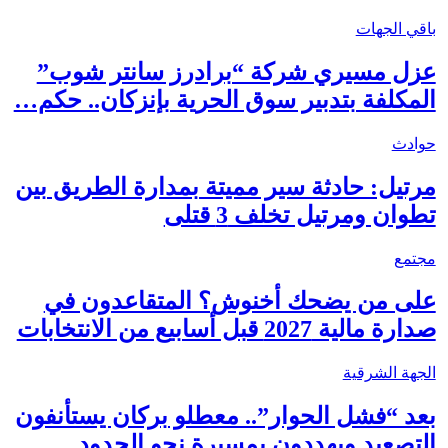
باقي الجهات
عزل مسيري شركة “برادرز سانتر شوب”
المكلفة بتدبير سوق الحرية بإنزكان.. حكم…
حوادث
مرتيل: حادثة سير مميتة بمدارة الطريق بين
تطوان ومرتيل تخلف 3 قتلى
مجتمع
على من يضحك أخنوش؟ المتقاعدون في
صدارة مالية 2027 قبل أسابيع من الانتخابات
الجهة الشرقية
بعد “فشل الحوار”.. معطلو بركان يستأنفون
التصعيد ويهددون بمسيرة نحو الحدود…