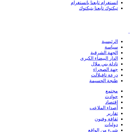
انستغرام
تابعنا بانستغرام
تيكتوك
تابعنا بتيكتوك
الرئيسية
سياسة
الجهة الشرقية
الدار البيضاء الكبرى
تادلة بني ملال
جهة الصحراء
درعة تافيلالت
طنجة الحسيمة
مجتمع
حوادث
اقتصاد
أصداء الملاعب
تقارير
ثقافة وفنون
دوليات
شيء من الواقع