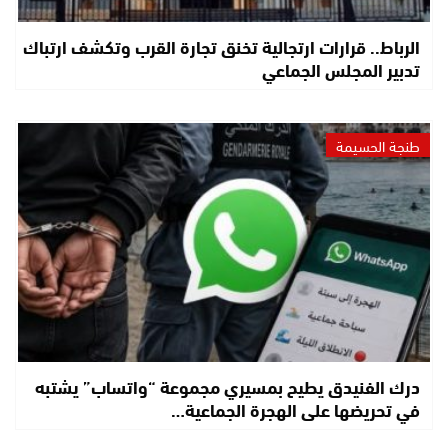
الرباط.. قرارات ارتجالية تخنق تجارة القرب وتكشف ارتباك
تدبير المجلس الجماعي
طنجة الحسيمة
درك الفنيدق يطيح بمسيري مجموعة “واتساب” يشتبه
في تحريضها على الهجرة الجماعية…