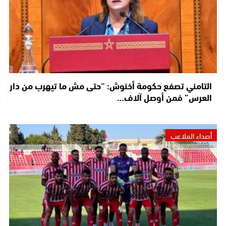
التامني تصفع حكومة أخنوش: “حتى مش ما تيهرب من دار
العرس” فمن أوصل آلاف…
أصداء الملاعب