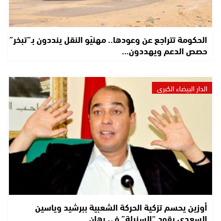
الحكومة تتراجع عن وعودها.. مهنيّو النقل ينددون بـ”تبخر”
حصص الدعم ويهددون…
الدار البيضاء الكبرى
أوزين يحسم تزكية الحركة الشعبية ببرشيد وياسين
السعدي يقود “السنبلة” في رهان…