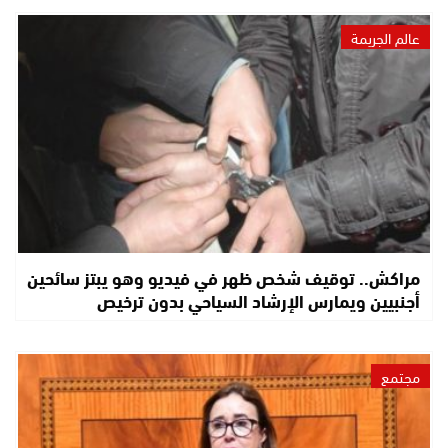
عالم الجريمة
مراكش.. توقيف شخص ظهر في فيديو وهو يبتز سائحين
أجنبيين ويمارس الإرشاد السياحي بدون ترخيص
مجتمع