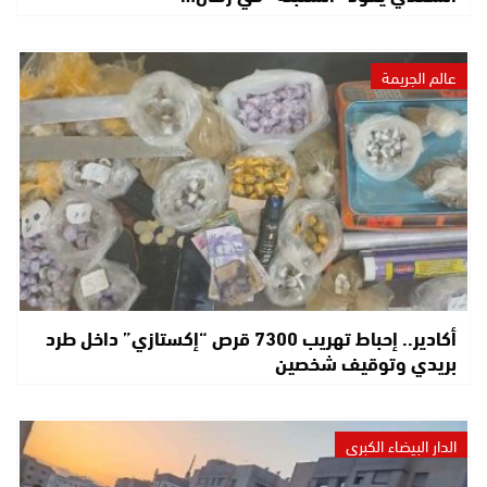
عالم الجريمة
أكادير.. إحباط تهريب 7300 قرص “إكستازي” داخل طرد
بريدي وتوقيف شخصين
الدار البيضاء الكبرى