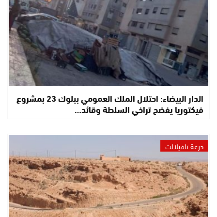
الدار البيضاء: احتلال الملك العمومي ببلوك 23 بمشروع
فيكتوريا يفضح تراخي السلطة وقائد…
درعة تافيلالت