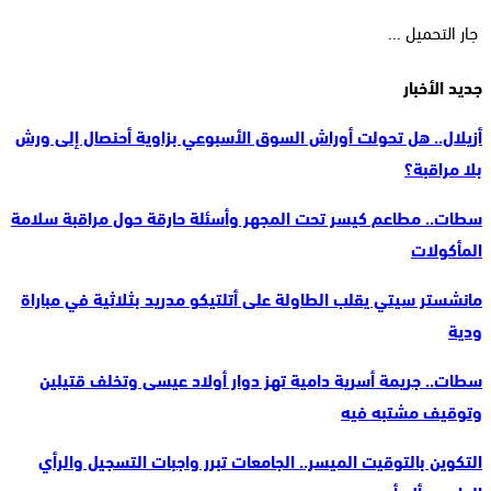
جار التحميل ...
جديد الأخبار
أزيلال.. هل تحولت أوراش السوق الأسبوعي بزاوية أحنصال إلى ورش
بلا مراقبة؟
سطات.. مطاعم كيسر تحت المجهر وأسئلة حارقة حول مراقبة سلامة
المأكولات
مانشستر سيتي يقلب الطاولة على أتلتيكو مدريد بثلاثية في مباراة
ودية
سطات.. جريمة أسرية دامية تهز دوار أولاد عيسى وتخلف قتيلين
وتوقيف مشتبه فيه
التكوين بالتوقيت الميسر.. الجامعات تبرر واجبات التسجيل والرأي