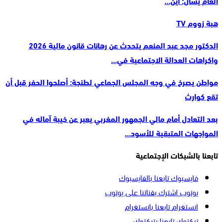
العام يسأل: أين…
هبة زووم TV
الدكتور مجد عبد المنعم يتحدث عن رهانات قانون مالية 2026
واكراهات العدالة الاجتماعية في…
مواطن يصرخ في وجه المجلس الجماعي لطنجة: أصلحوا الحفر قبل أن
تقع كوارث
بعد التعادل أمام مالي الجمهور المغربي يعبر عن خيبة آماله في
المواجهات المتبقية للأسود…
تابعنا بالشبكات الإجتماعية
فايسبوك
تابعنا بالفايسبوك
يوتوب
اشترك بقناتنا على يوتوب
انستغرام
تابعنا بانستغرام
تيكتوك
تابعنا بتيكتوك