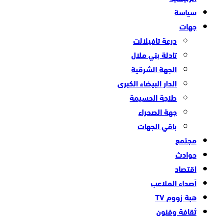
سياسة
جهات
درعة تافيلالت
تادلة بني ملال
الجهة الشرقية
الدار البيضاء الكبرى
طنجة الحسيمة
جهة الصحراء
باقي الجهات
مجتمع
حوادث
اقتصاد
أصداء الملاعب
هبة زووم TV
ثقافة وفنون