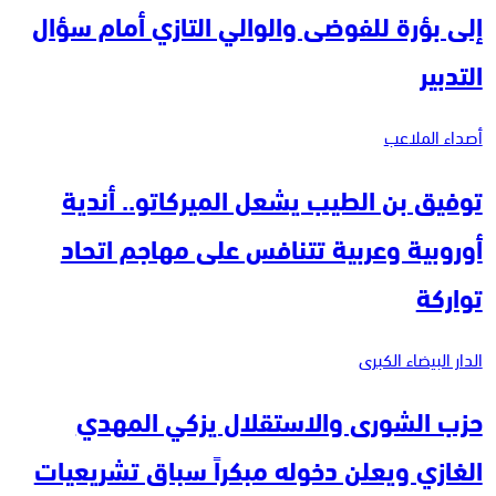
إلى بؤرة للفوضى والوالي التازي أمام سؤال
التدبير
أصداء الملاعب
توفيق بن الطيب يشعل الميركاتو.. أندية
أوروبية وعربية تتنافس على مهاجم اتحاد
تواركة
الدار البيضاء الكبرى
حزب الشورى والاستقلال يزكي المهدي
الغازي ويعلن دخوله مبكراً سباق تشريعيات