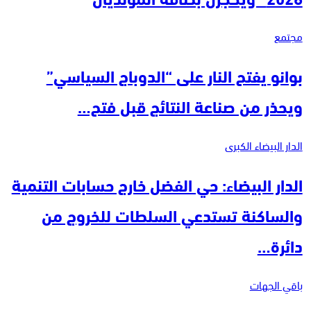
مجتمع
بوانو يفتح النار على “الدوباج السياسي”
ويحذر من صناعة النتائج قبل فتح…
الدار البيضاء الكبرى
الدار البيضاء: حي الفضل خارج حسابات التنمية
والساكنة تستدعي السلطات للخروج من
دائرة…
باقي الجهات