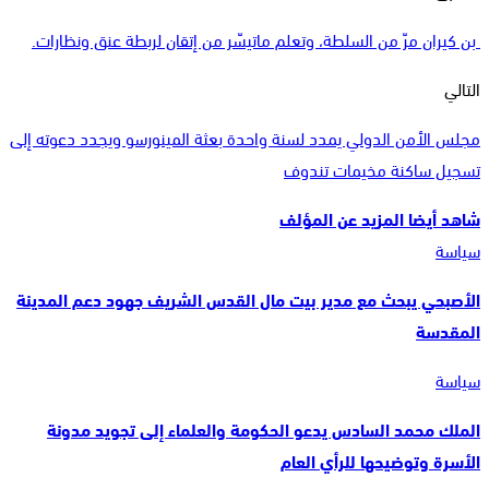
بن كيران مرّ من السلطة، وتعلم ماتيسّر من إتقان لربطة عنق ونظارات.
التالي
مجلس الأمن الدولي يمدد لسنة واحدة بعثة المينورسو ويجدد دعوته إلى
تسجيل ساكنة مخيمات تندوف
شاهد أيضا
المزيد عن المؤلف
سياسة
الأصبحي يبحث مع مدير بيت مال القدس الشريف جهود دعم المدينة
المقدسة
سياسة
الملك محمد السادس يدعو الحكومة والعلماء إلى تجويد مدونة
الأسرة وتوضيحها للرأي العام