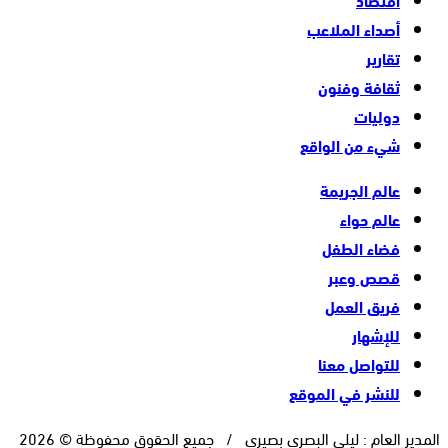
أصداء الملاعب
تقارير
ثقافة وفنون
دوليات
شيء من الواقع
عالم الجريمة
عالم حواء
فضاء الطفل
قصص وعبر
فريق العمل
للإشهار
للتواصل معنا
للنشر في الموقع
المدير العام : ليلى البصري بصيري / جميع الحقوق محفوظة © 2026