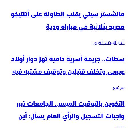
مانشستر سيتي يقلب الطاولة على أتلتيكو
مدريد بثلاثية في مباراة ودية
الدار البيضاء الكبرى
سطات.. جريمة أسرية دامية تهز دوار أولاد
عيسى وتخلف قتيلين وتوقيف مشتبه فيه
مجتمع
التكوين بالتوقيت الميسر.. الجامعات تبرر
واجبات التسجيل والرأي العام يسأل: أين
تنتهي…