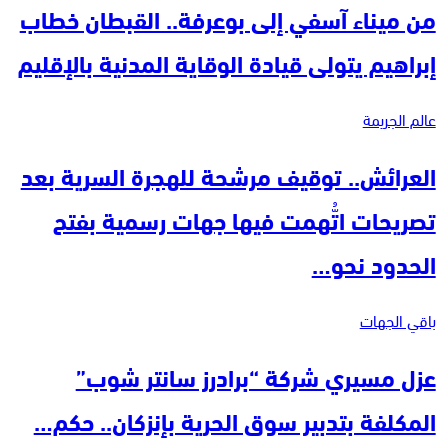
من ميناء آسفي إلى بوعرفة.. القبطان خطاب
إبراهيم يتولى قيادة الوقاية المدنية بالإقليم
عالم الجريمة
العرائش.. توقيف مرشحة للهجرة السرية بعد
تصريحات اتُّهمت فيها جهات رسمية بفتح
الحدود نحو…
باقي الجهات
عزل مسيري شركة “برادرز سانتر شوب”
المكلفة بتدبير سوق الحرية بإنزكان.. حكم…