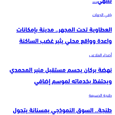
باقي الجهات
العطاوية تحت المجهر.. مدينة بإمكانات
واعدة وواقع محلي يثير غضب الساكنة
أصداء الملاعب
نهضة بركان يحسم مستقبل منير المحمدي
ويحتفظ بخدماته لموسم إضافي
طنجة الحسيمة
طنجة.. السوق النموذجي بمسنانة يتحول