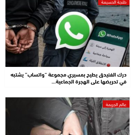
طنجة الحسيمة
درك الفنيدق يطيح بمسيري مجموعة “واتساب” يشتبه
في تحريضها على الهجرة الجماعية…
عالم الجريمة