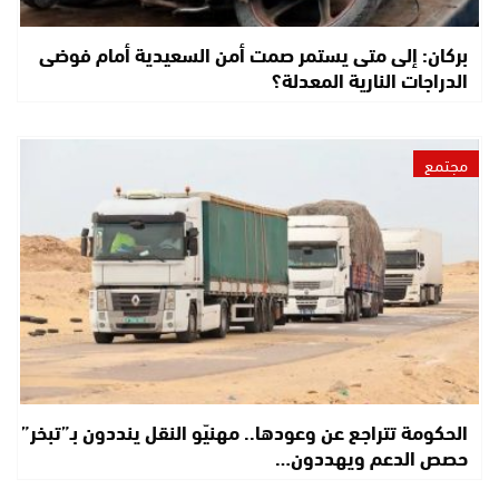
بركان: إلى متى يستمر صمت أمن السعيدية أمام فوضى
الدراجات النارية المعدلة؟
مجتمع
الحكومة تتراجع عن وعودها.. مهنيّو النقل ينددون بـ”تبخر”
حصص الدعم ويهددون…