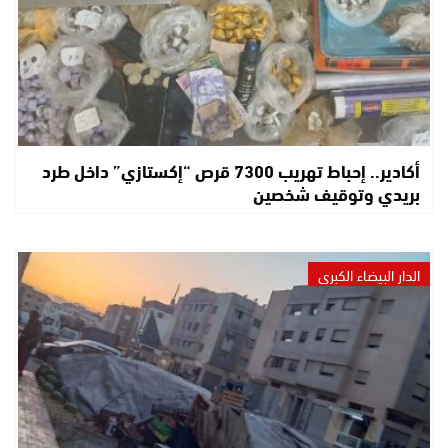
أكادير.. إحباط تهريب 7300 قرص “إكستازي” داخل طرد
بريدي وتوقيف شخصين
الدار البيضاء الكبرى