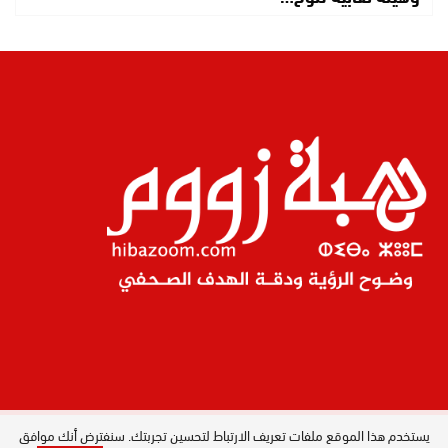
يستخدم هذا الموقع ملفات تعريف الارتباط لتحسين تجربتك. سنفترض أنك موافق
المدير العام : ليلى البصري بصيري / جميع