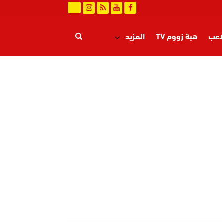
اعب
هبة زووم TV
المزيد