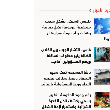
يد الأخبار
طقس السبت.. تشكل سحب
منخفضة مرفوقة بكتل ضبابية
وهبات رياح قوية مع ارتفاع
وظ…
فاس.. انتشار الجرب بين الكلاب
الضالة يثير مخاوف الساكنة
ويضع المسؤولين أمام…
باشا الحسيمة تحت مجهر
الانتقاد وسط مطالب بتقييم
الأداء وربط المسؤولية بالنتائج
رغم وعود الحكومة.. تقرير
رسمي يكشف تآكل القدرة
الشرائية واستمرار أزمة الشغل