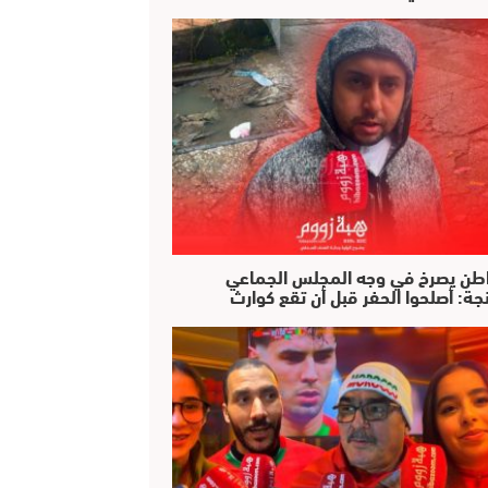
طن يصرخ في وجه المجلس الجماعي
جة: أصلحوا الحفر قبل أن تقع كوارث