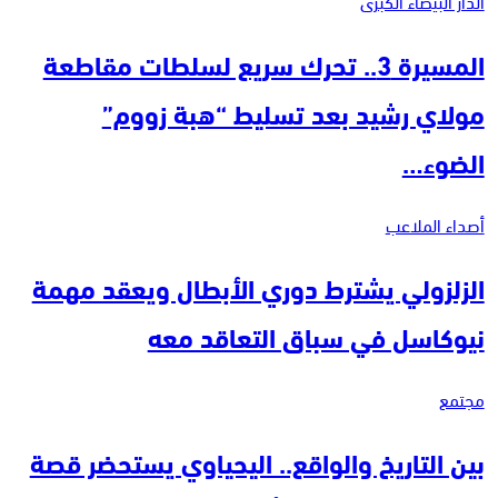
الدار البيضاء الكبرى
المسيرة 3.. تحرك سريع لسلطات مقاطعة
مولاي رشيد بعد تسليط “هبة زووم”
الضوء…
أصداء الملاعب
الزلزولي يشترط دوري الأبطال ويعقد مهمة
نيوكاسل في سباق التعاقد معه
مجتمع
بين التاريخ والواقع.. اليحياوي يستحضر قصة