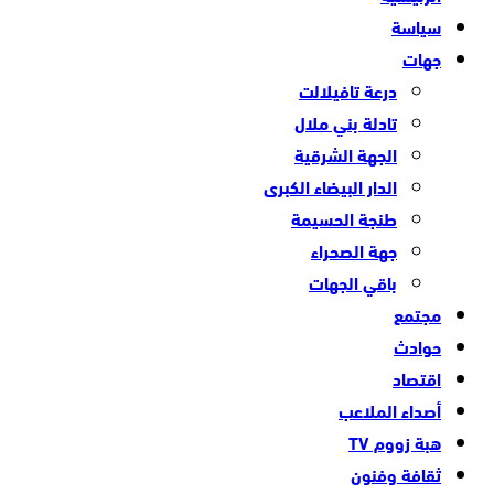
سياسة
جهات
درعة تافيلالت
تادلة بني ملال
الجهة الشرقية
الدار البيضاء الكبرى
طنجة الحسيمة
جهة الصحراء
باقي الجهات
مجتمع
حوادث
اقتصاد
أصداء الملاعب
هبة زووم TV
ثقافة وفنون