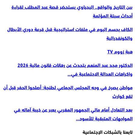
بين التاريخ والواقع.. اليحياوي يستحضر قصة عبد المطلب لقراءة
أحداث سبتة المؤلمة
الكاف يحسم اليوم في ملفات استراتيجية قبل قرعة دوري الأبطال
والكونفدرالية
هبة زووم TV
الدكتور مجد عبد المنعم يتحدث عن رهانات قانون مالية 2026
واكراهات العدالة الاجتماعية في…
مواطن يصرخ في وجه المجلس الجماعي لطنجة: أصلحوا الحفر قبل أن
تقع كوارث
بعد التعادل أمام مالي الجمهور المغربي يعبر عن خيبة آماله في
المواجهات المتبقية للأسود…
تابعنا بالشبكات الإجتماعية