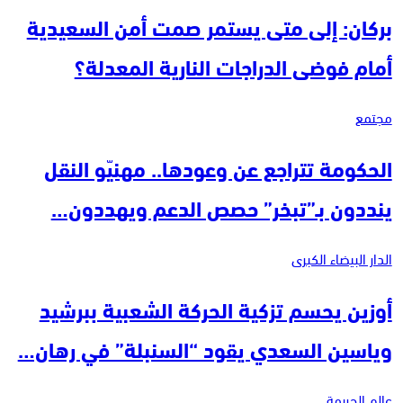
بركان: إلى متى يستمر صمت أمن السعيدية
أمام فوضى الدراجات النارية المعدلة؟
مجتمع
الحكومة تتراجع عن وعودها.. مهنيّو النقل
ينددون بـ”تبخر” حصص الدعم ويهددون…
الدار البيضاء الكبرى
أوزين يحسم تزكية الحركة الشعبية ببرشيد
وياسين السعدي يقود “السنبلة” في رهان…
عالم الجريمة