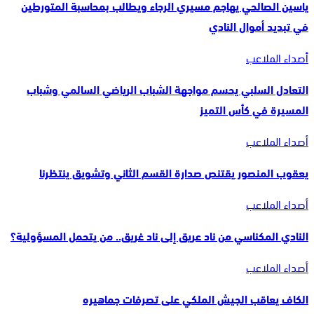
ياسين الصالحي يهاجم مسيري الرجاء ويطالب بمحاسبة المتورطين
في تبديد أموال النادي
أصداء الملاعب
التعادل السلبي يحسم مواجهة الشباب الرياضي السالمي وشباب
المسيرة في كأس التميز
أصداء الملاعب
يعقوب المنصور يقتنص صدارة القسم الثاني وتشويق ينتظرنا
أصداء الملاعب
النادي المكناسي من ناد عريق إلى ناد غريق.. من يتحمل المسؤولية؟
أصداء الملاعب
الكاف يعاقب الجيش الملكي على تصرفات جماهيره