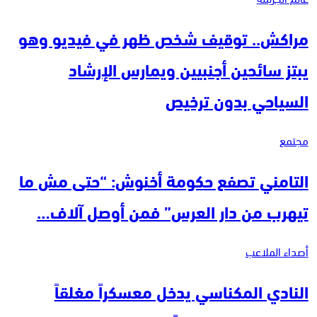
مراكش.. توقيف شخص ظهر في فيديو وهو
يبتز سائحين أجنبيين ويمارس الإرشاد
السياحي بدون ترخيص
مجتمع
التامني تصفع حكومة أخنوش: “حتى مش ما
تيهرب من دار العرس” فمن أوصل آلاف…
أصداء الملاعب
النادي المكناسي يدخل معسكراً مغلقاً