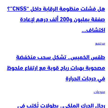
هل فشلت منظومة الرقابة داخل “CNSS”؟
صفقة بمليون و200 ألف درهم لإعادة
اكتشاف…
مجتمع
طقس الخميس.. تشكل سحب منخفضة
مصحوبة بهبات رياح قوية مع ارتفاع ملحوظ
في درجات الحرارة
منوعات
رجال الدرك الملكي.. بطولات تُكتب في