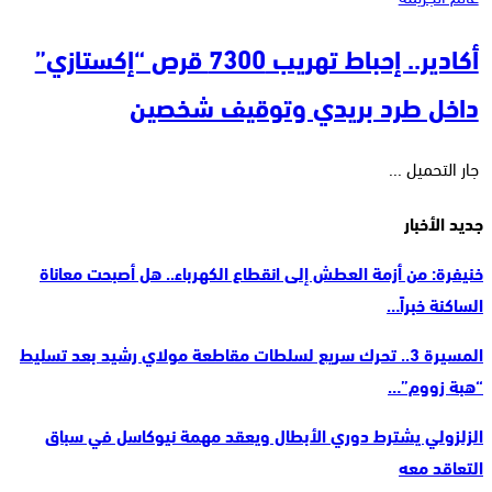
أكادير.. إحباط تهريب 7300 قرص “إكستازي”
داخل طرد بريدي وتوقيف شخصين
جار التحميل ...
جديد الأخبار
خنيفرة: من أزمة العطش إلى انقطاع الكهرباء.. هل أصبحت معاناة
الساكنة خبراً…
المسيرة 3.. تحرك سريع لسلطات مقاطعة مولاي رشيد بعد تسليط
“هبة زووم”…
الزلزولي يشترط دوري الأبطال ويعقد مهمة نيوكاسل في سباق
التعاقد معه