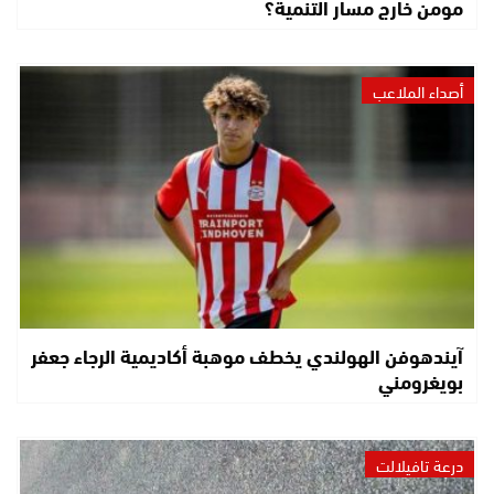
مومن خارج مسار التنمية؟
أصداء الملاعب
آيندهوفن الهولندي يخطف موهبة أكاديمية الرجاء جعفر
بويغرومني
درعة تافيلالت