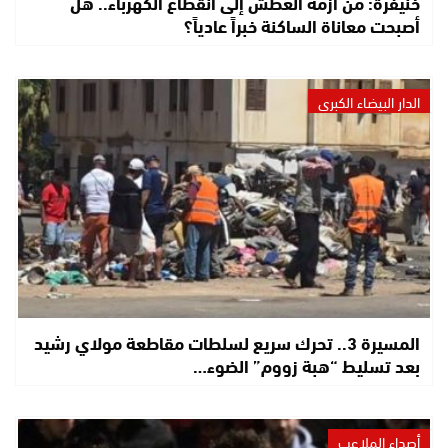
خنيفرة: من أزمة العطش إلى انقطاع الكهرباء.. هل
أصبحت معاناة الساكنة خبراً عادياً؟
الدار البيضاء الكبرى
المسيرة 3.. تحرك سريع لسلطات مقاطعة مولاي رشيد
بعد تسليط “هبة زووم” الضوء…
أصداء الملاعب