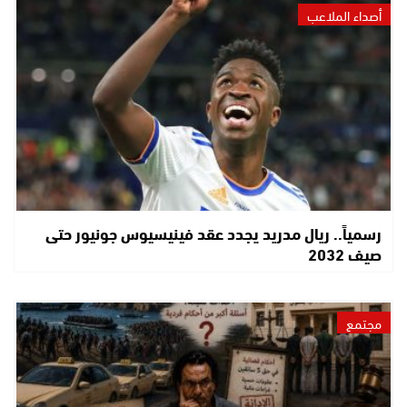
أصداء الملاعب
رسمياً.. ريال مدريد يجدد عقد فينيسيوس جونيور حتى
صيف 2032
مجتمع