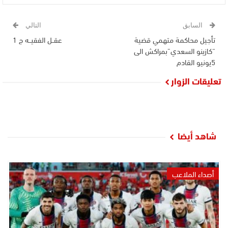
السابق
التالي
تأجيل محاكمة متهمي قضية
عقــل الفقيــه ج 1
“كازينو السعدي”بمراكش الى
5يونيو القادم
تعليقات الزوار
شاهد أيضا
أصداء الملاعب