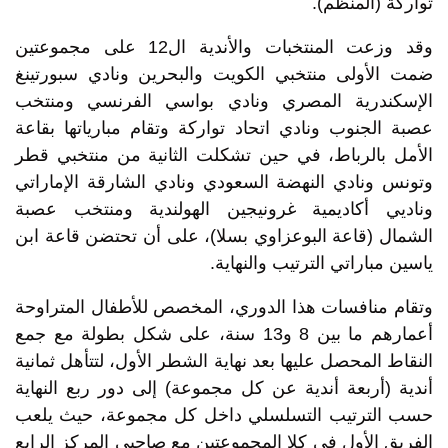
تواركة (المنظم).
وقد وزعت المنتخبات والأندية ال12 على مجموعتين
ضمت الأولى منتخبي الكويت والبحرين ونادي سبورتينغ
الإسكندرية المصري ونادي بواسي الفرنسي ومنتخب
عصبة الجنوب ونادي اتحاد تواركة وتقام مبارياتها بقاعة
الأمل بالرباط، في حين تشكلت الثانية من منتخبي قطر
وتونس ونادي النهضة السعودي ونادي الشارقة الإماراتي
وناديي أكاديمية غرونيجين الهولندية ومنتخب عصبة
الشمال (قاعة البوعزاوي بسلا)، على أن تحتضن قاعة ابن
ياسين مباراتي الترتيب والنهاية.
وتقام منافسات هذا الدوري، المخصص للأطفال المتراوحة
أعمارهم ما بين 8 و13 سنة، على شكل بطولة مع جمع
النقاط المحصل عليها بعد نهاية الشطر الأول، لتتأهل ثمانية
أندية (أربعة أندية عن كل مجموعة) إلى دور ربع النهاية
حسب الترتيب التسلسلي داخل كل مجموعة، حيث يلعب
الفريق الأول في كلا المجموعتين مع صاحبي المركز الرابع