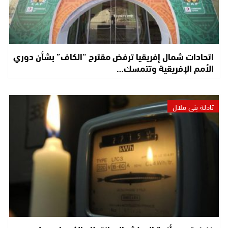
اتحادات شمال إفريقيا ترفض مقترح “الكاف” بشأن دوري
الأمم الإفريقية وتتمسك…
تادلة بني ملال