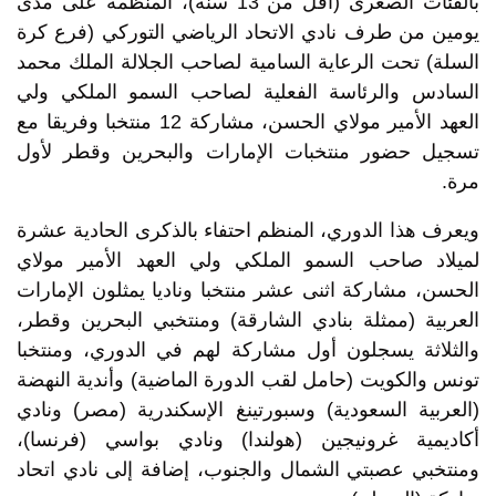
بالفئات الصغرى (أقل من 13 سنة)، المنظمة على مدى
يومين من طرف نادي الاتحاد الرياضي التوركي (فرع كرة
السلة) تحت الرعاية السامية لصاحب الجلالة الملك محمد
السادس والرئاسة الفعلية لصاحب السمو الملكي ولي
العهد الأمير مولاي الحسن، مشاركة 12 منتخبا وفريقا مع
تسجيل حضور منتخبات الإمارات والبحرين وقطر لأول
مرة.
ويعرف هذا الدوري، المنظم احتفاء بالذكرى الحادية عشرة
لميلاد صاحب السمو الملكي ولي العهد الأمير مولاي
الحسن، مشاركة اثنى عشر منتخبا وناديا يمثلون الإمارات
العربية (ممثلة بنادي الشارقة) ومنتخبي البحرين وقطر،
والثلاثة يسجلون أول مشاركة لهم في الدوري، ومنتخبا
تونس والكويت (حامل لقب الدورة الماضية) وأندية النهضة
(العربية السعودية) وسبورتينغ الإسكندرية (مصر) ونادي
أكاديمية غرونيجين (هولندا) ونادي بواسي (فرنسا)،
ومنتخبي عصبتي الشمال والجنوب، إضافة إلى نادي اتحاد