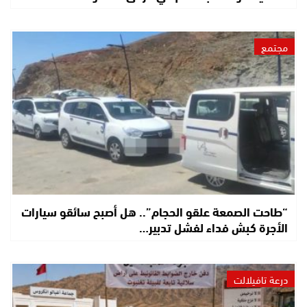
مجتمع
“طاحت الصمعة علقو الحجام”.. هل أصبح سائقو سيارات
الأجرة كبش فداء لفشل تدبير…
درعة تافيلالت