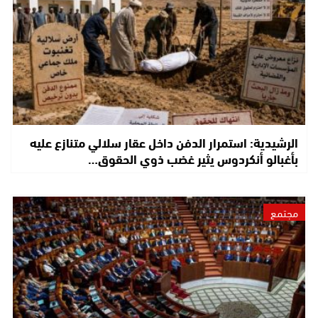
الرشيدية: استمرار الدفن داخل عقار سلالي متنازع عليه
بأغبالو أنكردوس يثير غضب ذوي الحقوق…
مجتمع