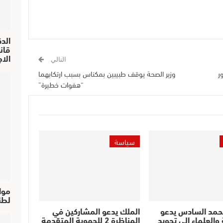
الد
الا
التالي
ر
وزير الصحة يوقف طبيبين بمكناس بسبب ارتكابهما
“هفوات خطيرة”
سياسة
موا
لطن
حمد السادس يدعو
الملك يدعو المشاركين في
والعلماء إلى تجويد
المناظرة 2 للجهوية المتقدمة