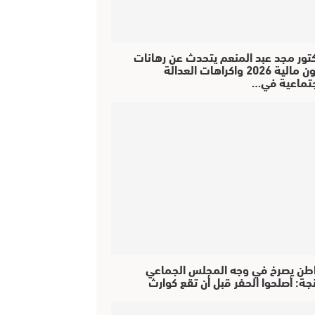
كتور مجد عبد المنعم يتحدث عن رهانات
قانون مالية 2026 واكراهات العدالة
جتماعية في…
طن يصرخ في وجه المجلس الجماعي
جة: أصلحوا الحفر قبل أن تقع كوارث