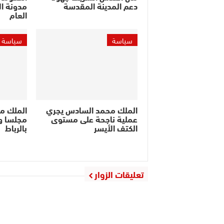
دعم المدينة المقدسة
مدونة ال
العام
سياسة
سياسة
الملك محمد السادس يجري
الملك م
عملية ناجحة على مستوى
مجلسا وز
الكتف الأيسر
بالرباط
تعليقات الزوار