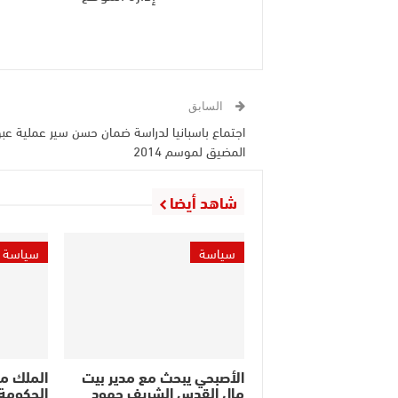
السابق
اجتماع باسبانيا لدراسة ضمان حسن سير عملية عبو
المضيق لموسم 2014
شاهد أيضا
سياسة
سياسة
الأصبحي يبحث مع مدير بيت
الملك م
مال القدس الشريف جهود
الحكومة 