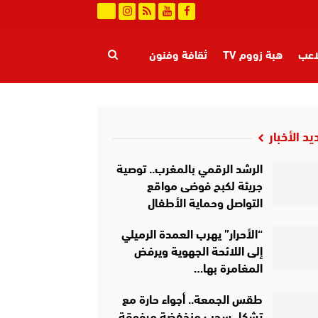
اعب
هبة زووم TV
ثقافة وفنون
ة
طرائف
عالم الجريمة
يد الأخبار
الرشد الرقمي بالمغرب.. توصية
جريئة لكبح فوضى مواقع
التواصل وحماية الأطفال
“الأحرار” يهرب العمدة الرميلي
إلى اللائحة الجهوية ويرفض
المغامرة بها…
طقس الجمعة.. أجواء حارة مع
تشكل سحب منخفضة مرفوقة