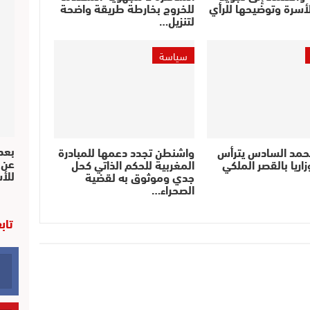
أسرة وتوضيحها للرأي
للخروج بخارطة طريقة واضحة
لتنزيل…
سياسة
بعد 
حمد السادس يترأس
واشنطن تجدد دعمها للمبادرة
عن 
اريا بالقصر الملكي
المغربية للحكم الذاتي كحل
للأ
جدي وموثوق به لقضية
الصحراء…
تاب