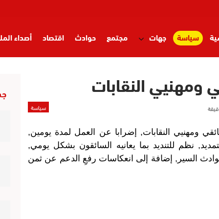
ية
سياسة
جهات
مجتمع
حوادث
اقتصاد
أصداء المل
 ومهنيي النقابات
ت
أقلام حرة
تدبر دقيقة
تقارير
شيء من الواقع
صحة وأسر
جد
سياسة
واء
فضاء الطفل
قصص وعبر
مرئيات إسلامية
منوعات
ئقي ومهنيي النقابات, إضرابا عن العمل لمدة يومين,
تمديد, نظم للتنديد بما يعانيه السائقون بشكل يومي,
وادث السير, إضافة إلى انعكاسات رفعِ الدعم عن ثمن