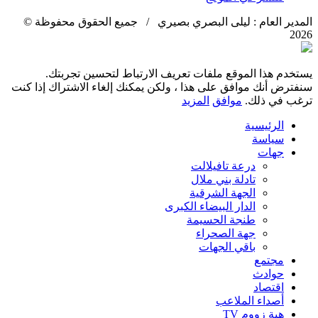
المدير العام : ليلى البصري بصيري / جميع الحقوق محفوظة ©
2026
يستخدم هذا الموقع ملفات تعريف الارتباط لتحسين تجربتك.
سنفترض أنك موافق على هذا ، ولكن يمكنك إلغاء الاشتراك إذا كنت
ترغب في ذلك.
موافق
المزيد
الرئيسية
سياسة
جهات
درعة تافيلالت
تادلة بني ملال
الجهة الشرقية
الدار البيضاء الكبرى
طنجة الحسيمة
جهة الصحراء
باقي الجهات
مجتمع
حوادث
اقتصاد
أصداء الملاعب
هبة زووم TV