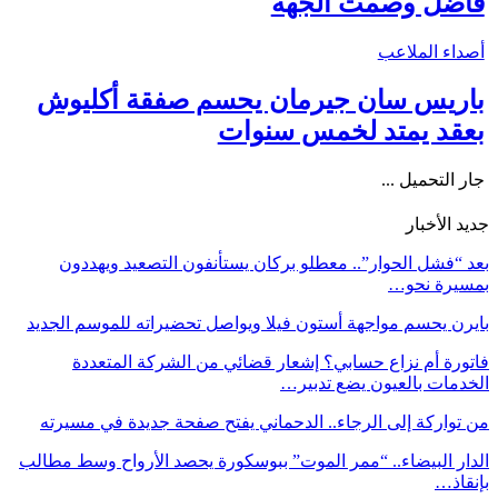
فاضل وصمت الجهة
أصداء الملاعب
باريس سان جيرمان يحسم صفقة أكليوش
بعقد يمتد لخمس سنوات
جار التحميل ...
جديد الأخبار
بعد “فشل الحوار”.. معطلو بركان يستأنفون التصعيد ويهددون
بمسيرة نحو…
بايرن يحسم مواجهة أستون فيلا ويواصل تحضيراته للموسم الجديد
فاتورة أم نزاع حسابي؟ إشعار قضائي من الشركة المتعددة
الخدمات بالعيون يضع تدبير…
من تواركة إلى الرجاء.. الدحماني يفتح صفحة جديدة في مسيرته
الدار البيضاء.. “ممر الموت” ببوسكورة يحصد الأرواح وسط مطالب
بإنقاذ…