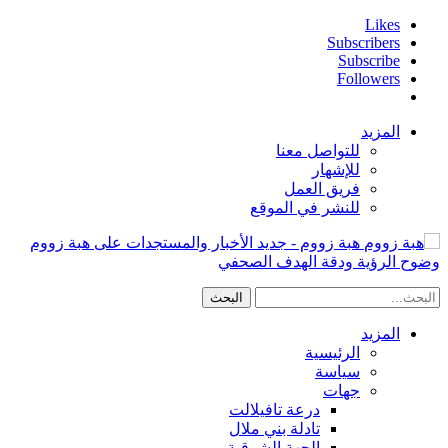
Likes
Subscribers
Subscribe
Followers
المزيد
للتواصل معنا
للإشهار
فريق العمل
للنشر في الموقع
هبة زووم - جديد الأخبار والمستجدات على هبة زووم
وضوح الرؤية ودقة الهدف الصحفي
المزيد
الرئيسية
سياسة
جهات
درعة تافيلالت
تادلة بني ملال
الجهة الشرقية