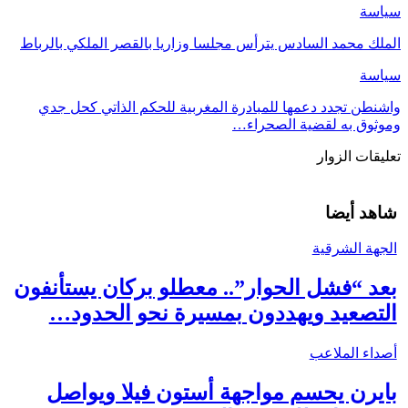
سياسة
الملك محمد السادس يترأس مجلسا وزاريا بالقصر الملكي بالرباط
سياسة
واشنطن تجدد دعمها للمبادرة المغربية للحكم الذاتي كحل جدي
وموثوق به لقضية الصحراء…
تعليقات الزوار
شاهد أيضا
الجهة الشرقية
بعد “فشل الحوار”.. معطلو بركان يستأنفون
التصعيد ويهددون بمسيرة نحو الحدود…
أصداء الملاعب
بايرن يحسم مواجهة أستون فيلا ويواصل