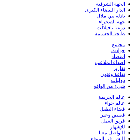
الجهة الشرقية
الدار البيضاء الكبرى
تادلة بني ملال
جهة الصحراء
درعة تافيلالت
طنجة الحسيمة
مجتمع
حوادث
اقتصاد
أصداء الملاعب
تقارير
ثقافة وفنون
دوليات
شيء من الواقع
عالم الجريمة
عالم حواء
فضاء الطفل
قصص وعبر
فريق العمل
للإشهار
للتواصل معنا
للنشر في الموقع