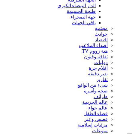
الدار البيضاء الكبرى
طنجة الحسيمة
جهة الصحراء
باقي الجهات
مجتمع
حوادث
اقتصاد
أصداء الملاعب
هبة زووم TV
ثقافة وفنون
دوليات
أقلام حرة
تدبر دقيقة
تقارير
شيء من الواقع
صحة وأسرة
طرائف
عالم الجريمة
عالم حواء
فضاء الطفل
قصص وعبر
مرئيات إسلامية
منوعات