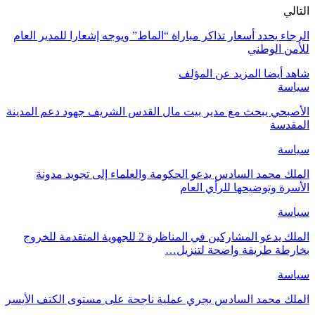
التالي
الرجاء يحدد أسعار تذاكر مباراة “الماط” ويوجه إشعارا للمدير العام
للأمن الوطني
شاهد أيضا
المزيد عن المؤلف
سياسة
الأصبحي يبحث مع مدير بيت مال القدس الشريف جهود دعم المدينة
المقدسة
سياسة
الملك محمد السادس يدعو الحكومة والعلماء إلى تجويد مدونة
الأسرة وتوضيحها للرأي العام
سياسة
الملك يدعو المشاركين في المناظرة 2 للجهوية المتقدمة للخروج
بخارطة طريقة واضحة لتنزيل…
سياسة
الملك محمد السادس يجري عملية ناجحة على مستوى الكتف الأيسر