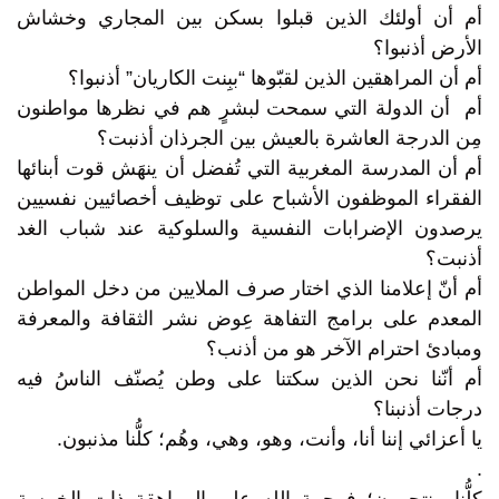
أم أن أولئك الذين قبلوا بسكن بين المجاري وخشاش
الأرض أذنبوا؟
أم أن المراهقين الذين لقبّوها “ببِنت الكاريان” أذنبوا؟
أم أن الدولة التي سمحت لبشرٍ هم في نظرها مواطنون
مِن الدرجة العاشرة بالعيش بين الجرذان أذنبت؟
أم أن المدرسة المغربية التي تُفضل أن ينهَش قوت أبنائها
الفقراء الموظفون الأشباح على توظيف أخصائيين نفسيين
يرصدون الإضرابات النفسية والسلوكية عند شباب الغد
أذنبت؟
أم أنّ إعلامنا الذي اختار صرف الملايين من دخل المواطن
المعدم على برامج التفاهة عِوض نشر الثقافة والمعرفة
ومبادئ احترام الآخر هو من أذنب؟
أم أنّنا نحن الذين سكتنا على وطن يُصنّف الناسُ فيه
درجات أذنبنا؟
يا أعزائي إننا أنا، وأنت، وهو، وهي، وهُم؛ كلُّنا مذنبون.
.