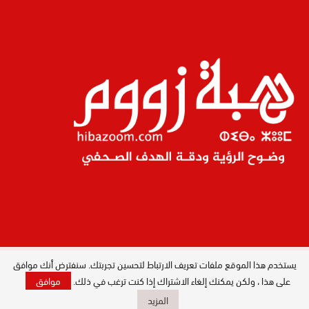
يستخدم هذا الموقع ملفات تعريف الارتباط لتحسين تجربتك. سنفترض أنك موافق
المدير العام : ليلى البصري بصيري / جميع
الحقوق محفوظة © 2026
على هذا ، ولكن يمكنك إلغاء الاشتراك إذا كنت ترغب في ذلك.
موافق
المزيد