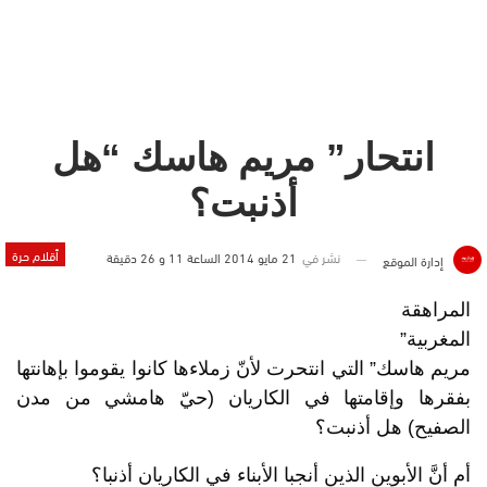
انتحار” مريم هاسك “هل
أذنبت؟
أقلام حرة
نشر في
21 مايو 2014 الساعة 11 و 26 دقيقة
إدارة الموقع
المراهقة
المغربية”
مريم هاسك” التي انتحرت لأنّ زملاءها كانوا يقوموا بإهانتها
بفقرها وإقامتها في الكاريان (حيّ هامشي من مدن
الصفيح) هل أذنبت؟
أم أنَّ الأبوين الذين أنجبا الأبناء في الكاريان أذنبا؟