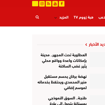
اعب
هبة زووم TV
المزيد
يد الأخبار
العطاوية تحت المجهر.. مدينة
بإمكانات واعدة وواقع محلي
يثير غضب الساكنة
نهضة بركان يحسم مستقبل
منير المحمدي ويحتفظ بخدماته
لموسم إضافي
طنجة.. السوق النموذجي
بمسنانة يتحول إلى بؤرة