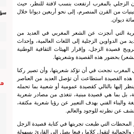
وان الزجلي بالمغرب ارتفعت بنسب لافتة للنظر، حيث
سؤا
ينيات من القرن المنصرم، إلى نحو أربعين ديوانا خلال
ائة ديوان.
رية التي أنجزت عن الشعر المغربي في العديد من
د من الدواوين الزجلية إلى اللغات العالمية، وإحداث
ترويج قصيدة الزجل، وإقرار الهيئات الثقافية الوطنية
لشعر) بحضور هذه القصيدة وشعريتها.
 المغرب نجحت في أن تؤكد شعريتها، وأن تصير ركنا
ذه القصيدة استطاعت أن تؤصل العديد من العناصر
هب
نظر إليها بالتالي كقصيدة عمومية أو شعبية بما تحمله
ة، بل بما هي قصيدة مبنية، تتغذى من مصادر شعرية
غة والبناء الفني بهدف التعبير عن رؤيا شعرية مكثفة،
شف عن نظرته للوجود والعالم.
 المحطات التي طبعت تجربتها في كتابة قصيدة الزجل
 والجمالية لتقول كلاما رفيعا يصل إلى القارئ بسهولة