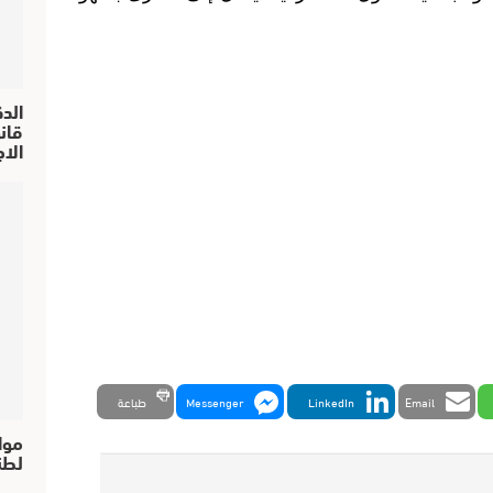
الد
الا
Email
LinkedIn
Messenger
طباعة
موا
لطن