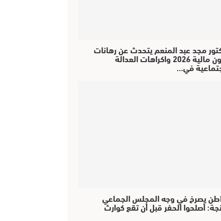
كتور مجد عبد المنعم يتحدث عن رهانات
قانون مالية 2026 واكراهات العدالة
جتماعية في…
طن يصرخ في وجه المجلس الجماعي
جة: أصلحوا الحفر قبل أن تقع كوارث