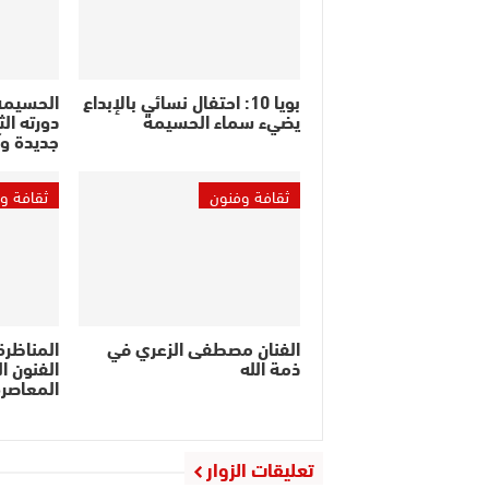
بويا 10: احتفال نسائي بالإبداع
الحسيمة
يضيء سماء الحسيمة
دورته ال
جديدة وآ
ثقافة وفنون
ثقافة و
الفنان مصطفى الزعري في
المناظرة
ذمة الله
الفنون ا
المعاصر
تعليقات الزوار