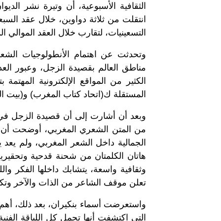
الثقافية الأسبوعية، أن وتيرة نشر الدي
انتقلت من ثلاثة دواوين، خلال عقد السبع
التسعينيات، لتقارب خلال العقد الموالي الم
وتحدثت عن اهتمام الأنطولوجيات الشع
مناطق العالم بقصيدة الزجل، وعبور العدي
الكثير من المواقع الإلكترونية المهتمة ب
المستقلة ك(اتحاد كتاب المغرب) و(بيت ا
وبعد أن أشارت إلى أن قصيدة الزجل في
من المتن الشعري المغربي، أوضحت أن ه
الجمالية داخل الشعر المغربي، ولم يعد ي
هاتان الكلمتان من شحنة قدحية وتحقيري
وثقافية واسعة، يتشابك داخلها الفكر والل
تعلن موقف الشاعر من الذات والآخر وتك
واستعرضت أسماء بنكيران، بعد ذلك، أهم
التي اكتشفت أنها تحمل كل اللياقة الفنية