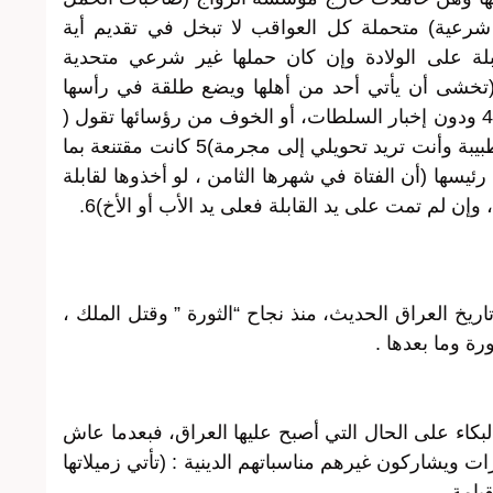
 شرعية) متحملة كل العواقب لا تبخل في تقديم أية
لة على الولادة وإن كان حملها غير شرعي متحدية
خشى أن يأتي أحد من أهلها ويضع طلقة في رأسها
وثانية في رأس الطبيبة التي تتستر عليها )4 ودون إخبار السلطات، أو الخوف من رؤسائها تقول (
اسمع جناب الضابط، لقد قمت بواجبي كطبيبة وأنت تريد تحويلي إلى مجرمة)5 كانت مقتنعة بما
ئيسها (أن الفتاة في شهرها الثامن ، لو أخذوها لقابلة
ن لم تمت على يد القابلة فعلى يد الأب أو الأخ)6.
ريخ العراق الحديث، منذ نجاح “الثورة ” وقتل الملك ،
ة وما بعدها .
بكاء على الحال التي أصبح عليها العراق، فبعدما عاش
ارات ويشاركون غيرهم مناسباتهم الدينية : (تأتي زميلاتها
يامة .