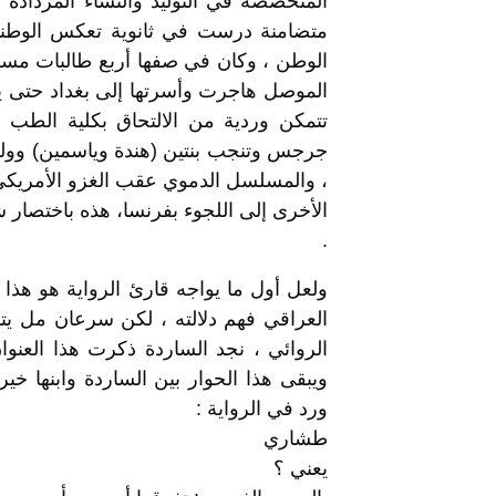
المتخصصة في التوليد والنساء المزداد
متضامنة درست في ثانوية تعكس الوطنية
الموصل هاجرت وأسرتها إلى بغداد حتى يت
تتمكن وردية من الالتحاق بكلية الطب ، 
جرجس وتنجب بنتين (هندة وياسمين) وولدا 
، والمسلسل الدموي عقب الغزو الأمريكي
الأخرى إلى اللجوء بفرنسا، هذه باختصار شد
.
ولعل أول ما يواجه قارئ الرواية هو هذا
العراقي فهم دلالته ، لكن سرعان مل يتبد
الروائي ، نجد الساردة ذكرت هذا العنو
ويبقى هذا الحوار بين الساردة وابنها خير
ورد في الرواية :
طشاري
يعني ؟