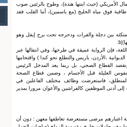
ال الأمريكي (حيث ابنتها هندة)، وطوح بالرئتين صوب
طافية فوق مياه الخليج (مع ياسمين)، أما القلب فقد
 متكئه بين دجلة والفرات ودحرجه تحت برج إيفل وهو
))3
غة، فإن الرواية عميقة في طرحها، وفي انتقالها عبر
الديوانية ،الأردن، باريس والتطلع نحو كندا ) واقتحامها
قصد القطاع الصحي، بل ربما يعد المدخل الرئيس
لنفوس العليلة قبل الأجسام ، وضمن قطاع الصحة
 المنطلق، فاستعرضت وظائف مختلف الفاعلين في
ى أدنى الموظفين كالفراشين والأعوان مرورا بمدير
ضة اعتبارهم مرضى مستعرضة تعاطفها معهن : دون أن
 لها وهن حاملات خارج مؤسسة الزواج (صاحبات الحمل