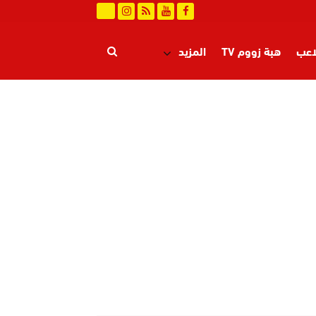
اعب
هبة زووم TV
المزيد