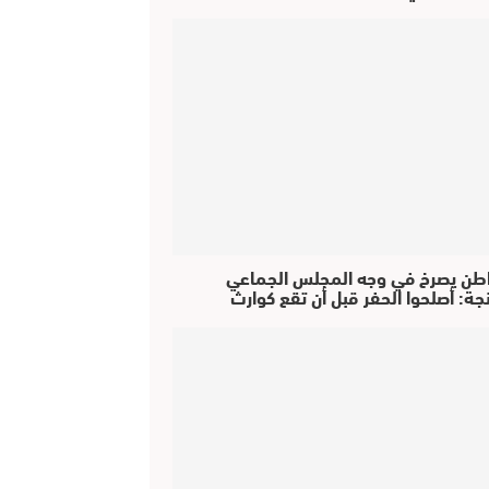
طن يصرخ في وجه المجلس الجماعي
جة: أصلحوا الحفر قبل أن تقع كوارث