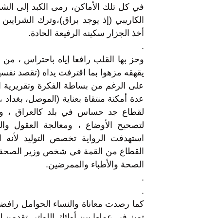
في كل تلك الأماكن، رمى الكبد إلى الشم
الكاريبي (إذ يوجد براق)،وترك الشرايين 
أخذ الجزار سكينه الرفيعة الحادة.
.
وحز بها القلب رافعا إياه باحتراس ، من
يقهقه مزهوا بما اقترفت يداه (تقصد نفسها
على الرغم من بساطة الفكرة وتقريرية الل
عدة أمكنة منتقاة بعناية (الموصل، بغداد ، 
لقطاع جد حساس في بلد كالعراق ، ون
لتصحيح الأوضاع ، ومعالجة العقول وا
استهدفت الرواية تخصص التوليد لأنه
القطاع من القمة في شخص وزير الصحة إل
الصحة والأطباء والممرضين.
.
.
كما رصدت معاناة والنساء الحوامل راف
تميز في عملها بين أولئك اللواتي تقدمن