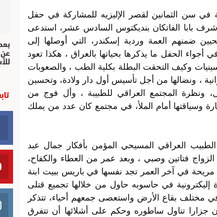
ة في سن الثمانين لقصر الإليزيه للمشاركة في حفل
رف بابا الفاتكان بنديكتوس السادس عشر، استدعى
بعد 
حيين ضمنهم العمة وردية إسكندر، التي أوصلها إلى
عن 
 أجواء الحفل ما يذكرها بحياتها بالعراق ، هكذا تعود
للأ
سينيات وكيف التحقت البطلة بكلية الطب ، والصعوبات
نية ، ونضالها من أجل تأسيس أول دار ولادة، وتحسين
تاب
، ونظرة المجتمع العراقي للطبيبة ، وأل فوج من
يارة وسياقتها أمام الملأ، في مجتمع كان عدد من يملك
طبيب العراقي المسيحي المؤمن بأفكار جمال عبد
الزواج فتاتين وصبي ، وبعد عمر من العطاء والكفاح،
مريحة في آخر العمر تجد نفسها في باريس ببيت ابنة
ة إليكترونية في حاسوبه حاول من خلالها تجميع قتلى
ا في مختلف بقاع الأرض واستعصى جمعهم أحياء، تتذكر
أن جزارا تناول ساطوره وحكم على أشلائها أن تتفرق