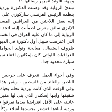
ومهنة التوليد لتمرير رسائلها ؟؟
تبتدئ الرواية وقد وصلت الدكتورة وردي
ينظمه الرئيس الفرنسي ساركوزي على ش
إليه بعض اللاجئين من العراقيين المسي
الإليزي سائق مغربي اطمأنت إليه، لتجد في
الرواية إلى ما كان عليه العراق في الخم
التي اعترضت سبيل أول دكتورة في الديوا
ظروف استقبال، معالجة وتوليد الحوامل
العراقيات اللواتي كان بإمكانهن اقتناء س
سيارة محدود جدا.
.
وفي أجواء العمل تتعرف على جرجس ال
الناصر، والعائد من فلسطين ، ويثمر هذا 
وفي الوقت الذي كانت وردية تحلم بحياة 
شقيقها وابنها إسكندر الذي بنى لها مقبر
عائلته على الأقل افتراضيا بعدما تفرقو
وردية أبناءها فتشعر بجسدها أشلاء و(ك