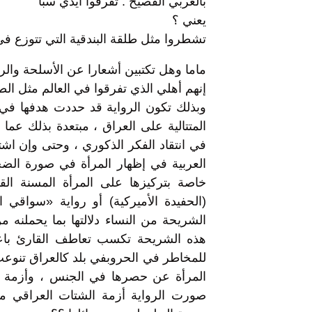
بالعربي الفصيح : تفرقوا أيدي سبأ
يعني ؟
تشطروا مثل طلقة البندقية التي تتوزع في
ماما وهل تكتبين أشعارا عن الأسلحة وا
إنهم أهلي الذي تفرقوا في العالم مثل ال
وبذلك تكون الرواية قد حددت هدفها في
المتتالية على العراق ، مبتعدة بذلك عما
في انتقاد الفكر الذكوري ، وحتى وإن اش
العربية في إظهار المرأة في صورة الضح
خاصة بتركيزها على المرأة المسنة ال
(الحفيدة الأميركية) أو رواية «سواقي 
الشريحة من النساء دلالتها بما يحملنه م
هذه الشريحة تكسب تعاطف القارئ باعتب
للمخاطر في الحروبفي بلد كالعراق تنوعت
المرأة عن حصرها في الجنس ، وأزمة علا
صورت الرواية أزمة الشتات العراقي م