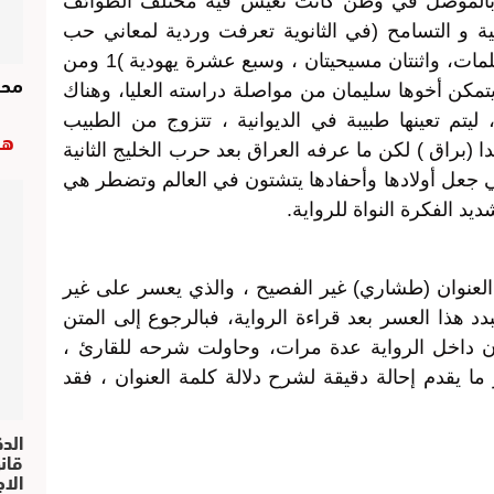
ة بالموصل في وطن كانت تعيش فيه مختلف الطوائف
 و التسامح (في الثانوية تعرفت وردية لمعاني حب
الوطن ، وكان في صفها أربع طالبات مسلمات، واثنتان مسيحيتان ، وسبع عشرة يهودية )1 ومن
محر
مكن أخوها سليمان من مواصلة دراسته العليا، وهناك
ليتم تعينها طبيبة في الديوانية ، تتزوج من الطبيب
هب
(براق ) لكن ما عرفه العراق بعد حرب الخليج الثانية
 جعل أولادها وأحفادها يتشتون في العالم وتضطر هي
يد الفكرة النواة للرواية.
 العنوان (طشاري) غير الفصيح ، والذي يعسر على غير
د هذا العسر بعد قراءة الرواية، فبالرجوع إلى المتن
ان داخل الرواية عدة مرات، وحاولت شرحه للقارئ ،
 ما يقدم إحالة دقيقة لشرح دلالة كلمة العنوان ، فقد
الد
الا