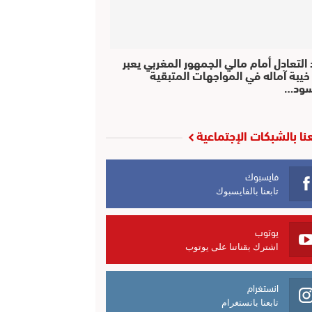
التعادل أمام مالي الجمهور المغربي يعبر
خيبة آماله في المواجهات المتبقية
سود…
عنا بالشبكات الإجتماعية
فايسبوك
تابعنا بالفايسبوك
يوتوب
اشترك بقناتنا على يوتوب
انستغرام
تابعنا بانستغرام