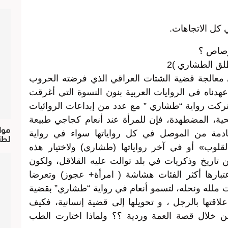
 كل الاتجاهات.
لرصاص ؟
طلق الطشاري )2
 معالجة قضية الشتات العراقي الذي فرضته الحروب
 عهدناه في الروايات العربية بنون النسوة التي أغرقت
تركت رواية “طشاري ” مع عدد من إبداعات الروائيات
ية، المضطهدة، فإن للمرأة عند أنعام كجاجي طبيعة
موا
قادمة من الموصل في كل رواياتها سواء في رواية
لطن
القلوب» أو في آخر رواياتها (طشاري) ولاختيار هذه
ن تاريخ وذكريات في بلد توالت عليه القلاقل، ولكون
ارها أكثر الفئات هشاشة ( امرأة+ عجوز) وتعرضا
 ملله ونحله، لتسمو أنعام في رواية “طشاري” بقضية
قتها بالرجل ، و تحويلها إلى قضية إنسانية، فكيف
ن خلال قصة العمة وردية ؟؟ ولماذا اختارت الطب