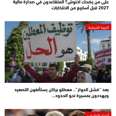
على من يضحك أخنوش؟ المتقاعدون في صدارة مالية
2027 قبل أسابيع من الانتخابات
الجهة الشرقية
بعد “فشل الحوار”.. معطلو بركان يستأنفون التصعيد
ويهددون بمسيرة نحو الحدود…
أصداء الملاعب