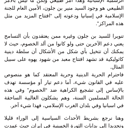
الرسمية الإسبانية وهذا أمر طبيعي ولكن ما ليس بالأمر
الطبيعي هو وجود السيد منير بن جلون، الأمين العام للجنة
الإسلامية في إسبانيا ودعوته إلى “افتتاح المزيد من مثل
هذه المراكز”.
تنويرا للسيد بن جلون وغيره ممن يعتقدون بأن التسامح
يعني دعم الآخرين حتى ولو كانوا من ألد الخصوم، حيث لا
يمكنك أن تتخيل بأي شكل من الأشكال أن سلطة دينية
كاثوليكية قد تشهد افتتاح معبد من شهود يهوه على سبيل
المثال.
فاحترام الحرية الدينية وحرية المعتقد كما هو منصوص
عليه في القانون شيء، أما دعم تيار أو مؤسسة تهدف
بالإساس إلى تشجيع الكراهية ضد “الخصوم” وفي هذه
الحالة المسلمين السنة، وهم يشكلون الغالبية الساحقة
في اسبانيا وفي بلدان الغرب الإسلامي، فهذا شيء آخر.
وهنا نرجع بشريط الأحداث السياسية إلى الوراء قليلا
وتحديدا إلى بدايات الثورة الخمينية في إيران حيث عمدت