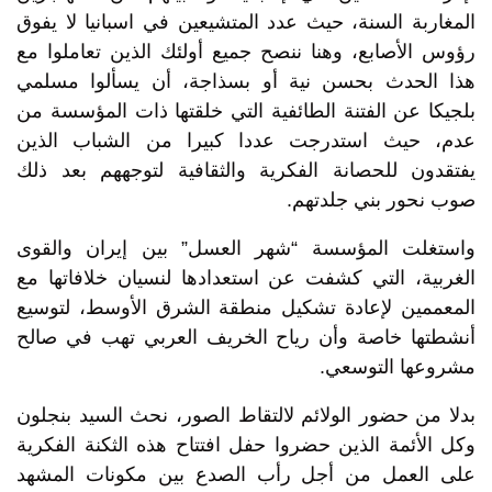
المغاربة السنة، حيث عدد المتشيعين في اسبانيا لا يفوق
رؤوس الأصابع، وهنا ننصح جميع أولئك الذين تعاملوا مع
هذا الحدث بحسن نية أو بسذاجة، أن يسألوا مسلمي
بلجيكا عن الفتنة الطائفية التي خلقتها ذات المؤسسة من
عدم، حيث استدرجت عددا كبيرا من الشباب الذين
يفتقدون للحصانة الفكرية والثقافية لتوجههم بعد ذلك
صوب نحور بني جلدتهم.
واستغلت المؤسسة “شهر العسل” بين إيران والقوى
الغربية، التي كشفت عن استعدادها لنسيان خلافاتها مع
المعممين لإعادة تشكيل منطقة الشرق الأوسط، لتوسيع
أنشطتها خاصة وأن رياح الخريف العربي تهب في صالح
مشروعها التوسعي.
بدلا من حضور الولائم لالتقاط الصور، نحث السيد بنجلون
وكل الأئمة الذين حضروا حفل افتتاح هذه الثكنة الفكرية
على العمل من أجل رأب الصدع بين مكونات المشهد