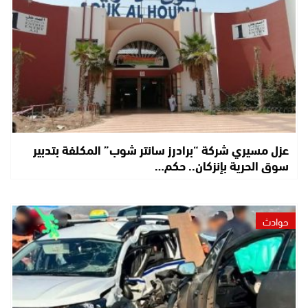
عزل مسيري شركة “برادرز سانتر شوب” المكلفة بتدبير
سوق الحرية بإنزكان.. حكم…
حوادث