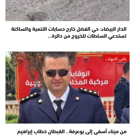
الدار البيضاء: حي الفضل خارج حسابات التنمية والساكنة
تستدعي السلطات للخروج من دائرة…
باقي الجهات
من ميناء آسفي إلى بوعرفة.. القبطان خطاب إبراهيم