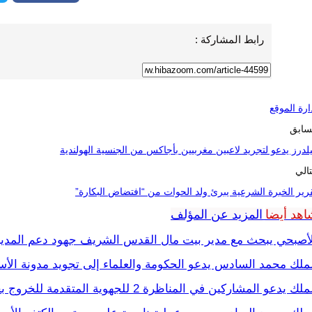
رابط المشاركة :
ارة الموقع
سابق
لدرز يدعو لتجريد لاعبين مغربيين بأجاكس من الجنسية الهولندية
تالي
رير الخبرة الشرعية يبرئ ولد الحوات من “افتضاض البكارة”
اهد أيضا
المزيد عن المؤلف
لأصبحي يبحث مع مدير بيت مال القدس الشريف جهود دعم المدين
ملك محمد السادس يدعو الحكومة والعلماء إلى تجويد مدونة الأسر
لك يدعو المشاركين في المناظرة 2 للجهوية المتقدمة للخروج بخارطة طريقة واضحة لتنزيل…