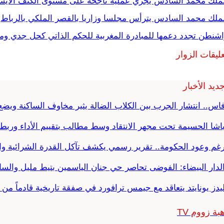
لملك محمد السادس يجري عملية ناجحة على مستوى الكتف الأيس
ملك محمد السادس يترأس مجلسا وزاريا بالقصر الملكي بالرباط
شنطن تجدد دعمها للمبادرة المغربية للحكم الذاتي كحل جدي و
ليقات الزوار
ديد الأخبار
اس.. انتشار الجرب بين الكلاب الضالة يثير مخاوف الساكنة ويض
اشا الحسيمة تحت مجهر الانتقاد وسط مطالب بتقييم الأداء وربط ا
غم وعود الحكومة.. تقرير رسمي يكشف تآكل القدرة الشرائية وا
لدار البيضاء: الفوضى تحاصر حي جنان الياسمين بتيط مليل والس
يدز يونايتد يتعاقد مع جيمس ترافورد في صفقة تاريخية قادماً م
بة زووم TV