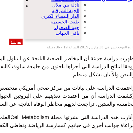
شيء من ال
تادلة بني ملال
فضاء الطف
الجهة الشرقية
الدار البيضاء الكبرى
طنجة الحسيمة
جهة الصحراء
باقي الجهات
سياسة
ارة الموقع
نشر في
13 مارس 2015 الساعة 19 و 36 دقيقة
هرت دراسة حديثة أن المخاطر الصحية الناتجة عن التناول المس
فقا لنتائج الدراسة التي أجراها باحثون من جامعة ساوث كاليفو
لبيض والألبان بشكل منتظم.
اعتمدت الدراسة على بيانات من مركز صحي أمريكي متخصص علاو
كشفت الدراسة أن من اعتمدت تغذيتهم على البروتين الحيوان
خامسة والستين، تراجعت لديهم مخاطر الوفاة الناتجة عن السرطان بنس
وأثارت 
راعاة جوانب أخرى في حياتهم كممارسة الرياضة وتعاطي الكحو