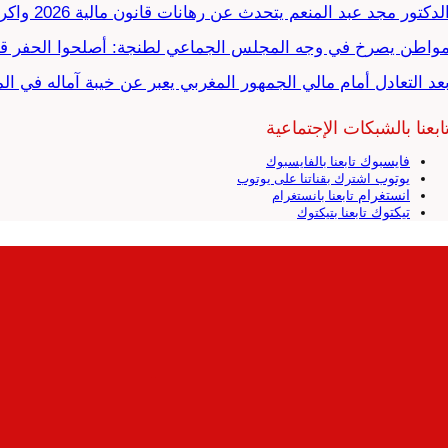
لدكتور مجد عبد المنعم يتحدث عن رهانات قانون مالية 2026 واكراهات العدالة الاجتماعية في…
واطن يصرخ في وجه المجلس الجماعي لطنجة: أصلحوا الحفر قب
عد التعادل أمام مالي الجمهور المغربي يعبر عن خيبة آماله في ا
ابعنا بالشبكات الإجتماعية
فايسبوك
تابعنا بالفايسبوك
يوتوب
اشترك بقناتنا على يوتوب
انستغرام
تابعنا بانستغرام
تيكتوك
تابعنا بتيكتوك