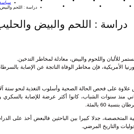
واقع
صحة وأسرة
طرائف
عالم الجريمة
عالم حواء
سياسة
ل
قصص وعبر
مرئيات إسلامية
منوعات
دراسة : اللحم والبيض
دراسة : اللحم والبيض والحلي
تمر للألبان واللحوم والبيض، معادلة لمخاطر التدخين.
رنيا الأمريكية، فإن مخاطر الوفاة الناتجة عن الإصابة بالسرط
ة على فحص الحالة الصحية وأسلوب التغذية لنحو ستة آلاف شخ
ي منذ سنوات الشباب، كانوا أكثر عرضة للإصابة بالسكري وا
بة 60 بالمئة.
هذه الدراسة التي نشرتها مجلة Cell Metabolismالعلمية المتخصصة، جدلا كبيرا بين البا
ليات والتاريخ المرضي.