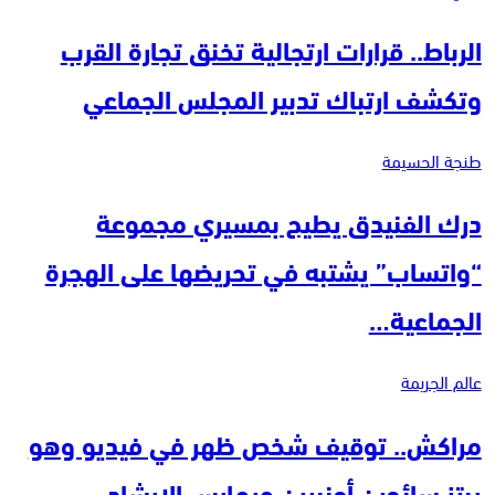
الرباط.. قرارات ارتجالية تخنق تجارة القرب
وتكشف ارتباك تدبير المجلس الجماعي
طنجة الحسيمة
درك الفنيدق يطيح بمسيري مجموعة
“واتساب” يشتبه في تحريضها على الهجرة
الجماعية…
عالم الجريمة
مراكش.. توقيف شخص ظهر في فيديو وهو
يبتز سائحين أجنبيين ويمارس الإرشاد