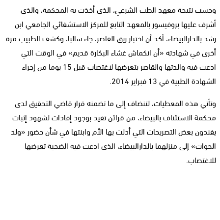
وحسب نتيجة معهد الطب الشرعي، الذي أخذت به المحكمة، والذي
أشرف عليها بروفيسور بالمعهد التابع للمركز الاستشفائي الجامعي ابن
رشد بالدارالبيضاء، أكد أن اختبار ريق القاصر، جاء سالبا، وكشف الطبيب مرة
أخرى في شهادته «أن انكماش غشاء البكارة قديم» في الوقت التي
ادعت فيه والدتها والقاصر بتعرضها لاغتصاب قبل 15 يوما من إجراء
الشهادة الطبية في 13 فبراير 2014.
وتأتي هذه المعطيات، لتنضاف إلى ما تضمنه قرار قاضي التحقيق لدى
محكمة الاستئناف بالبيضاء، من قرائن تفيد بوجود إفادات لشهود إثبات
يفندون بعض التصريحات التي أدلت بها الأم وابنتها في شأن حضور «ولد
الحوات» إلى منزلهما بالدارالبيضاء، الذي ادعت فيه الضحية تعرضها
للاغتصاب.