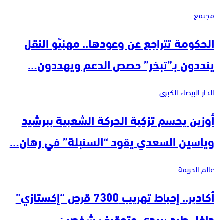
مجتمع
الحكومة تتراجع عن وعودها.. مهنيّو النقل
ينددون بـ”تبخر” حصص الدعم ويهددون…
الدار البيضاء الكبرى
أوزين يحسم تزكية الحركة الشعبية ببرشيد
وياسين السعدي يقود “السنبلة” في رهان…
عالم الجريمة
أكادير.. إحباط تهريب 7300 قرص “إكستازي”
داخل طرد بريدي وتوقيف شخصين