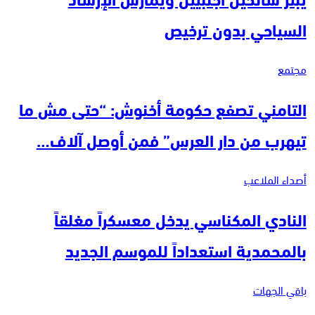
السياحي بدون ترخيص
مجتمع
التامني تصفع حكومة أخنوش: “حتى مش ما
تيهرب من دار العرس” فمن أوصل آلاف…
أصداء الملاعب
النادي المكناسي يدخل معسكراً مغلقاً
بالمحمدية استعداداً للموسم الجديد
باقي الجهات