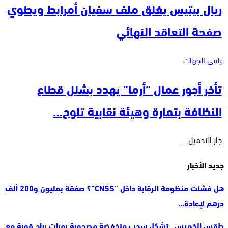
ريال بيتيس يغلق ملف سفيان أمرابط ويطوي
صفحة التعاقد النهائي
باقي الجهات
تأخر أجور عمال “أرما” يهدد بشلل قطاع
النظافة بتمارة وهيئة نقابية تلوح…
جار التحميل ...
جديد الأخبار
هل فشلت منظومة الرقابة داخل “CNSS”؟ صفقة بمليون و200 ألف
درهم لإعادة…
طقس الخميس.. تشكل سحب منخفضة مصحوبة بهبات رياح قوية مع