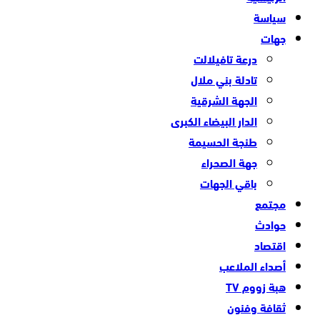
سياسة
جهات
درعة تافيلالت
تادلة بني ملال
الجهة الشرقية
الدار البيضاء الكبرى
طنجة الحسيمة
جهة الصحراء
باقي الجهات
مجتمع
حوادث
اقتصاد
أصداء الملاعب
هبة زووم TV
ثقافة وفنون