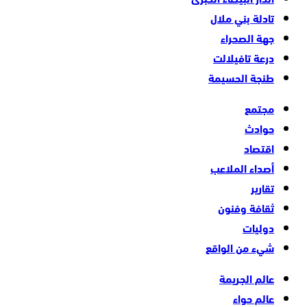
تادلة بني ملال
جهة الصحراء
درعة تافيلالت
طنجة الحسيمة
مجتمع
حوادث
اقتصاد
أصداء الملاعب
تقارير
ثقافة وفنون
دوليات
شيء من الواقع
عالم الجريمة
عالم حواء