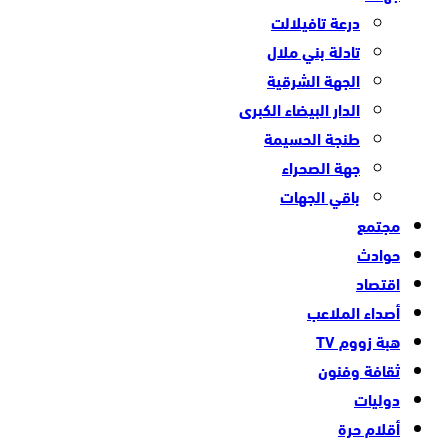
درعة تافيلالت
تادلة بني ملال
الجهة الشرقية
الدار البيضاء الكبرى
طنجة الحسيمة
جهة الصحراء
باقي الجهات
مجتمع
حوادث
اقتصاد
أصداء الملاعب
هبة زووم TV
ثقافة وفنون
دوليات
أقلام حرة