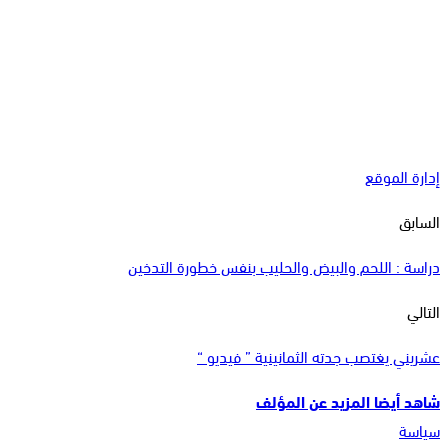
إدارة الموقع
السابق
دراسة : اللحم والبيض والحليب بنفس خطورة التدخين
التالي
عشريني يغتصب جدته الثمانينية ” فيديو “
شاهد أيضا
المزيد عن المؤلف
سياسة