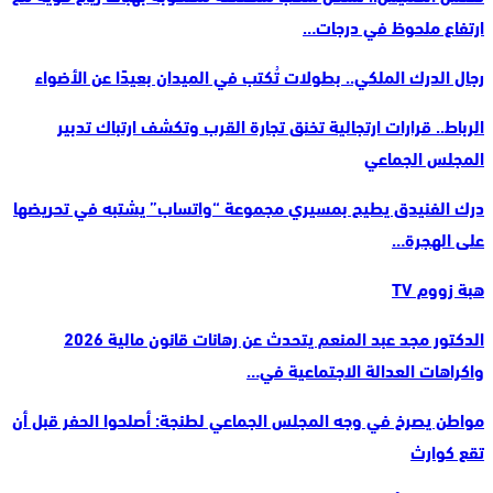
ارتفاع ملحوظ في درجات…
رجال الدرك الملكي.. بطولات تُكتب في الميدان بعيدًا عن الأضواء
الرباط.. قرارات ارتجالية تخنق تجارة القرب وتكشف ارتباك تدبير
المجلس الجماعي
درك الفنيدق يطيح بمسيري مجموعة “واتساب” يشتبه في تحريضها
على الهجرة…
هبة زووم TV
الدكتور مجد عبد المنعم يتحدث عن رهانات قانون مالية 2026
واكراهات العدالة الاجتماعية في…
مواطن يصرخ في وجه المجلس الجماعي لطنجة: أصلحوا الحفر قبل أن
تقع كوارث