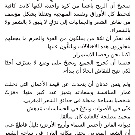
صحيحٌ أن الريح باغتتنا من كوة واحدة، لكنها كانت كافية
لتخلط كل الأوراق وتفسد المنهجية وتنقلنا بشكل مؤسف
من نقاش الشعر والجماليات إلى درَكٍ لا يليق لا بالشعر ولا
بالشعراء.
قد نقدّر أن ثمّة من يملكون من القوة والحزم ما يجعلهم
يتجاوزون هذه الاختلالات ويلتفُّون عليها.
لكننا نحن رفضنا الاستمرار.
فضلنا أن نُحرج الجميع ونحتجّ على وضع لا يشرّف أحدًا
لكي نتيح للنقاش الجادّ أن يبدأ».
ولم ينس عدنان أن يتحدث عن قيمة الأعمال التي دخلت
غمار المنافسة وسعادته بتميز عدد كبير منها: «فزتُ
شخصيا بسياحة مذهلة في حدائق الشعر المغربي.
غنًى في الأصوات وتنوّعٌ في الحساسيات مُدهش.
محمد بنطلحة كالعادة كان متألقا.
ديوانه الفاتن (أخسر السماء وأربح الأرض) دليلٌ قاطعٌ على
أن الشعر المغربي يحتل مكانه البارز في ساحة الشعر