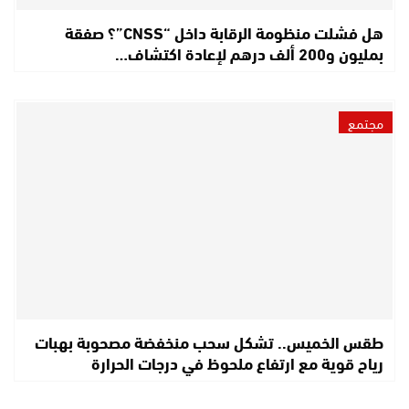
هل فشلت منظومة الرقابة داخل “CNSS”؟ صفقة
بمليون و200 ألف درهم لإعادة اكتشاف…
مجتمع
طقس الخميس.. تشكل سحب منخفضة مصحوبة بهبات
رياح قوية مع ارتفاع ملحوظ في درجات الحرارة