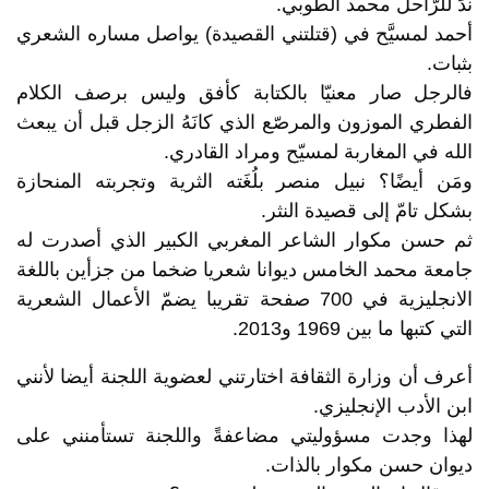
ندٍّ للرّاحل محمد الطوبي.
أحمد لمسيَّح في (قتلتني القصيدة) يواصل مساره الشعري
بثبات.
فالرجل صار معنيّا بالكتابة كأفق وليس برصف الكلام
الفطري الموزون والمرصّع الذي كانَهُ الزجل قبل أن يبعث
الله في المغاربة لمسيّح ومراد القادري.
ومَن أيضًا؟ نبيل منصر بلُغَته الثرية وتجربته المنحازة
بشكل تامّ إلى قصيدة النثر.
ثم حسن مكوار الشاعر المغربي الكبير الذي أصدرت له
جامعة محمد الخامس ديوانا شعريا ضخما من جزأين باللغة
الانجليزية في 700 صفحة تقريبا يضمّ الأعمال الشعرية
التي كتبها ما بين 1969 و2013.
أعرف أن وزارة الثقافة اختارتني لعضوية اللجنة أيضا لأنني
ابن الأدب الإنجليزي.
لهذا وجدت مسؤوليتي مضاعفةً واللجنة تستأمنني على
ديوان حسن مكوار بالذات.