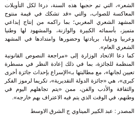
الشعر»، التي تم حجبها هذه السنة، درءا لكل التأويلات
المعاكسة للصواب، والتي «قد تشكك في قيمة منتوج
المشهد الشعري المغربي؛ بما راكمه من إنتاج إبداعي
متميز، بأسمائه الكبيرة والوازنة، والمشهود لها وطنيا
وعربيا ودوليا، بريادتها وحضورها وامتدادها في المشهد
الشعري العام».
كما دعا الاتحاد الوزارة إلى «مراجعة النصوص القانونية
المنظمة للجائزة، بما في ذلك إعادة النظر في مسطرة
تعيين لجانها»، مع مطالبتها بـ»الإسراع بإحداث جائزة أخرى
كبرى»، هي «جائزة الدولة التقديرية»، تكريما لرموز الفكر
والثقافة والأدب والفن، ممن «يتم تجاهلهم اليوم في
وطنهم، في الوقت الذي يتم فيه الاعتراف بهم خارجه».
المصدر : عبد الكبير الميناوي ج الشرق الاوسط