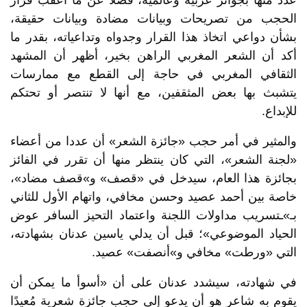
عدد منها بجوائز عربية وعالمية، فضلا عن ما أعقب قرار
الحجب من تصريحات وبيانات مضادة وبيانات حقيقة،
بشأن دواعي اتخاذ هذا القرار وجدواه وتداعياته، بقدر ما
أكد أن الشعر المغربي الراهن بخير، أظهر أن المشهد
الثقافي المغربي في حاجة إلى القطع مع ممارسات
يتشبث بها بعض المثقفين، مع أنها لا تنتصر أو تحتكم
للإبداع.
والمثير في أمر حجب «جائزة الشعر» أن عددا من أعضاء
«لجنة الشعر»، التي كان ينتظر منها أن تقرر في الفائز
بجائزة هذا العام، سيدخل في «قصف» و»قصف مضاد»،
خاصة بين أحمد عصيد وحسن مخافي، واتهام الأول للثاني
بـ»ـتسريب مداولات اللجنة واعتماد التحيز السافر عوض
الحياد الموضوعي»؛ قبل أن يدلي ياسين عدنان بشهادته،
التي «ورطت» مخافي و»أنصفت» عصيد.
في شهادته، سيشدد عدنان على أن «أسوأ ما يمكن أن
يقوم به شاعر هو أن يدعو إلى حجب جائزة شعرية مُعيدًا