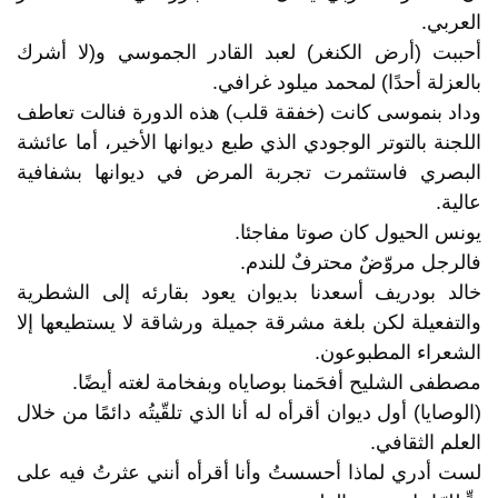
العربي.
أحببت (أرض الكنغر) لعبد القادر الجموسي و(لا أشرك
بالعزلة أحدًا) لمحمد ميلود غرافي.
وداد بنموسى كانت (خفقة قلب) هذه الدورة فنالت تعاطف
اللجنة بالتوتر الوجودي الذي طبع ديوانها الأخير، أما عائشة
البصري فاستثمرت تجربة المرض في ديوانها بشفافية
عالية.
يونس الحيول كان صوتا مفاجئا.
فالرجل مروّضٌ محترفٌ للندم.
خالد بودريف أسعدنا بديوان يعود بقارئه إلى الشطرية
والتفعيلة لكن بلغة مشرقة جميلة ورشاقة لا يستطيعها إلا
الشعراء المطبوعون.
مصطفى الشليح أفحَمنا بوصاياه وبفخامة لغته أيضًا.
(الوصايا) أول ديوان أقرأه له أنا الذي تلقّيتُه دائمًا من خلال
العلم الثقافي.
لست أدري لماذا أحسستُ وأنا أقرأه أنني عثرتُ فيه على