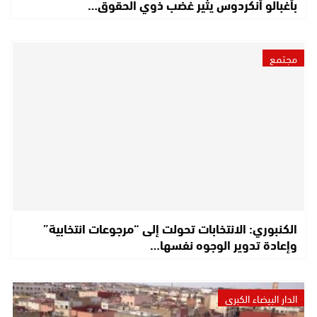
بأغبالو أنكردوس يثير غضب ذوي الحقوق…
مجتمع
الكنبوري: الانتخابات تحولت إلى “مرجوعات انتخابية”
وإعادة تدوير الوجوه نفسها…
الدار البيضاء الكبرى