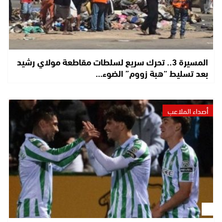
المسيرة 3.. تحرك سريع لسلطات مقاطعة مولاي رشيد
بعد تسليط “هبة زووم” الضوء…
أصداء الملاعب