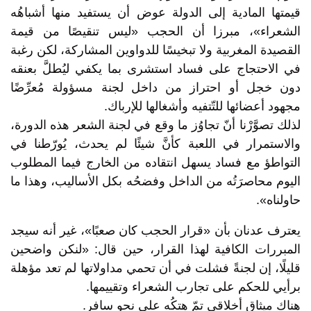
قيمتها المادية إلى الدولة عوض أن يستفيد منها أشباهُه
الشعراء»، مبرزا أن الحجب «ليس تنقيصًا من قيمة
القصيدة المغربية ولا تبخيسًا للدواوين المشاركة، لكن رغبة
في الاحتجاج على فساد استشرى بما يكفي ليُطلَّ بعنقه
دون خجل أو احتراز من داخل لجنة مسؤولة مُعرِّضًا
مجهود أعضائها للتّتفيه وأشغالها للإرباك.
لذلك تصوَّرْنا أنّ تجاوُز ما وقع في لجنة الشعر هذه الدورة،
والاستمرار في اللعبة كأنَّ شيئًا لم يحدث، يُورّطنا في
التواطؤ مع فساد يسهل انتقاده من الخارج فيما المطلوب
اليوم محاصرَتُه من الداخل وفضحُه بكل الأساليب، وهذا ما
حاولناه».
يعترف عدنان بأن «قرار الحجب كان صعبًا»، غير أنه سيجد
المبررات الكافية لهذا القرار، حين قال: «لنكن واضحين
قليلًا، إن لجنةً فشلت في أن تحمي مداولاتها لم تعد مؤهلة
برأيي للحكم على تجارب الشعراء وتقييمها.
هناك ميثاق أخلاقي تمّ هتكُه على نحوٍ سافر.