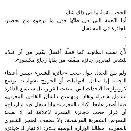
.
الحجب نقمةٌ ما في ذلك شكّ.
أما النّعمة التي في طيِّها فهي ما نرجوه من تحصين
للجائزة في المستقبل .
.
.
لَأَنْ نقلب الطاولة كما فعَلْنا أفضلُ بكثير من أن نقدّم
للشعر المغربي جائزة ملفّقة من بقايا زجاج مكسور».
ولم يبق الجدل حول حجب «جائزة الشعر» حبيس أعضاء
اللجنة، إما بتبادل الاتهامات أو الخروج بشهادات توضح
كرونولوجيا الأحداث التي سبقت القرار، بل ستتسع الدائرة
لتشمل شعراء ونقادا ومهتمين بالشأن الثقافي المغربي،
فيما أصدر «اتحاد كتاب المغرب» بيانا سجل فيه «بارتياح»
أن قرار حجب «جائزة الشعر» لاعلاقة له، لا بقيمة
النصوص الشعرية المرشحة، ولا بضعف المنجز الشعري
بالمغرب، مطالبا الوزارة الوصية بــ»رد الاعتبار لـ «جائزة