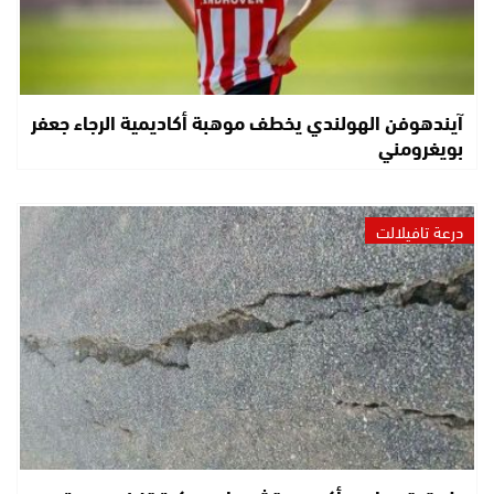
آيندهوفن الهولندي يخطف موهبة أكاديمية الرجاء جعفر
بويغرومني
درعة تافيلالت