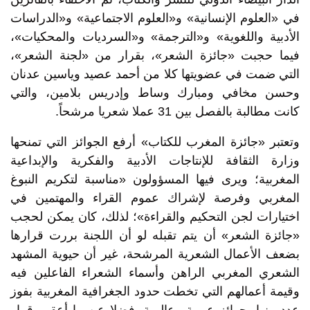
في «العلوم الإنسانية» و«العلوم الاجتماعية» و«الدراسات
الأدبية واللغوية» و«الترجمة» و«السرديات والمحكيات»،
فيما حجبت «جائزة الشعر»، بقرار من «لجنة الشعر»،
التي ضمت في عضويتها كلا من أحمد عصيد وياسين عدنان
وحسن مخافي ومبارك وساط وإدريس بلامين، والتي
كانت مطالبة بالفصل بين 31 عملا شعريا مرشحاً.
وتعتبر «جائزة المغرب للكتاب» أرفع الجوائز التي تمنحها
وزارة الثقافة للإنتاجات الأدبية والفكرية والإبداعية
المغربية؛ ويرى فيها المسؤولون «مناسبة لتكريم النبوغ
المغربي وفرصة لإشراك عموم القراء والمهتمين في
اختيارات لجن التحكيم والقراءة»؛ لذلك، كان يمكن لحجب
«جائزة الشعر» أن يتم تقبله لو أن اللجنة بررت قرارها
بضعف الأعمال الشعرية المرشحة، غير أن حيوية المشهد
الشعري المغربي الراهن وأسماء الشعراء الفاعلين فيه
وقيمة أعمالهم التي تخطت حدود الجغرافية المغربية بفوز