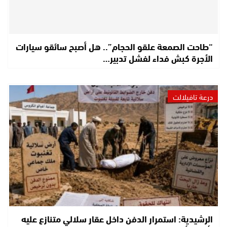
“طاحت الصمعة علقو الحجام”.. هل أصبح سائقو سيارات
الأجرة كبش فداء لفشل تدبير…
درعة تافيلالت
الرشيدية: استمرار الدفن داخل عقار سلالي متنازع عليه