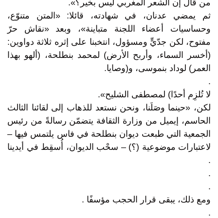
من قال إن الشعر المغربي ليس بخير؟».
ثم يمضي عدنان، في شهادته، قائلا: «المتن متنوّع،
وحساسيات أعضاء اللجنة متباينة»، وبعد «نقاش حرّ
مفتوح، لكن جدّيٍّ ومسؤول، انتخبنا على إثره ثلاثة دواوين:
(أخسر السماء، وأربح الأرض) لمحمد بنطلحة، (ألهو بهذا
العمر) لوداد بنموسى، و(وصايا.
.
لا تُلزِم أحدًا) لمصطفى الشليح».
لكن، «حينما وصَلَنا، ونحن نستعد للذهاب إلى لقائنا الثالث
الحاسم، إيميل من وزارة الثقافة يتضمّن رسالةً من رئيس
الجمعية التي طبعت ديوان بنطلحة في فاس يلتمس فيها –
لاعتبارات موضوعية (؟) – سحْب الديوان، أُسقِط في أيدينا
.
.
.
ومع ذلك، يبقى قرار الحجب مؤسفًا .
.