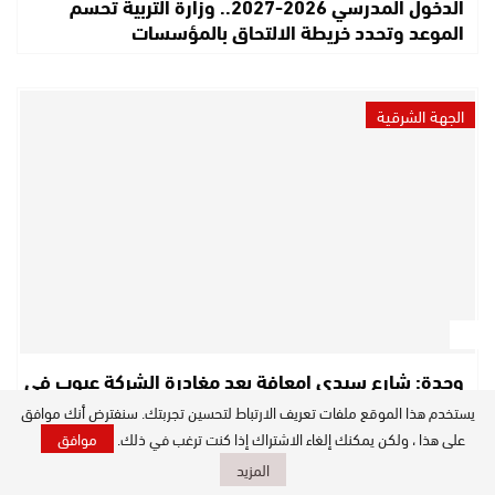
الدخول المدرسي 2026-2027.. وزارة التربية تحسم
الموعد وتحدد خريطة الالتحاق بالمؤسسات
الجهة الشرقية
وجدة: شارع سيدي امعافة بعد مغادرة الشركة عيوب في
الأرصفة وأسئلة محرجة حول المراقبة
يستخدم هذا الموقع ملفات تعريف الارتباط لتحسين تجربتك. سنفترض أنك موافق
على هذا ، ولكن يمكنك إلغاء الاشتراك إذا كنت ترغب في ذلك.
موافق
المزيد
مجتمع