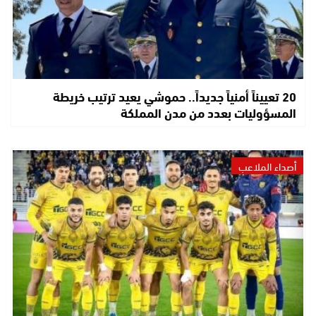
20 تعييناً أمنياً جديداً.. حموشي يعيد ترتيب خريطة
المسؤوليات بعدد من مدن المملكة
أصداء الملاعب