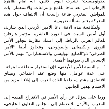
ليكونوميست” نشرت اليوم الاثنين، أنه أمام ظاهرة
الإرهاب التي تعد نتاجا للقمع والنزاعات والاستعمار، بات
للمواطن المغربي قناعة راسخة أن الالتفاف حول هذه
المعركة يعتبر مسألة ضرورية.
ولمكافحة هذه الآفة، دعا الأمير الأردني الذي شارك،
أول أمس السبت في الدورة العاشرة لمؤتمر هارفارد
للعالم العربي بالرباط، إلى اعتماد مقاربة تتجاوز الأمن
النووي والكيميائي والبيولوجي، وتتجاوز أيضا “الأمن
الظرفي” ذو”الطابع البوليسي والاستخباراتي” لتهتم بالأمن
الإنساني الذي يفوقهما “أهمية.
” وبالنسبة للأمير الأردني، فإن استقرار منطقة ما يتوقف
على عدة عوامل، منها وضع عقد اجتماعي وميثاق
اقتصادي مشترك، داعيا القادة العرب إلى إيلاء المزيد من
الاهتمام لهذين الجانبين.
وردا على سؤال عن رأي الأمير في الاقتراح المقدم إلى
المغرب والأردن للانضمام إلى مجلس التعاون الخليجي،