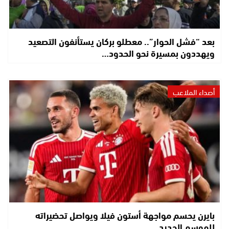
بعد “فشل الحوار”.. معطلو بركان يستأنفون التصعيد
ويهددون بمسيرة نحو الحدود…
أصداء الملاعب
بايرن يحسم مواجهة أستون فيلا ويواصل تحضيراته
للموسم الجديد