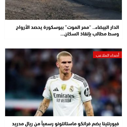
الدار البيضاء.. “ممر الموت” ببوسكورة يحصد الأرواح
وسط مطالب بإنقاذ السكان…
أصداء الملاعب
فيورنتينا يضم فرانكو ماستانتونو رسمياً من ريال مدريد