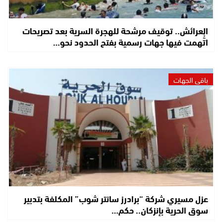
العرائش.. توقيف مرشحة للهجرة السرية بعد تصريحات
اتُّهمت فيها جهات رسمية بفتح الحدود نحو…
باقي الجهات
عزل مسيري شركة “برادرز سانتر شوب” المكلفة بتدبير
سوق الحرية بإنزكان.. حكم…