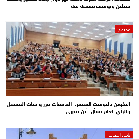
قتيلين وتوقيف مشتبه فيه
مجتمع
التكوين بالتوقيت الميسر.. الجامعات تبرر واجبات التسجيل
والرأي العام يسأل: أين تنتهي…
باقي الجهات