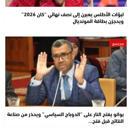
لبؤات الأطلس يعبرن إلى نصف نهائي “كان 2026”
ويحجزن بطاقة المونديال
مجتمع
بوانو يفتح النار على “الدوباج السياسي” ويحذر من صناعة
النتائج قبل فتح…