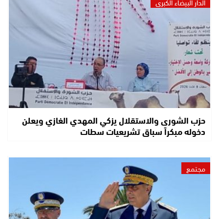
الدار البيضاء الكبرى
حزب الشورى والاستقلال يزكي المهدي الغازي ويعلن
دخوله مبكراً سباق تشريعيات سطات
مجتمع