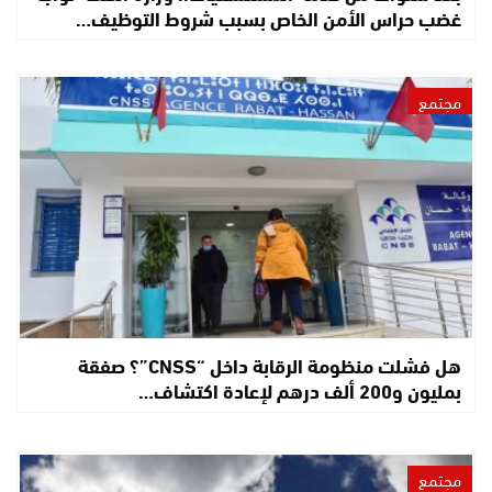
غضب حراس الأمن الخاص بسبب شروط التوظيف…
مجتمع
هل فشلت منظومة الرقابة داخل “CNSS”؟ صفقة
بمليون و200 ألف درهم لإعادة اكتشاف…
مجتمع