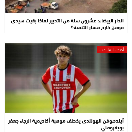
الدار البيضاء: عشرون سنة من التدبير لماذا بقيت سيدي
مومن خارج مسار التنمية؟
أصداء الملاعب
آيندهوفن الهولندي يخطف موهبة أكاديمية الرجاء جعفر
بويغرومني