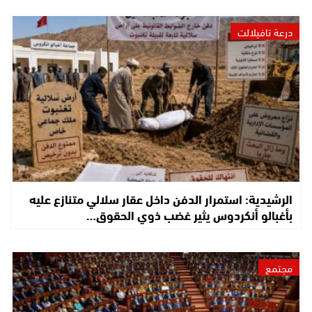
درعة تافيلالت
الرشيدية: استمرار الدفن داخل عقار سلالي متنازع عليه
بأغبالو أنكردوس يثير غضب ذوي الحقوق…
مجتمع