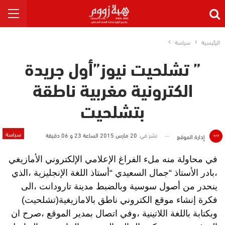
الرئيسية
سياسة
” تشلحيت نيوز”أول جريدة
الكترونية مغربية ناطقة
بتشلحيت
سياسة
نشر في
20 مارس 2015 الساعة 23 و 06 دقيقة
إدارة الموقع
في محاولة منه ملء الفراغ الإعلامي الإلكتروني الأمازيغي
،بادر الأستاذ “جمال السعيدي “أستاذ اللغة الإنجليزية ،الذي
ينحدر من أصول سوسية وبالضبط مدينة تارودانت ،الى
فكرة إنشاء موقع الكتروني ناطق بالامازيغية(تشلحيت)
وبكتابة باللغة اللاتينية ،وفي اتصال بمدير الموقع ،صرح ان