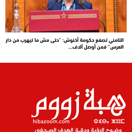
التامني تصفع حكومة أخنوش: “حتى مش ما تيهرب من دار
العرس” فمن أوصل آلاف…