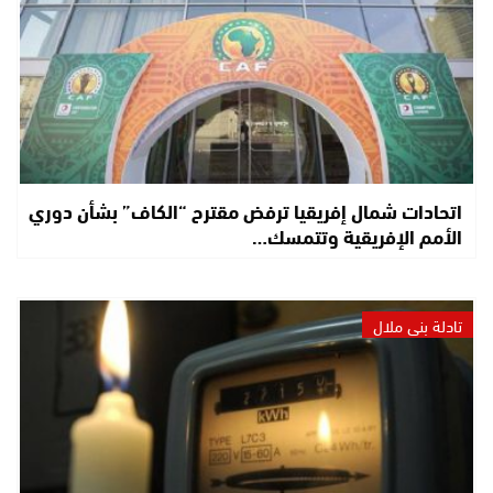
اتحادات شمال إفريقيا ترفض مقترح “الكاف” بشأن دوري
الأمم الإفريقية وتتمسك…
تادلة بني ملال