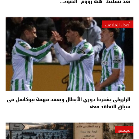
بعد تسليط “هبة زووم” الضوء…
أصداء الملاعب
الزلزولي يشترط دوري الأبطال ويعقد مهمة نيوكاسل في
سباق التعاقد معه
مجتمع