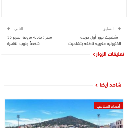
السابق
التالي
” تشلحيت نيوز”أول جريدة
مصر : حادثة مروعة تصرع 35
الكترونية مغربية ناطقة بتشلحيت
شخصاً جنوب القاهرة
تعليقات الزوار
شاهد أيضا
أصداء الملاعب