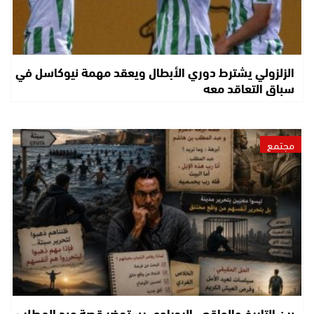
الزلزولي يشترط دوري الأبطال ويعقد مهمة نيوكاسل في
سباق التعاقد معه
مجتمع
بين التاريخ والواقع.. اليحياوي يستحضر قصة عبد المطلب