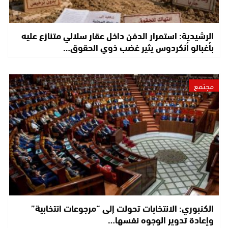
الرشيدية: استمرار الدفن داخل عقار سلالي متنازع عليه
بأغبالو أنكردوس يثير غضب ذوي الحقوق…
مجتمع
الكنبوري: الانتخابات تحولت إلى “مرجوعات انتخابية”
وإعادة تدوير الوجوه نفسها…