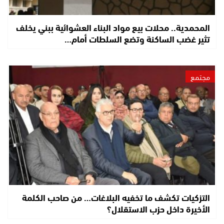
المحمدية.. محلات بيع مواد البناء العشوائية ببني يخلف
تثير غضب الساكنة وتضع السلطات أمام…
مجتمع
التزكيات تكشف ما تخفيه البلاغات… من صاحب الكلمة
الأخيرة داخل حزب الاستقلال؟