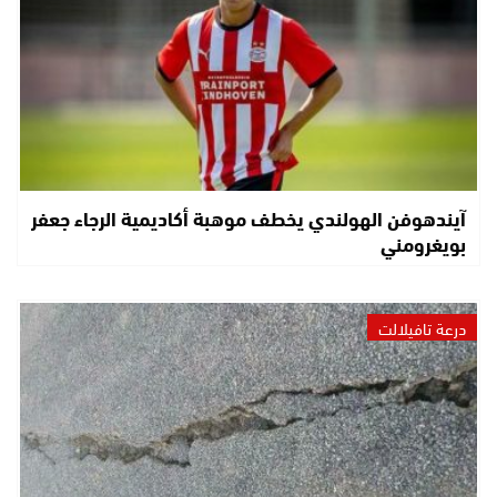
آيندهوفن الهولندي يخطف موهبة أكاديمية الرجاء جعفر
بويغرومني
درعة تافيلالت