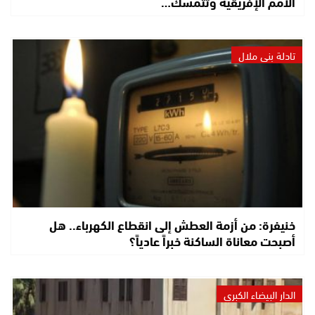
الأمم الإفريقية وتتمسك…
تادلة بني ملال
خنيفرة: من أزمة العطش إلى انقطاع الكهرباء.. هل
أصبحت معاناة الساكنة خبراً عادياً؟
الدار البيضاء الكبرى