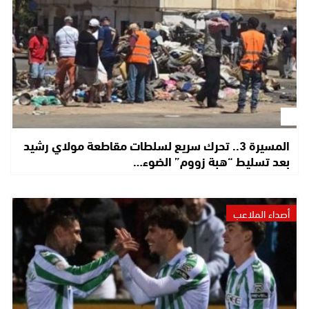
المسيرة 3.. تحرك سريع لسلطات مقاطعة مولاي رشيد
بعد تسليط “هبة زووم” الضوء…
أصداء الملاعب