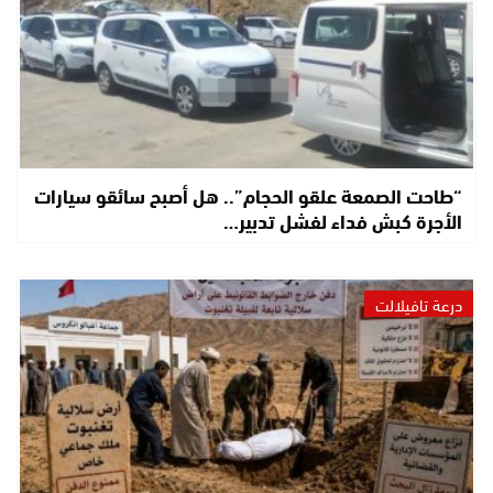
“طاحت الصمعة علقو الحجام”.. هل أصبح سائقو سيارات
الأجرة كبش فداء لفشل تدبير…
درعة تافيلالت