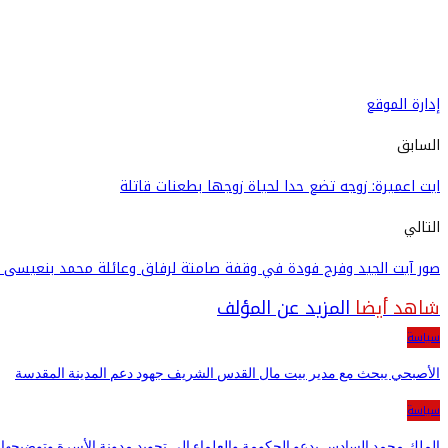
إدارة الموقع
السابق
ايت اعميرة: زوجه تضع حدا لحياة زوجها بطعنات قاتلة
التالي
صور آيت الجيد وفرج فودة في وقفة صامتة لرفاق وعائلة محمد بنعيسى أمام البرلمان في الذكر
شاهد أيضا
المزيد عن المؤلف
سياسة
الأصبحي يبحث مع مدير بيت مال القدس الشريف جهود دعم المدينة المقدسة
سياسة
الملك محمد السادس يدعو الحكومة والعلماء إلى تجويد مدونة الأسرة وتوضيحها ل