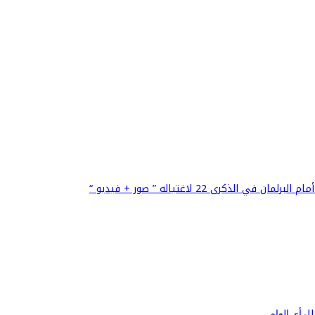
ى 22 لاغتياله ” صور + فيديو “
لرأي العام