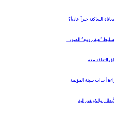
اة الساكنة خبراً عادياً؟
 التعاقد معه
اءة أحداث سبتة المؤلمة
طال والكونفدرالية