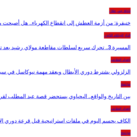
تادلة بني ملال
خنيفرة: من أزمة العطش إلى انقطاع الكهرباء.. هل أصبحت معان
الدار البيضاء الكبرى
المسيرة 3.. تحرك سريع لسلطات مقاطعة مولاي رشيد بعد تسليط “هبة زووم” الضوء…
أصداء الملاعب
الزلزولي يشترط دوري الأبطال ويعقد مهمة نيوكاسل في سباق
مجتمع
بين التاريخ والواقع.. اليحياوي يستحضر قصة عبد المطلب لقر
أصداء الملاعب
الكاف يحسم اليوم في ملفات استراتيجية قبل قرعة دوري الأب
مجتمع