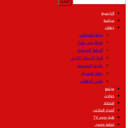
الرئيسية
سياسة
جهات
درعة تافيلالت
تادلة بني ملال
الجهة الشرقية
الدار البيضاء الكبرى
طنجة الحسيمة
جهة الصحراء
باقي الجهات
مجتمع
حوادث
اقتصاد
أصداء الملاعب
هبة زووم TV
ثقافة وفنون