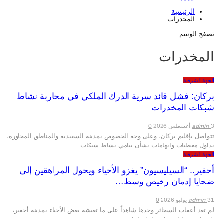
الرئيسية
المخدرات
تصفح الوسم
المخدرات
الجهة الشرقية
بركان: فشل قائد سرية الدرك الملكي في محاربة نشاط
شبكات المخدرات
admin
3 أغسطس 2026
0
تتواصل بإقليم بركان، وعلى وجه الخصوص بمدينة السعيدية والمناطق المجاورة،
تداول معطيات واتهامات بشأن تنامي نشاط شبكات…
الجهة الشرقية
أحفير.. “السيليسيون” يغزو الأحياء ويحول المراهقين إلى
ضحايا إدمان رخيص وسط…
admin
31 يوليو 2026
0
لم تعد أعقاب السجائر وحدها شاهداً على ما تعيشه بعض الأحياء بمدينة أحفير،