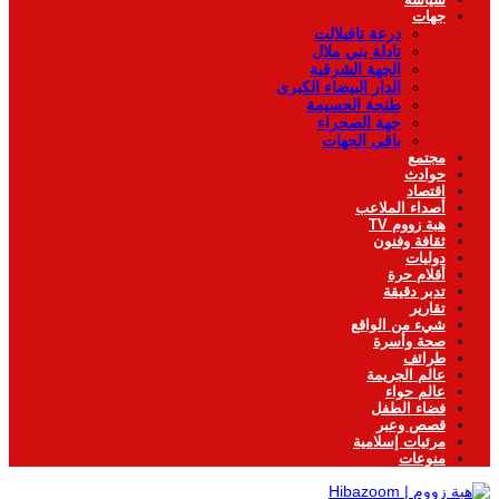
جهات
درعة تافيلالت
تادلة بني ملال
الجهة الشرقية
الدار البيضاء الكبرى
طنجة الحسيمة
جهة الصحراء
باقي الجهات
مجتمع
حوادث
اقتصاد
أصداء الملاعب
هبة زووم TV
ثقافة وفنون
دوليات
أقلام حرة
تدبر دقيقة
تقارير
شيء من الواقع
صحة وأسرة
طرائف
عالم الجريمة
عالم حواء
فضاء الطفل
قصص وعبر
مرئيات إسلامية
منوعات