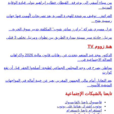
من ميناء آسفي إلى بوعرفة.. القبطان خطاب إبراهيم يتولى قيادة الوقاية
المدنية…
العرائش.. توقيف مرشحة للهجرة السرية بعد تصريحات اتُّهمت فيها جهات
رسمية بفتح…
عزل مسيري شركة “برادرز سانتر شوب” المكلفة بتدبير سوق الحرية…
مرتيل: حادثة سير مميتة بمدارة الطريق بين تطوان ومرتيل تخلف 3 قتلى
هبة زووم TV
الدكتور مجد عبد المنعم يتحدث عن رهانات قانون مالية 2026 واكراهات
العدالة الاجتماعية في…
مواطن يصرخ في وجه المجلس الجماعي لطنجة: أصلحوا الحفر قبل أن تقع
كوارث
بعد التعادل أمام مالي الجمهور المغربي يعبر عن خيبة آماله في المواجهات
المتبقية للأسود…
تابعنا بالشبكات الإجتماعية
فايسبوك
تابعنا بالفايسبوك
يوتوب
اشترك بقناتنا على يوتوب
انستغرام
تابعنا بانستغرام