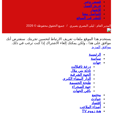
قصص وعبر
فريق العمل
للإشهار
للتواصل معنا
للنشر في الموقع
المدير العام : ليلى البصري بصيري / جميع الحقوق محفوظة © 2026
يستخدم هذا الموقع ملفات تعريف الارتباط لتحسين تجربتك. سنفترض أنك
موافق على هذا ، ولكن يمكنك إلغاء الاشتراك إذا كنت ترغب في ذلك.
موافق
المزيد
الرئيسية
سياسة
جهات
درعة تافيلالت
تادلة بني ملال
الجهة الشرقية
الدار البيضاء الكبرى
طنجة الحسيمة
جهة الصحراء
باقي الجهات
مجتمع
حوادث
اقتصاد
أصداء الملاعب
هبة زووم TV