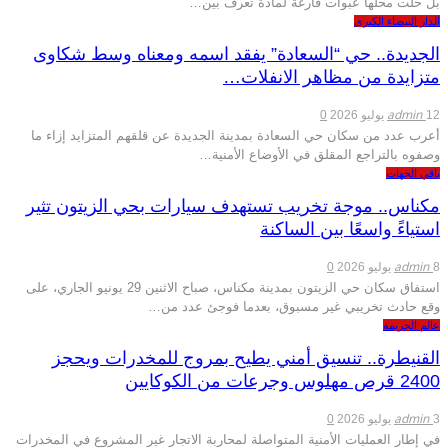
بل حلت محلها عبوات فارغة لمادة تعرف بين…
الدار البيضاء الكبرى
الجديدة.. حي “السعادة” يفقد اسمه ومعناه وسط شكاوى
متزايدة من مظاهر الانفلات…
admin
12 يوليو 2026
0
أعرب عدد من سكان حي السعادة بمدينة الجديدة عن قلقهم المتزايد إزاء ما
وصفوه بالتراجع المقلق في الأوضاع الأمنية…
باقي الجهات
مكناس.. موجة تخريب تستهدف سيارات بحي الزيتون تثير
استياءً واسعًا بين الساكنة
admin
8 يوليو 2026
0
استفاق سكان حي الزيتون بمدينة مكناس، صباح الاثنين 29 يونيو الجاري، على
وقع حادث تخريبي غير مسبوق، بعدما فوجئ عدد من…
عالم الجريمة
القنيطرة.. تنسيق أمني يطيح بمروج للمخدرات ويحجز
2400 قرص مهلوس وجرعات من الكوكايين
admin
3 يوليو 2026
0
في إطار العمليات الأمنية المتواصلة لمحاربة الاتجار غير المشروع في المخدرات