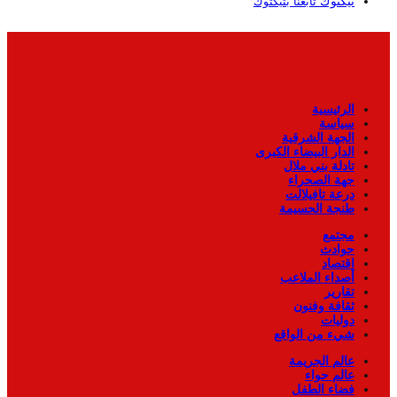
تيكتوك
تابعنا بتيكتوك
الرئيسية
سياسة
الجهة الشرقية
الدار البيضاء الكبرى
تادلة بني ملال
جهة الصحراء
درعة تافيلالت
طنجة الحسيمة
مجتمع
حوادث
اقتصاد
أصداء الملاعب
تقارير
ثقافة وفنون
دوليات
شيء من الواقع
عالم الجريمة
عالم حواء
فضاء الطفل