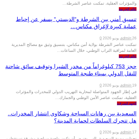
والمؤثرات العقلية، تمكنت عناصر الشرطة…
عالم الجريمة
تنسيق أمني بين الشرطة و”الديستي” يسفر عن إحباط
عملية كبيرة لإغراق مكناس…
admin
26 يونيو 2026
0
تمكنت عناصر الشرطة بولاية أمن مكناس، بتنسيق وثيق مع مصالح المديرية
العامة لمراقبة التراب الوطني، خلال الساعات…
عالم الجريمة
حجز 753 كيلوغراماً من مخدر الشيرا وتوقيف سائق شاحنة
للنقل الدولي بميناء طنجة المتوسط
admin
19 يونيو 2026
0
في إطار الجهود المتواصلة لمحاربة التهريب الدولي للمخدرات والمؤثرات
العقلية، تمكنت عناصر الأمن الوطني والجمارك…
الجهة الشرقية
السعيدية بين رهانات السياحة وشكاوى انتشار المخدرات..
هل تتحرك السلطات لحماية المدينة؟
admin
17 يونيو 2026
0
تحولت مدينة السعيدية، التي يفترض أن تكون واجهة سياحية مشرقة تستقطب