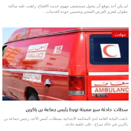
لم يكن أحد يتوقع أن يتحول مستشفى جهوي حديث الافتتاح، راهنت عليه ساكنة
تطوان لتعزيز العرض الصحي وتحسين جودة الخدمات…
حوادث
سطات: حادثة سير مميتة تورط رئيس جماعة بن ياكرين
تابعت النيابة العامة لدى المحكمة الابتدائية بسطات، أمس الأحد، رئيس جماعة بن
ياكرين في حالة سراح ، على خلفية حادثة…