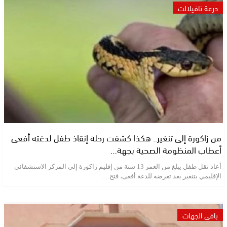
درعة تافيلالت
من زاكورة إلى تنغير.. هكذا كشفت رحلة إنقاذ طفل لدغته أفعى
أعطاب المنظومة الصحية بجهة…
أعاد نقل طفل يبلغ من العمر 13 سنة من إقليم زاكورة إلى المركز الاستشفائي
الإقليمي بتنغير بعد تعرضه للدغة أفعى، فتح…
باقي الجهات