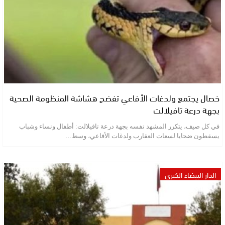
خصال يجتمع ولدغات الأفاعي تفضح هشاشة المنظومة الصحية
بجهة درعة تافيلالت
في كل صيف، يتكرر المشهد نفسه بجهة درعة تافيلالت: أطفال ونساء وشباب
يسقطون ضحايا لسعات العقارب ولدغات الأفاعي، وسط…
الدار البيضاء الكبرى