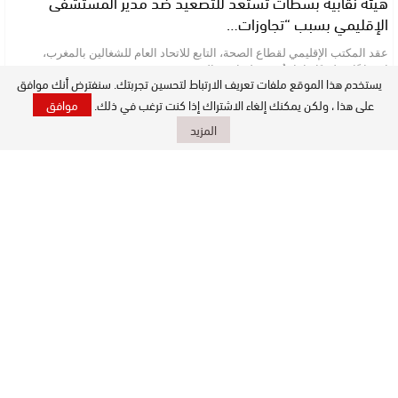
هيئة نقابية بسطات تستعد للتصعيد ضد مدير المستشفى
الإقليمي بسبب “تجاوزات…
عقد المكتب الإقليمي لقطاع الصحة، التابع للاتحاد العام للشغالين بالمغرب،
اجتماعًا تنظيميًا هامًا، خُصص لتدارس الوضع…
يستخدم هذا الموقع ملفات تعريف الارتباط لتحسين تجربتك. سنفترض أنك موافق
على هذا ، ولكن يمكنك إلغاء الاشتراك إذا كنت ترغب في ذلك.
موافق
المزيد
تادلة بني ملال
أزيلال: عندما تُترك الصحة وحيدة ويختار رئيس الجماعة دعم
المهرجانات بمليون درهم