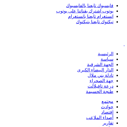
فايسبوك
تابعنا بالفايسبوك
يوتوب
اشترك بقناتنا على يوتوب
انستغرام
تابعنا بانستغرام
تيكتوك
تابعنا بتيكتوك
الرئيسية
سياسة
الجهة الشرقية
الدار البيضاء الكبرى
تادلة بني ملال
جهة الصحراء
درعة تافيلالت
طنجة الحسيمة
مجتمع
حوادث
اقتصاد
أصداء الملاعب
تقارير