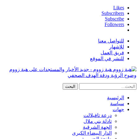
Likes
Subscribers
Subscribe
Followers
للتواصل معنا
للإشهار
فريق العمل
للنشر في الموقع
هبة زووم - جديد الأخبار والمستجدات على هبة زووم
وضوح الرؤية ودقة الهدف الصحفي
الرئيسية
سياسة
جهات
درعة تافيلالت
تادلة بني ملال
الجهة الشرقية
الدار البيضاء الكبرى
طنجة الحسيمة