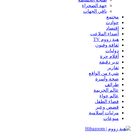
جهة الصحراء
باقي الجهات
مجتمع
حوادث
اقتصاد
أصداء الملاعب
هبة زووم TV
ثقافة وفنون
دوليات
أقلام حرة
تدبر دقيقة
تقارير
شيء من الواقع
صحة وأسرة
طرائف
عالم الجريمة
عالم حواء
فضاء الطفل
قصص وعبر
مرئيات إسلامية
منوعات