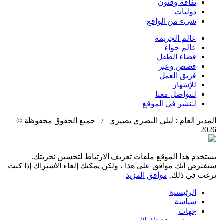
ثقافة وفنون
دوليات
شيء من الواقع
عالم الجريمة
عالم حواء
فضاء الطفل
قصص وعبر
فريق العمل
للإشهار
للتواصل معنا
للنشر في الموقع
المدير العام : ليلى البصري بصيري / جميع الحقوق محفوظة ©
2026
يستخدم هذا الموقع ملفات تعريف الارتباط لتحسين تجربتك.
سنفترض أنك موافق على هذا ، ولكن يمكنك إلغاء الاشتراك إذا كنت
ترغب في ذلك.
موافق
المزيد
الرئيسية
سياسة
جهات