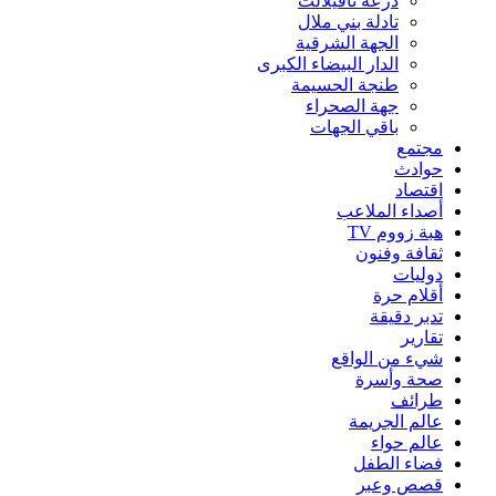
درعة تافيلالت
تادلة بني ملال
الجهة الشرقية
الدار البيضاء الكبرى
طنجة الحسيمة
جهة الصحراء
باقي الجهات
مجتمع
حوادث
اقتصاد
أصداء الملاعب
هبة زووم TV
ثقافة وفنون
دوليات
أقلام حرة
تدبر دقيقة
تقارير
شيء من الواقع
صحة وأسرة
طرائف
عالم الجريمة
عالم حواء
فضاء الطفل
قصص وعبر