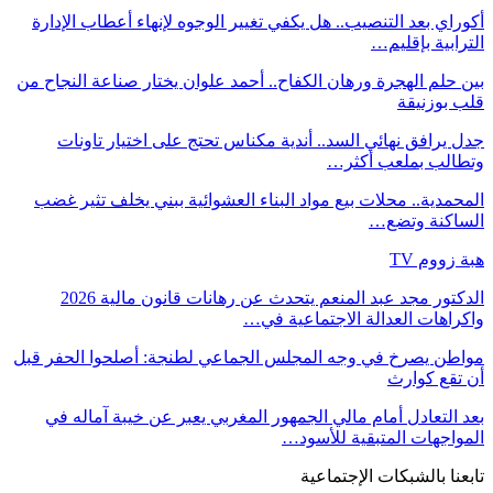
أكوراي بعد التنصيب.. هل يكفي تغيير الوجوه لإنهاء أعطاب الإدارة
الترابية بإقليم…
بين حلم الهجرة ورهان الكفاح.. أحمد علوان يختار صناعة النجاح من
قلب بوزنيقة
جدل يرافق نهائي السد.. أندية مكناس تحتج على اختيار تاونات
وتطالب بملعب أكثر…
المحمدية.. محلات بيع مواد البناء العشوائية ببني يخلف تثير غضب
الساكنة وتضع…
هبة زووم TV
الدكتور مجد عبد المنعم يتحدث عن رهانات قانون مالية 2026
واكراهات العدالة الاجتماعية في…
مواطن يصرخ في وجه المجلس الجماعي لطنجة: أصلحوا الحفر قبل
أن تقع كوارث
بعد التعادل أمام مالي الجمهور المغربي يعبر عن خيبة آماله في
المواجهات المتبقية للأسود…
تابعنا بالشبكات الإجتماعية