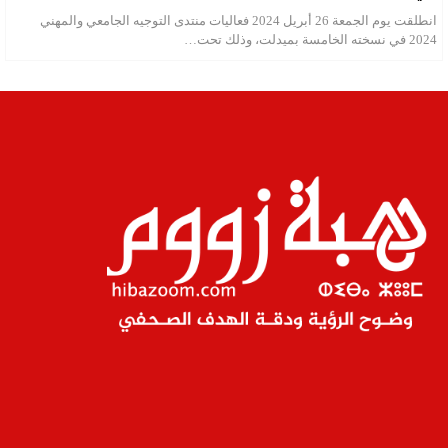
انطلقت يوم الجمعة 26 أبريل 2024 فعاليات منتدى التوجيه الجامعي والمهني
2024 في نسخته الخامسة بميدلت، وذلك تحت…