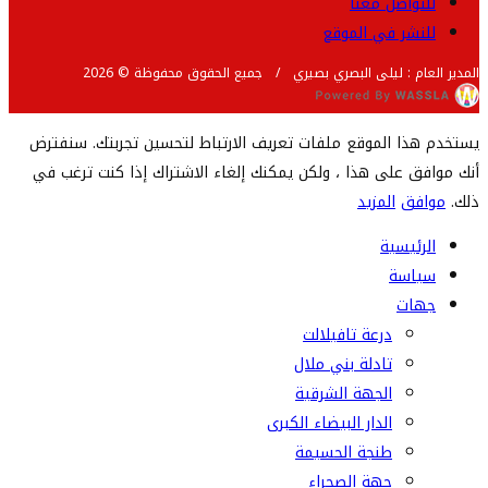
للتواصل معنا
للنشر في الموقع
المدير العام : ليلى البصري بصيري / جميع الحقوق محفوظة © 2026
يستخدم هذا الموقع ملفات تعريف الارتباط لتحسين تجربتك. سنفترض
أنك موافق على هذا ، ولكن يمكنك إلغاء الاشتراك إذا كنت ترغب في
ذلك.
موافق
المزيد
الرئيسية
سياسة
جهات
درعة تافيلالت
تادلة بني ملال
الجهة الشرقية
الدار البيضاء الكبرى
طنجة الحسيمة
جهة الصحراء