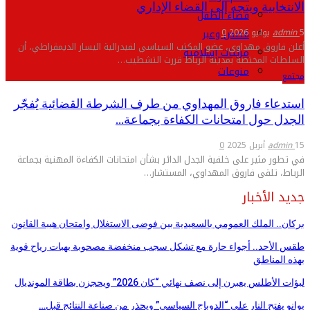
الانتخابية ويتجه إلى القضاء الإداري
فضاء الطفل
قصص وعبر
5 يوليو 2026
admin
0
أعلن فاروق مهداوي، عضو المكتب السياسي لفيدرالية اليسار الديمقراطي، أن
مرئيات إسلامية
السلطات المختصة بمدينة الرباط قررت التشطيب…
منوعات
مجتمع
استدعاء فاروق المهداوي من طرف الشرطة القضائية يُفجّر
الجدل حول امتحانات الكفاءة بجماعة…
15 أبريل 2025
admin
0
في تطور مثير على خلفية الجدل الدائر بشأن امتحانات الكفاءة المهنية بجماعة
الرباط، تلقى فاروق المهداوي، المستشار…
جديد الأخبار
بركان.. الملك العمومي بالسعيدية بين فوضى الاستغلال وامتحان هيبة القانون
طقس الأحد.. أجواء حارة مع تشكل سجب منخفضة مصحوبة بهبات رياح قوية
بهذه المناطق
لبؤات الأطلس يعبرن إلى نصف نهائي “كان 2026” ويحجزن بطاقة المونديال
بوانو يفتح النار على “الدوباج السياسي” ويحذر من صناعة النتائج قبل…