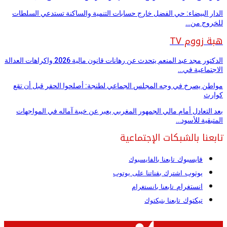
الدار البيضاء: حي الفضل خارج حسابات التنمية والساكنة تستدعي السلطات
للخروج من…
هبة زووم TV
الدكتور مجد عبد المنعم يتحدث عن رهانات قانون مالية 2026 واكراهات العدالة
الاجتماعية في…
مواطن يصرخ في وجه المجلس الجماعي لطنجة: أصلحوا الحفر قبل أن تقع
كوارث
بعد التعادل أمام مالي الجمهور المغربي يعبر عن خيبة آماله في المواجهات
المتبقية للأسود…
تابعنا بالشبكات الإجتماعية
فايسبوك
تابعنا بالفايسبوك
يوتوب
اشترك بقناتنا على يوتوب
انستغرام
تابعنا بانستغرام
تيكتوك
تابعنا بتيكتوك