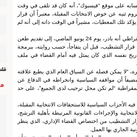
سابه على موقع “فيسبوك”، أنه كان قد تلقى في وقت
 ثنيه عن خوض الانتخابات المقبلة، معتبراً أن قرار
يؤكد تلك المعطيات، مشيراً في الوقت ذاته إلى أنه لم
وأضاف القيادي في فيدرالية اليسار الديمقراطي أنه بادر، يوم 24 يونيو الماضي، إلى تقديم طعن
 قرار التشطيب، قبل أن يتفاجأ، حسب روايته، ببرمجة
25 يونيو، وهو التاريخ نفسه الذي كان يمثل فيه أمام القضاء في ملف
قل
ه، “لا يمكن فصله عن السياق العام الذي يطبع علاقته
يفاً أن مواقفه السياسية وانخراطه في الدفاع عن
هب
لديمقراطية “لم تكن محل ترحيب لدى الجميع”، على حد
الأحزاب السياسية للاستحقاقات الانتخابية المقبلة،
خابية والإجراءات القانونية المرتبطة بأهلية الترشح،
 التشطيب من اختصاص القضاء الإداري، الذي ينظر
ة الجاري بها العمل.