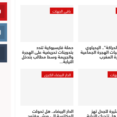
باقي الجهات
راكة”.. اليحياوي
حملة فايسبوكية تندد
عيات الهجرة الجماعية
بتدوينات تحريضية على الهجرة
ة المغرب
والجريمة وسط مطالب بتدخل
النيابة…
جهات
الدار البيضاء الكبرى
ثيرة للجدل تهز
الدار البيضاء.. هل تحولت
ل تتحرك النيابة
المكانسة إلى ورش مفتوح