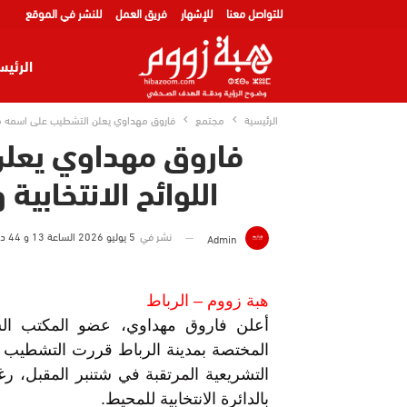
للتواصل معنا
للإشهار
فريق العمل
للنشر في الموقع
الرئيس
الرئيسية
مجتمع
فاروق مهداوي يعلن التشطيب على اسمه من ال
فاروق مهداوي يعل
اللوائح الانتخابية
نشر في
5 يوليو 2026 الساعة 13 و 44 دقيقة
Admin
هبة زووم – الرباط
أعلن فاروق مهداوي، عضو المكتب السي
المختصة بمدينة الرباط قررت التشطيب عل
التشريعية المرتقبة في شتنبر المقبل، 
بالدائرة الانتخابية للمحيط.