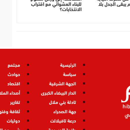
م يبقى الجدل بلا
للبناء العشوائي مع اقتراب
الانتخابات؟
الرئيسية
مجتمع
سياسة
حوادث
الجهة الشرقية
اقتصاد
الدار البيضاء الكبرى
أصداء المل
تادلة بني ملال
تقارير
جهة الصحراء
ثقافة وفنو
درعة تافيلالت
دوليات
طنجة الحسيمة
شيء من ال