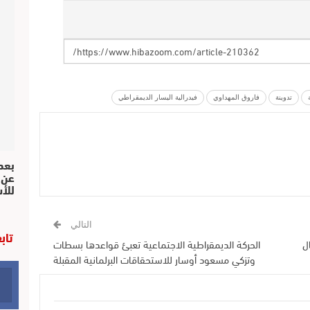
تدوينة
فاروق المهداوي
فيدرالية اليسار الديمقراطي
بعد 
عن 
للأ
التالي
تاب
ل
الحركة الديمقراطية الاجتماعية تعبئ قواعدها بسطات
وتزكي مسعود أوسار للاستحقاقات البرلمانية المقبلة