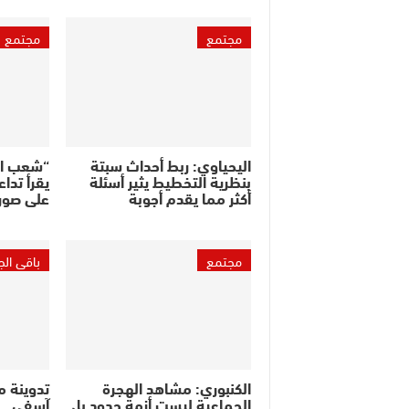
مجتمع
مجتمع
اليحياوي: ربط أحداث سبتة
“شعب الح
بنظرية التخطيط يثير أسئلة
يقرأ تدا
أكثر مما يقدم أجوبة
على صور
مجتمع
باقي ال
الكنبوري: مشاهد الهجرة
تدوينة م
الجماعية ليست أزمة حدود بل
آسفي… ه