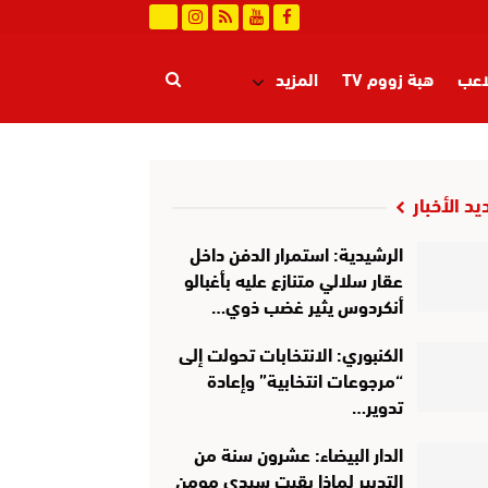
اعب
هبة زووم TV
المزيد
يد الأخبار
الرشيدية: استمرار الدفن داخل
عقار سلالي متنازع عليه بأغبالو
أنكردوس يثير غضب ذوي…
الكنبوري: الانتخابات تحولت إلى
“مرجوعات انتخابية” وإعادة
تدوير…
الدار البيضاء: عشرون سنة من
التدبير لماذا بقيت سيدي مومن